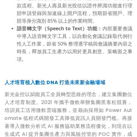
款流程、新光人壽及新光投信以證件辨識功能進行理
賠申請登錄與加速線上開戶流程，預期節省開戶、理
賠等身分識別 85% 以上的作業時間。
語音轉文字（
Speech to Text
）
功能
：
內部重要會議
中導入語音轉文字工具，以自動化會議記錄取代例行
性人工作業，節省 50% 整理逐字稿與會議摘要內容之
時長，釋放員工生產力以用於更具創意、策略面之事
項。
人才培育植入數位
DNA
打造未來新金融場域
新光金控以賦能員工全員轉型思維的理念，建立集團數位
人才培育制度。2021 年攜手微軟舉辦集團黑客松競賽，
培訓員工活用微軟雲端服務，並藉由採用如 Power Aut
omate 低程式碼開發工具降低資訊人員開發門檻。再接
著導入微軟分析式 AI 服務協助業務流程優化，到現在以
生成式 AI 提升集團生產力與風險控管的 POC 實作，成