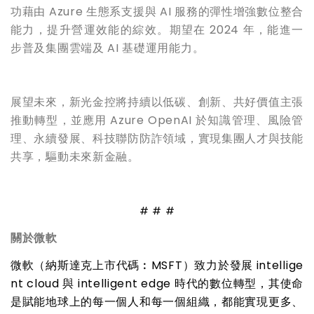
功藉由 Azure 生態系支援與 AI 服務的彈性增強數位整合
能力，提升營運效能的綜效。期望在 2024 年，能進一
步普及集團雲端及 AI 基礎運用能力。
展望未來，新光金控將持續以低碳、創新、共好價值主張
推動轉型，並應用 Azure OpenAI 於知識管理、風險管
理、永續發展、科技聯防防詐領域，實現集團人才與技能
共享，驅動未來新金融。
# # #
關於微軟
微軟（納斯達克上市代碼︰
MSFT
）致力於發展
intellige
nt cloud
與
intelligent edge
時代的數位轉型，其使命
是賦能地球上的每一個人和每一個組織，都能實現更多、