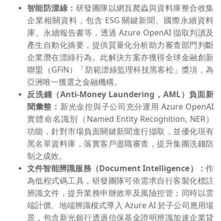
智能防漂綠：
研發團隊以網頁爬蟲與資料庫整合收集
企業相關資料，包含 ESG 關鍵新聞、國際永續資料
庫、永續報告書等，透過 Azure OpenAI 擷取判讀及
產生自動化摘要，提供質量化分析助力審查部門判斷
企業潛在漂綠行為。此解決方案亦獲得全球金融創新
聯盟（GFiN）「防範漂綠監理科技黑客松」獎項，為
亞洲唯一獲選之金融機構。
反洗錢（
Anti-Money Laundering
，
AML
）負面新
聞彙整：
新光金控與子公司充分運用 Azure OpenAI
實體命名識別（Named Entity Recognition, NER）
功能，針對市場負面關鍵新聞進行擷取，並優化現有
黑名單資料庫，落實客戶盡職審查，提升集團洗錢防
制之成效。
文件智能辨識服務（
Document Intelligence
）：
作
為低程式碼工具，研發團隊可依需求自行客製化標註
辨識文件，提升業務申辦效率及風險控管；同時以雲
端計價、地端辨識模式導入 Azure AI 於子公司應用場
景，包含新光銀行透過信保基金證明辨識加速企業貸