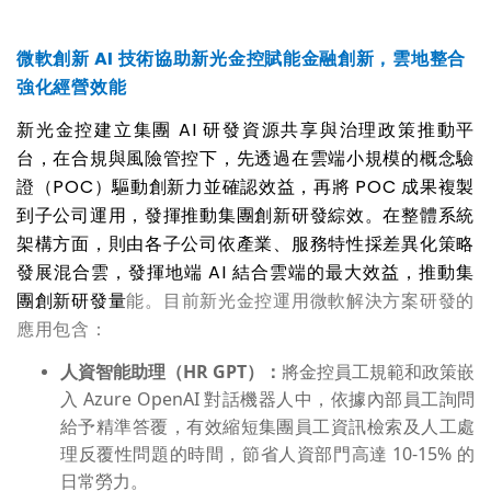
微軟創新
AI
技術協助新光金控賦能金融創新，雲地整合
強化經營效能
新光金控建立集團
AI
研發資源共享與治理政策推動平
台，在合規與風險管控下，先透過在雲端小規模的概念驗
證（
POC
）驅動創新力並確認效益，再將
POC
成果複製
到子公司運用，發揮推動集團創新研發綜效。在整體系統
架構方面，則由各子公司依產業、服務特性採差異化策略
發展混合雲，發揮地端
AI
結合雲端的最大效益，推動集
團創新研
發量
能。目前新光金控運用微軟解決方案研發的
應用包含：
人資智能助理（
HR GPT
）：
將金控員工規範和政策嵌
入 Azure OpenAI 對話機器人中，依據內部員工詢問
給予精準答覆，有效縮短集團員工資訊檢索及人工處
理反覆性問題的時間，節省人資部門高達 10-15% 的
日常勞力。