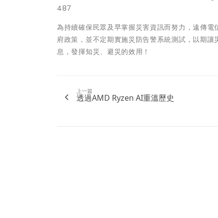
487
為持續確保民眾及早掌握災害資訊而努力，遠傳電
府政策，並不定期實施災防告警系統測試，以期讓
息，發揮知災、避災的效用！
上一篇
透過AMD Ryzen AI重溫歷史