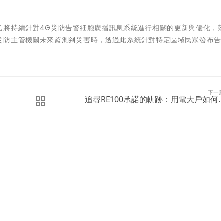
信將持續針對4G災防告警細胞廣播訊息系統進行相關的更新與優化，
災防主管機關未來監測到災害時，透過此系統針對特定區域民眾發布
下一
追尋RE100承諾的軌跡：用電大戶如何..