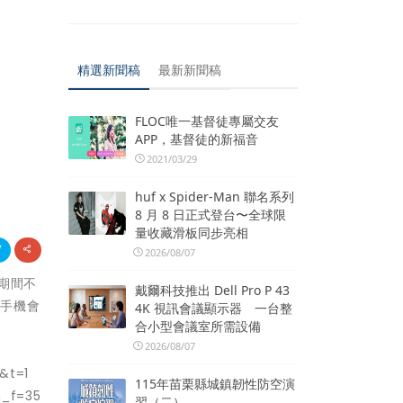
精選新聞稿
最新新聞稿
FLOC唯一基督徒專屬交友
APP，基督徒的新福音
2021/03/29
huf x Spider-Man 聯名系列
8 月 8 日正式登台〜全球限
量收藏滑板同步亮相
2026/08/07
試期間不
戴爾科技推出 Dell Pro P 43
戶手機會
4K 視訊會議顯示器 一台整
合小型會議室所需設備
2026/08/07
t=1
115年苗栗縣城鎮韌性防空演
_f=35
習（二）