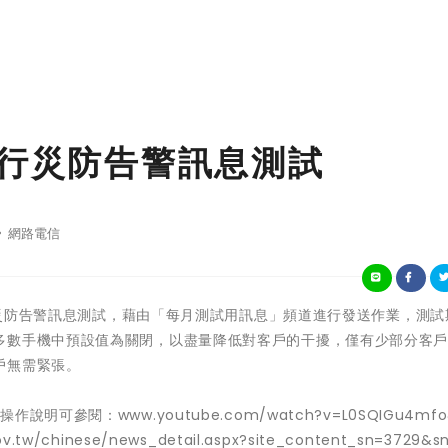
進行災防告警訊息測試
網路電信
全區災防告警訊息測試，藉由「每月測試用訊息」頻道進行發送作業，測
多數手機中預設值為關閉，以盡量降低對客戶的干擾，僅有少部分客
戶無需緊張。
參閱：www.youtube.com/watch?v=L0SQIGu4mfo&
inese/news_detail.aspx?site_content_sn=3729&sn