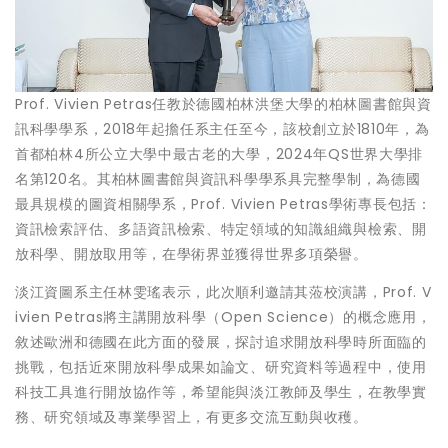
Prof. Vivien Petras任教於德國柏林洪堡大學的柏林圖書館與資
訊科學學系，2018年起擔任系主任至今，該校創立於1810年，為
首都柏林4所公立大學中最古老的大學，2024年QS世界大學排
名第120名。其柏林圖書館與資訊科學學系具完整學制，為德國
最具規模的圖資相關學系，Prof. Vivien Petras學術專長包括：
資訊檢索評估、多語資訊檢索、特定領域的知識組織與檢索、開
放科學、開放取用等，在學術界並獲得世界多項榮譽。
淡江資圖系主任林雯瑤表示，此次順利邀請其蒞校演講，Prof. V
ivien Petras將主講開放科學（Open Science）的概念應用，
敘述歐洲和德國在此方面的發展，探討追求開放科學時所面臨的
挑戰，包括近來開放科學成果如論文、研究資料等過程中，使用
科技工具進行開放協作等，希望能與淡江教師及學生，在教學實
務、研究領域及專業學習上，有更多交流互動與收穫。