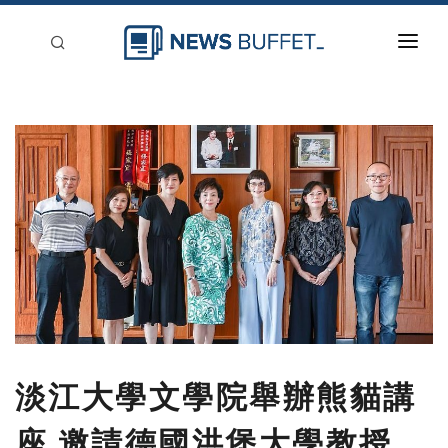
回到首頁
新聞稿分類
登入
刊登
淡江大學文學院舉辦熊貓講
座 邀請德國洪堡大學教授