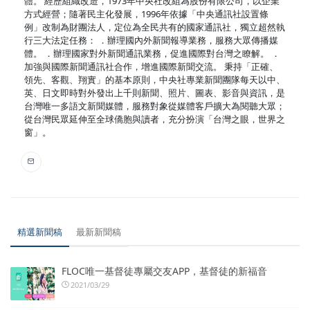
體。 經歷組織改造，1973年中央社改組為股份有限公司，以企業
方式經營；隨著民主化發展，1996年依據「中央通訊社設置條
例」改制為財團法人，定位為全民共有的國家通訊社，獨立超然執
行三大法定任務： ．辦理國內外新聞報導業務，服務大眾傳播媒
體。 ．辦理國家對外新聞通訊業務，促進國際對台灣之瞭解。 ．
加強與國際新聞通訊社合作，增進國際新聞交流。 秉持「正確、
領先、客觀、翔實」的基本原則，中央社專業新聞團隊每天以中、
英、日文即時對外發出上千則新聞、照片、圖表、影音與資訊，是
台灣唯一多語文新聞媒體，服務對象從媒體客戶擴大為閱聽大眾；
從台灣民眾延伸至全球僑胞與讀者，充分扮演「台灣之眼，世界之
窗」。
精選新聞稿
最新新聞稿
FLOC唯一基督徒專屬交友APP，基督徒的新福音
2021/03/29