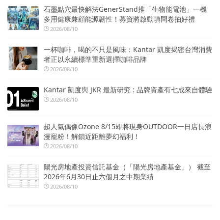
石墨點穴最快解法GenerStand推「生物能電池」一機
多用健康兼顧能源韌性！募資將啟動填問卷抽好禮
2026/08/10
一杯咖啡，喝的不只是風味：Kantar 凱度揭密台灣消費
者正以永續標準重新選擇咖啡品牌
2026/08/10
Kantar 凱度與 JKR 最新研究 : 品牌資產有七成來自體驗
2026/08/10
超人氣偶像Ozone 8/15即將現身OUTDOOR一日店長浪
漫寵粉！解鎖近距離夢幻福利！
2026/08/10
陽光房地產投資信託基金（「陽光房地產基金」） 截至
2026年6月30日止六個月之中期業績
2026/08/10