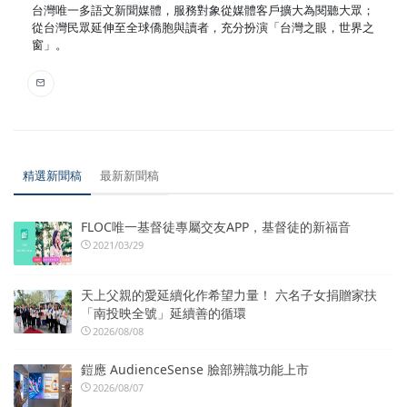
台灣唯一多語文新聞媒體，服務對象從媒體客戶擴大為閱聽大眾；
從台灣民眾延伸至全球僑胞與讀者，充分扮演「台灣之眼，世界之
窗」。
精選新聞稿
最新新聞稿
FLOC唯一基督徒專屬交友APP，基督徒的新福音
2021/03/29
天上父親的愛延續化作希望力量！ 六名子女捐贈家扶
「南投映全號」延續善的循環
2026/08/08
鎧應 AudienceSense 臉部辨識功能上市
2026/08/07