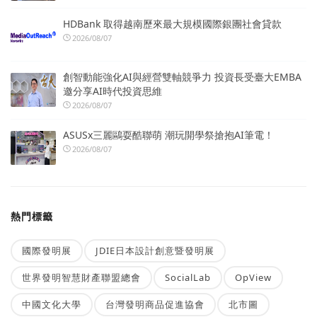
HDBank 取得越南歷來最大規模國際銀團社會貸款
2026/08/07
創智動能強化AI與經營雙軸競爭力 投資長受臺大EMBA
邀分享AI時代投資思維
2026/08/07
ASUSx三麗鷗耍酷聯萌 潮玩開學祭搶抱AI筆電！
2026/08/07
熱門標籤
國際發明展
JDIE日本設計創意暨發明展
世界發明智慧財產聯盟總會
SocialLab
OpView
中國文化大學
台灣發明商品促進協會
北市圖