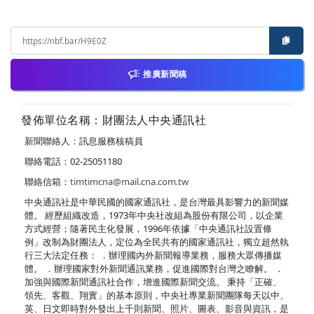
推廣新聞稿
發佈單位名稱：財團法人中央通訊社
新聞聯絡人：訊息服務核稿員
聯絡電話：02-25051180
聯絡信箱：
timtimcna@mail.cna.com.tw
中央通訊社是中華民國的國家通訊社，是台灣最具影響力的新聞媒
體。 經歷組織改造，1973年中央社改組為股份有限公司，以企業
方式經營；隨著民主化發展，1996年依據「中央通訊社設置條
例」改制為財團法人，定位為全民共有的國家通訊社，獨立超然執
行三大法定任務： ．辦理國內外新聞報導業務，服務大眾傳播媒
體。 ．辦理國家對外新聞通訊業務，促進國際對台灣之瞭解。 ．
加強與國際新聞通訊社合作，增進國際新聞交流。 秉持「正確、
領先、客觀、翔實」的基本原則，中央社專業新聞團隊每天以中、
英、日文即時對外發出上千則新聞、照片、圖表、影音與資訊，是