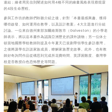
連結；繪者周見信則闡述如何用4種不同的繪畫風格表現蔡焜霖
的4段生命歷程。
參與工作坊的教師們聆聽介紹之後，針對「本書最感興趣、獲得
哪些啟發、如何運用在教學，以及設計教案」4大主題進行分組
討論。一位來自德州東部加爾維斯敦市（Galveston）的小學老
師表示，將以這本書作為認識亞洲歷史的課外讀物；另一位休士
頓當地國際學校教師則提及今年夏天已規劃帶領學生參訪臺灣，
之後將讓學生訪談家族成員，瞭解家族歷史故事。此外，也有教
師好奇詢問作品從構思到完成所花費時間、英譯困難度、臺灣學
校是否教授白色恐怖歷史等問題。