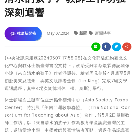
深刻迴響
May 07,2024
新聞
新聞時事
推廣新聞稿
(中央社訊息服務20240507 17:58:08)在文化部駐紐約臺北文
化中心與駐休士頓臺灣書院支持下，政治受難者蔡焜霖傳記圖像
小說《來自清水的孩子》作者游珮芸、繪者周見信於4月底至5月
初赴美東及德州，與英文版譯者金翎（Lin King）完成7場文學
巡迴講座，其中4場次於德州休士頓、奧斯汀舉行。
休士頓場次主辦單位亞洲協會德州中心（Asia Society Texas
Center） 特別與「美國亞洲教學聯盟」 （The National Con
sortium for Teaching about Asia）合作，於5月2日舉辦教
師工作坊，以《來自清水的孩子》作為教育學童認識臺灣的主
題，邀請當地小學、中學教師與臺灣講者互動，透過作品認識臺