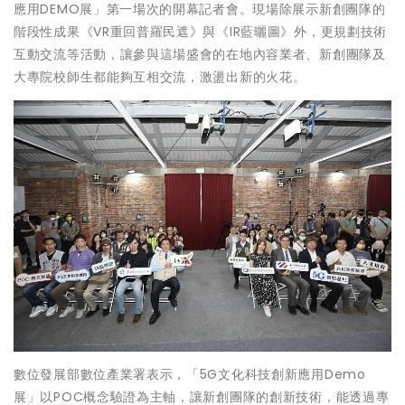
應用DEMO展」第一場次的開幕記者會。現場除展示新創團隊的
階段性成果《VR重回普羅民遮》與《IR藍曬圖》外，更規劃技術
互動交流等活動，讓參與這場盛會的在地內容業者、新創團隊及
大專院校師生都能夠互相交流，激盪出新的火花。
數位發展部數位產業署表示，「5G文化科技創新應用Demo
展」以POC概念驗證為主軸，讓新創團隊的創新技術，能透過專