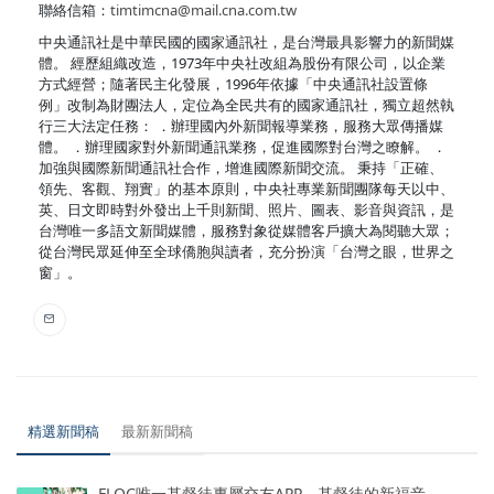
聯絡信箱：
timtimcna@mail.cna.com.tw
中央通訊社是中華民國的國家通訊社，是台灣最具影響力的新聞媒
體。 經歷組織改造，1973年中央社改組為股份有限公司，以企業
方式經營；隨著民主化發展，1996年依據「中央通訊社設置條
例」改制為財團法人，定位為全民共有的國家通訊社，獨立超然執
行三大法定任務： ．辦理國內外新聞報導業務，服務大眾傳播媒
體。 ．辦理國家對外新聞通訊業務，促進國際對台灣之瞭解。 ．
加強與國際新聞通訊社合作，增進國際新聞交流。 秉持「正確、
領先、客觀、翔實」的基本原則，中央社專業新聞團隊每天以中、
英、日文即時對外發出上千則新聞、照片、圖表、影音與資訊，是
台灣唯一多語文新聞媒體，服務對象從媒體客戶擴大為閱聽大眾；
從台灣民眾延伸至全球僑胞與讀者，充分扮演「台灣之眼，世界之
窗」。
精選新聞稿
最新新聞稿
FLOC唯一基督徒專屬交友APP，基督徒的新福音