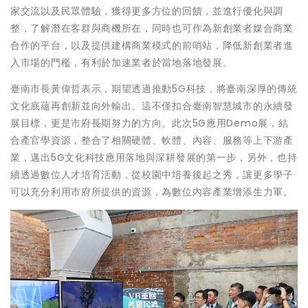
家交流以及民眾體驗，獲得更多方位的回饋，並進行優化與調
整，了解潛在客群與商機所在，同時也可作為新創業者媒合商業
合作的平台，以及提供建構商業模式的前哨站，降低新創業者進
入市場的門檻，有利於加速業者於當地落地發展。
臺南市長黃偉哲表示，期望透過推動5G科技，將臺南深厚的傳統
文化底蘊再創新並向外輸出。這不僅扣合臺南智慧城市的永續發
展目標，更是市府長期努力的方向。此次5G應用Demo展，結
合產官學資源，整合了相關硬體、軟體、內容、服務等上下游產
業，邁出5G文化科技應用落地與深耕發展的第一步，另外，也持
續透過數位人才培育活動，從校園中培養後起之秀，讓更多學子
可以充分利用市府所提供的資源，為數位內容產業增添生力軍。