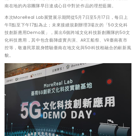
南在地的內容團隊早日達成心目中對於作品的理想藍圖。
本次MoreReal Lab展覽展示期間從5月7日至5月17日，每日上
午11點至下午17點為止；未來接續規劃辦理3場次的「5G文化科
技創新應用Demo展」，展出6個跨域文化科技新創團隊的5G文
化科技應用，其中包含藝陣虛實共演、AR王船祭、VR臺南夜市
控等，敬邀民眾親身體驗臺南在地文化與5G科技相融合的嶄新風
貌。