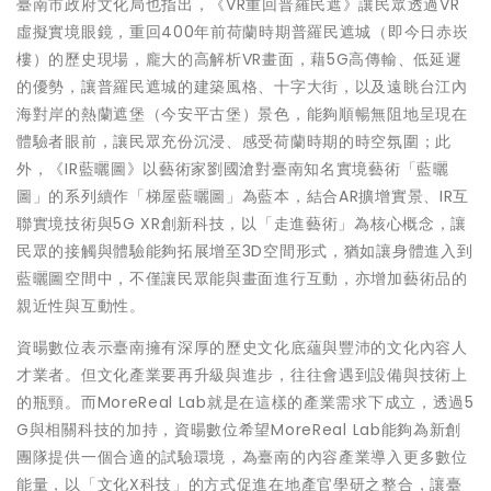
臺南市政府文化局也指出，《VR重回普羅民遮》讓民眾透過VR
虛擬實境眼鏡，重回400年前荷蘭時期普羅民遮城（即今日赤崁
樓）的歷史現場，龐大的高解析VR畫面，藉5G高傳輸、低延遲
的優勢，讓普羅民遮城的建築風格、十字大街，以及遠眺台江內
海對岸的熱蘭遮堡（今安平古堡）景色，能夠順暢無阻地呈現在
體驗者眼前，讓民眾充份沉浸、感受荷蘭時期的時空氛圍；此
外，《IR藍曬圖》以藝術家劉國滄對臺南知名實境藝術「藍曬
圖」的系列續作「梯屋藍曬圖」為藍本，結合AR擴增實景、IR互
聯實境技術與5G XR創新科技，以「走進藝術」為核心概念，讓
民眾的接觸與體驗能夠拓展增至3D空間形式，猶如讓身體進入到
藍曬圖空間中，不僅讓民眾能與畫面進行互動，亦增加藝術品的
親近性與互動性。
資暘數位表示臺南擁有深厚的歷史文化底蘊與豐沛的文化內容人
才業者。但文化產業要再升級與進步，往往會遇到設備與技術上
的瓶頸。而MoreReal Lab就是在這樣的產業需求下成立，透過5
G與相關科技的加持，資暘數位希望MoreReal Lab能夠為新創
團隊提供一個合適的試驗環境，為臺南的內容產業導入更多數位
能量，以「文化X科技」的方式促進在地產官學研之整合，讓臺