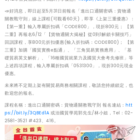
📣好消息，即日起至5月31日前報名「進出口通關密碼：貨物通
關教戰守則」線上課程(可觀看60天)，即享《上架三重優惠》：
【第一重】輸入專屬折扣碼「CODE800」，現折800元； 【第
二重】再報名6/12「【貨物通關大揭秘】從0到1解鎖卡關技巧」
回訓課程，享800元折扣優惠(輸入折扣碼：CODE800)； 【第
三重】加購「國貿實務e點通」、「三角貿易實務應用」、「基
礎貿易英文解析」、「16種國貿就業力及國貿大會考先修班」等
上述四項課程，輸入專屬折扣碼「0531300」，現折300元現金
優惠。
未來將不定期上架有關貿易商務相關課程，敬請您持續鎖定，也
歡迎您的報名。
課程名稱：進出口通關密碼：貨物通關教戰守則 報名連結：
htt
ps://bit.ly/3QBEd1A
或洽國貿學苑郭先生/林小姐，Tel：02-
2581-3521 #423、416。