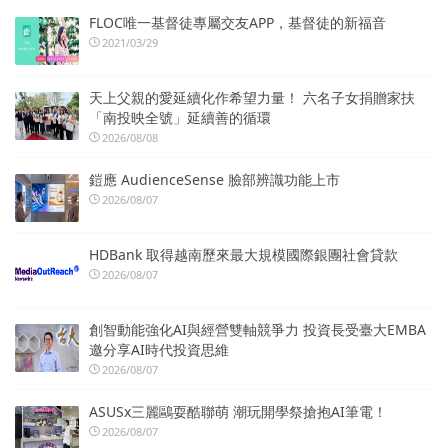
FLOC唯一基督徒專屬交友APP，基督徒的新福音
2021/03/29
天上父親的愛延續化作希望力量！ 六名子女捐贈家扶
「南投映全號」延續善的循環
2026/08/08
鎧應 AudienceSense 臉部辨識功能上市
2026/08/07
HDBank 取得越南歷來最大規模國際銀團社會貸款
2026/08/07
創智動能強化AI與經營雙軸競爭力 投資長受臺大EMBA
邀分享AI時代投資思維
2026/08/07
ASUSx三麗鷗耍酷聯萌 潮玩開學祭搶抱AI筆電！
2026/08/07