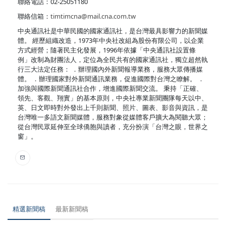
聯絡電話：02-25051180
聯絡信箱：
timtimcna@mail.cna.com.tw
中央通訊社是中華民國的國家通訊社，是台灣最具影響力的新聞媒
體。 經歷組織改造，1973年中央社改組為股份有限公司，以企業
方式經營；隨著民主化發展，1996年依據「中央通訊社設置條
例」改制為財團法人，定位為全民共有的國家通訊社，獨立超然執
行三大法定任務： ．辦理國內外新聞報導業務，服務大眾傳播媒
體。 ．辦理國家對外新聞通訊業務，促進國際對台灣之瞭解。 ．
加強與國際新聞通訊社合作，增進國際新聞交流。 秉持「正確、
領先、客觀、翔實」的基本原則，中央社專業新聞團隊每天以中、
英、日文即時對外發出上千則新聞、照片、圖表、影音與資訊，是
台灣唯一多語文新聞媒體，服務對象從媒體客戶擴大為閱聽大眾；
從台灣民眾延伸至全球僑胞與讀者，充分扮演「台灣之眼，世界之
窗」。
精選新聞稿
最新新聞稿