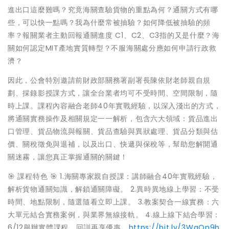
進出口這麼難嗎？究竟海關查驗貨物的重點為何？通關方式有哪
些，可以快一點嗎？我為什麼常被抽驗？如何降低被抽驗的頻
率？報關業者主動回報通關進度 C1、C2、C3指的又是什麼？海
關如何認定MIT產地實質轉型？不服海關處分應如何申請行政救
濟？
因此，公會特別邀請前財政部關務署副署長陳依財老師親自規
劃、採錄影授課方式，讓全台業者均可不受時間、空間限制，隨
時上課。課程內容融合老師40年實戰經驗，以深入淺出的方式，
將通關實務操作及相關規定一一解析，包含六大領域：貨品進出
口管理、貨品物流與報關、貨品查驗與異狀處理、貨品分類與估
價、關稅徵免與退補，以及出口、快遞與保稅等，幫助您解開通
關迷霧，讓您真正掌握通關的關鍵！
🎯 課程特色 🎯 1.海關專家親自授課：講師融合40年實戰經驗，
解析貨物通關知識，解鎖通關障礙。 2.異時異地線上學習：不受
時間、地點限制，隨選隨看立即上課。 3.教案契合一線實務：六
大單元結合實務案例，與業界無線接軌。 4.線上線下結合學習：
6/12舉辦實體課程，回訓再享優惠。
https://bit.ly/3WqOn9h