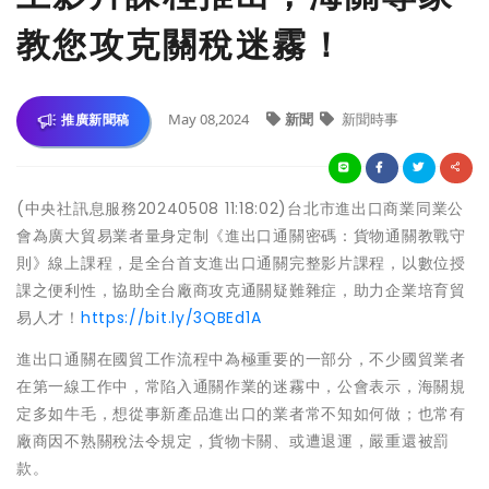
教您攻克關稅迷霧！
May 08,2024
新聞
新聞時事
推廣新聞稿
(中央社訊息服務20240508 11:18:02)台北市進出口商業同業公
會為廣大貿易業者量身定制《進出口通關密碼：貨物通關教戰守
則》線上課程，是全台首支進出口通關完整影片課程，以數位授
課之便利性，協助全台廠商攻克通關疑難雜症，助力企業培育貿
易人才！
https://bit.ly/3QBEd1A
進出口通關在國貿工作流程中為極重要的一部分，不少國貿業者
在第一線工作中，常陷入通關作業的迷霧中，公會表示，海關規
定多如牛毛，想從事新產品進出口的業者常不知如何做；也常有
廠商因不熟關稅法令規定，貨物卡關、或遭退運，嚴重還被罰
款。