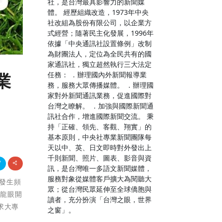
社，是台灣最具影響力的新聞媒
體。 經歷組織改造，1973年中央
社改組為股份有限公司，以企業方
式經營；隨著民主化發展，1996年
依據「中央通訊社設置條例」改制
為財團法人，定位為全民共有的國
家通訊社，獨立超然執行三大法定
任務： ．辦理國內外新聞報導業
業
務，服務大眾傳播媒體。 ．辦理國
家對外新聞通訊業務，促進國際對
台灣之瞭解。 ．加強與國際新聞通
訊社合作，增進國際新聞交流。 秉
持「正確、領先、客觀、翔實」的
基本原則，中央社專業新聞團隊每
天以中、英、日文即時對外發出上
千則新聞、照片、圖表、影音與資
訊，是台灣唯一多語文新聞媒體，
服務對象從媒體客戶擴大為閱聽大
件發生頻
眾；從台灣民眾延伸至全球僑胞與
與龍眼開
讀者，充分扮演「台灣之眼，世界
求大專
之窗」。