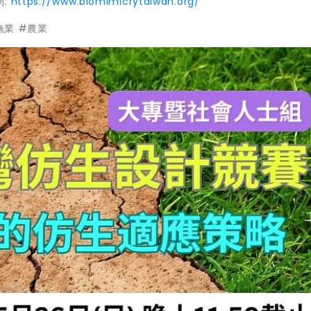
網:
https://www.biomimicrytaiwan.org/
漁業 #農業