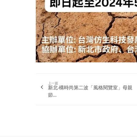
上一篇
新北‧構時尚第二波「風格閱覽室」母親
節...