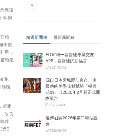
農業循環
甲烷與
林面積
精選新聞稿
最新新聞稿
珊瑚復
再利用，
FLOC唯一基督徒專屬交友
魚苗增殖
APP，基督徒的新福音
2021/03/29
液胞
源自日本宮城縣仙台市、頂
級傳統美學花魁體驗「極麗
網絡獲
花魁」自2026年8月起正式開
放預約
2026/08/06
，新北
下，改良
遠傳召開2026年第二季法說
學咖啡
會
:59
2026/08/06