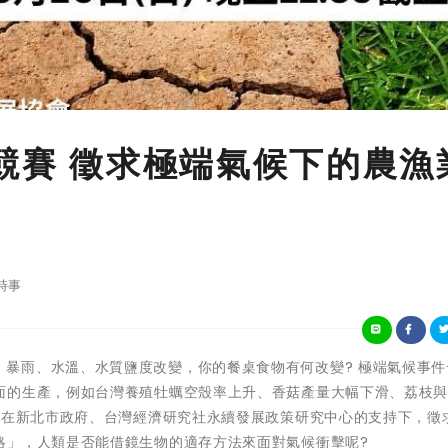
計競賽 徵求極端氣候下的農漁
時事
高溫、乾旱、暴雨、水溫、水質鹽度改變，你的餐桌食物有何改變? 極端氣候事
面的生產，例如台灣養殖牡蠣空殼率上升、香菇產量大幅下滑、荔枝
賽在新北市政府、台灣經濟研究社永續發展政策研究中心的支持下，徵
略」，人類是否能借鏡生物的適存方法來面對氣候衝擊呢?