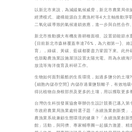
以新北市來說，為減緩氣候威脅，新北市農業局依
經濟模式、建構能源自主農漁村等4大主軸推動淨
二氧化碳導致的氣候連鎖效應，進一步與自然合作
新北市推動擴大有機友善耕種面積、設置節能節水
(目前新北市森林覆蓋率達76%，為六都第一)、
育」，綠碳、黃碳、藍碳都要盡力鞏固下來。此外
也鼓勵農漁業設施屋頂設置太陽光電。而為永續海洋
放流等海洋復育及科研工作。
生物如何面對嚴酷的生長環境，如過多鹽分的土壤
(細胞內儲存空間) 內儲存過量鹽類離子，有效地
得比植物自身根部所及更多的土壤，用以獲取更多
台灣仿生科技發展協會舉辦仿生設計競賽已邁入第十
市政府農業局漁業處特選子題「永續漁業創新獎」
農漁業系統兼顧生態環境的健康？「永續漁業創新
館」活動，與同儕、專家輔導團一起腦力激盪、精進作