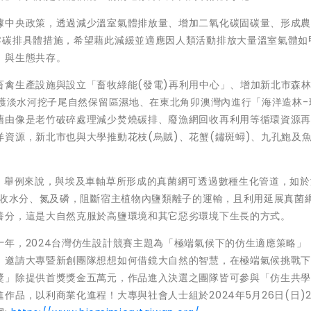
據中央政策，透過減少溫室氣體排放量、增加二氧化碳固碳量、形成
零碳排具體措施，希望藉此減緩並適應因人類活動排放大量溫室氣體如
、與生態共存。
畜禽生產設施與設立「畜牧綠能(發電)再利用中心」、增加新北市森
維護淡水河挖子尾自然保留區濕地、在東北角卯澳灣內進行「海洋造林-
藉由像是老竹破碎處理減少焚燒碳排、廢漁網回收再利用等循環資源
資源，新北市也與大學推動花枝(烏賊)、花蟹(鏽斑蟳)、九孔鮑及
? 舉例來說，與埃及車軸草所形成的真菌網可透過數種生化管道，如於
吸收水分、氮及磷，阻斷宿主植物內鹽類離子的運輸，且利用延展真菌
養分，這是大自然克服於高鹽環境和其它惡劣環境下生長的方式。
年，2024台灣仿生設計競賽主題為「極端氣候下的仿生適應策略」
，邀請大專暨新創團隊想想如何借鏡大自然的智慧，在極端氣候挑戰
獎」除提供首獎獎金五萬元，作品進入決選之團隊皆可參與「仿生共
品，以利商業化進程！大專與社會人士組於2024年5月26日(日)23