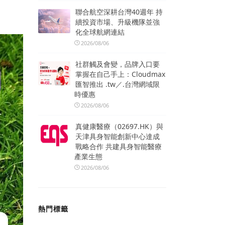
聯合航空深耕台灣40週年 持
續投資市場、升級機隊並強
化全球航網連結
2026/08/06
社群觸及會變，品牌入口要
掌握在自己手上：Cloudmax
匯智推出 .tw／.台灣網域限
時優惠
2026/08/06
真健康醫療（02697.HK）與
天津具身智能創新中心達成
戰略合作 共建具身智能醫療
產業生態
2026/08/06
熱門標籤