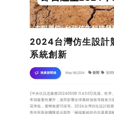
2024台灣仿生設
系統創新
May 08,2024
新聞
新聞
推廣新聞稿
(中央社訊息服務20240508 11:43:01)
率與嚴重性攀升，進而影響全球農林漁牧等糧食方
花率低，蜜蜂無蜜可採等。2024台灣仿生設計競
青年與新創團隊提出面對「極端氣候的仿生適應策