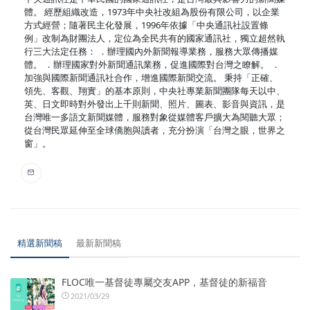
體。 經歷組織改造，1973年中央社改組為股份有限公司，以企業
方式經營；隨著民主化發展，1996年依據「中央通訊社設置條
例」改制為財團法人，定位為全民共有的國家通訊社，獨立超然執
行三大法定任務： ．辦理國內外新聞報導業務，服務大眾傳播媒
體。 ．辦理國家對外新聞通訊業務，促進國際對台灣之瞭解。 ．
加強與國際新聞通訊社合作，增進國際新聞交流。 秉持「正確、
領先、客觀、翔實」的基本原則，中央社專業新聞團隊每天以中、
英、日文即時對外發出上千則新聞、照片、圖表、影音與資訊，是
台灣唯一多語文新聞媒體，服務對象從媒體客戶擴大為閱聽大眾；
從台灣民眾延伸至全球僑胞與讀者，充分扮演「台灣之眼，世界之
窗」。
精選新聞稿
最新新聞稿
FLOC唯一基督徒專屬交友APP，基督徒的新福音
2021/03/29