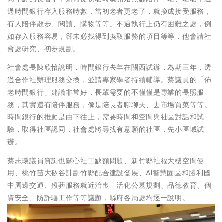
過時間銀行存入服務時數，當初老者更老了，就換成接受服務，
有人陪伴散步、閱讀、購物等等。不過執行上仍有困難之處，例
如存入服務容易，卻未必找得到換取服務的項目等等，他會請社
會處研究、初步規劃。
社會處長陳欣怡說明，時間銀行去年在關西試辦，為期三年，透
過合作社辦理服務交換，並請專家學者持續輔導。蔡議員的「佈
老時間銀行」建議非常好，長輩需要的不僅僅是專業的長照服
務，其實還有陪伴服務，像是陪長者聊聊天、去市場買菜等等。
時間銀行的推動是由下往上，需要時間和空間與社區對話和試
驗，取得社區認同，社會處將尋找有意願的社區，先小區域試
辦。
蔡志環議員質詢也關心社工缺額問題、新竹縣社福大樓空間使
用、桃竹苗大矽谷計劃竹縣配合建設發展、AI智慧園區和勝利國
中周邊交通、殯葬服務就近治喪、活化公墓規劃、品德教育、個
資安全、防詐騙工作等等議題，縣府各局處均逐一說明。