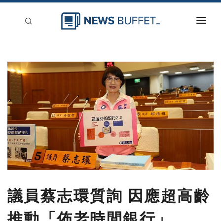
回到首頁
新聞稿分類
登入
刊登
議員蔡志環質詢 因應超高齡
推動「佈老時間銀行」