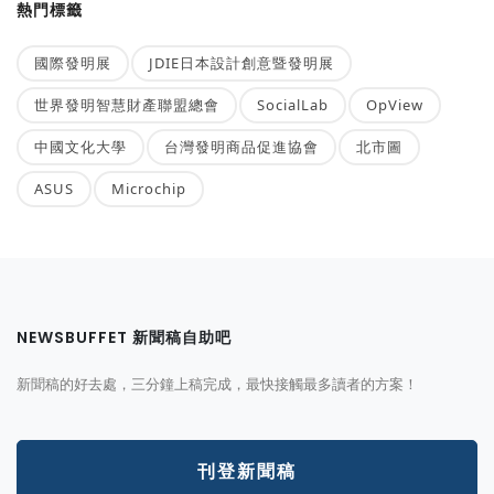
熱門標籤
國際發明展
JDIE日本設計創意暨發明展
世界發明智慧財產聯盟總會
SocialLab
OpView
中國文化大學
台灣發明商品促進協會
北市圖
ASUS
Microchip
NEWSBUFFET 新聞稿自助吧
新聞稿的好去處，三分鐘上稿完成，最快接觸最多讀者的方案！
刊登新聞稿