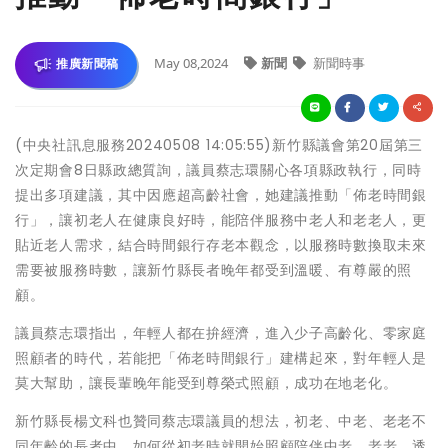
May 08,2024
新聞
新聞時事
推廣新聞稿
(中央社訊息服務20240508 14:05:55)新竹縣議會第20屆第三
次定期會8日縣政總質詢，議員蔡志環關心各項縣政執行，同時
提出多項建議，其中因應超高齡社會，她建議推動「佈老時間銀
行」，讓初老人在健康良好時，能陪伴服務中老人和老老人，更
貼近老人需求，結合時間銀行存老本觀念，以服務時數換取未來
需要被服務時數，讓新竹縣長者晚年都受到溫暖、有尊嚴的照
顧。
議員蔡志環指出，年輕人都在拚經濟，進入少子高齡化、零家庭
照顧者的時代，若能把「佈老時間銀行」建構起來，對年輕人是
莫大幫助，讓長輩晚年能受到尊榮式照顧，成功在地老化。
新竹縣長楊文科也贊同蔡志環議員的想法，初老、中老、老老不
同年齡的長者中，如何從初老時就開始照顧陪伴中老、老老，透