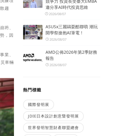
害演練項
競爭力 投資長受臺大EMBA
邀分享AI時代投資思維
擴散趨
2026/08/07
ASUSx三麗鷗耍酷聯萌 潮玩
石崩坍、
開學祭搶抱AI筆電！
潛勢，因
2026/08/07
AMD公佈2026年第2季財務
的事業、
報告
救災車輛
2026/08/07
熱門標籤
國際發明展
JDIE日本設計創意暨發明展
世界發明智慧財產聯盟總會