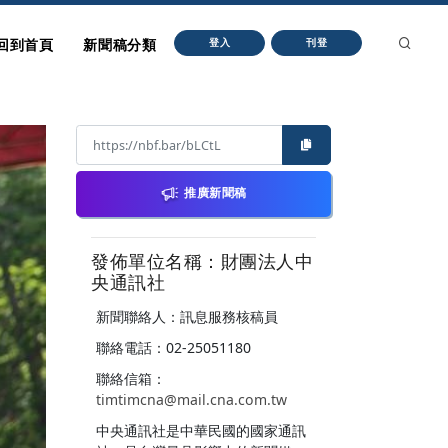
回到首頁
新聞稿分類
登入
刊登
推廣新聞稿
發佈單位名稱：財團法人中
央通訊社
新聞聯絡人：訊息服務核稿員
聯絡電話：02-25051180
聯絡信箱：
timtimcna@mail.cna.com.tw
中央通訊社是中華民國的國家通訊