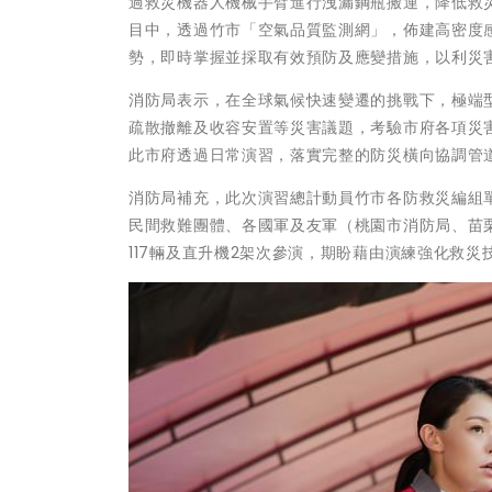
過救災機器人機械手臂進行洩漏鋼瓶搬運，降低救
目中，透過竹市「空氣品質監測網」，佈建高密度
勢，即時掌握並採取有效預防及應變措施，以利災
消防局表示，在全球氣候快速變遷的挑戰下，極端
疏散撤離及收容安置等災害議題，考驗市府各項災
此市府透過日常演習，落實完整的防災橫向協調管
消防局補充，此次演習總計動員竹市各防救災編組
民間救難團體、各國軍及友軍（桃園市消防局、苗栗
117輛及直升機2架次參演，期盼藉由演練強化救