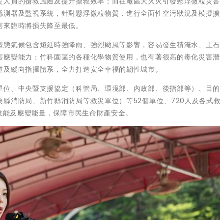
災人員的搶救風險及提升搶救效率；而在廠區大火火引發懸浮微粒災
感測器及監視系統，針對懸浮微粒物質，進行全面性空污狀況及模擬
害來臨時將損失降至最低。
型態氣候包含短延時強降雨、強烈颱風等影響，容易發生積淹水、土
害應變能力；竹科園區的各種化學物質使用，也有著很高的毒化災害
道及縱向指揮體系，全力打造安全幸福的韌性城市。
單位、中央暨支援協定（科管局、環境部、內政部、後指部等）、目
縣消防局、新竹縣消防局等救災單位）等52個單位、720人及各式
災技能及應變能量，保障市民生命財產安全。