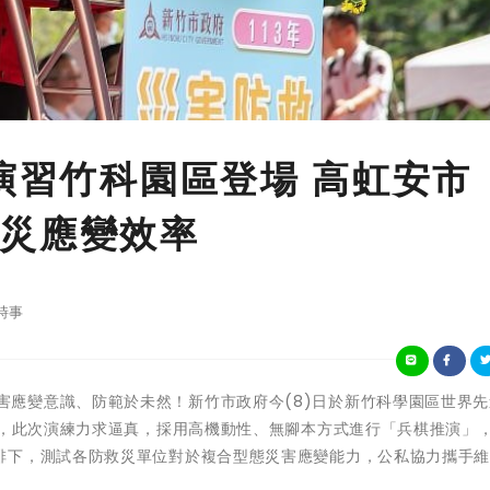
救演習竹科園區登場 高虹安市
災應變效率
時事
提升全民災害應變意識、防範於未然！新竹市政府今(8)日於新竹科學園區世界
示，此次演練力求逼真，採用高機動性、無腳本方式進行「兵棋推演」
排下，測試各防救災單位對於複合型態災害應變能力，公私協力攜手