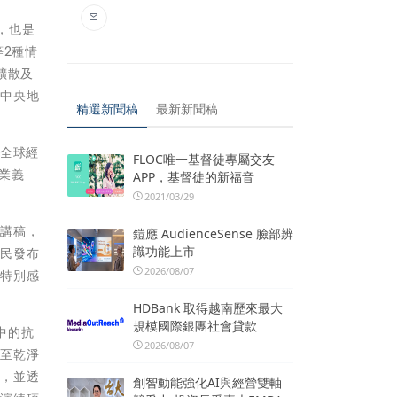
，也是
等2種情
擴散及
過中央地
精選新聞稿
最新新聞稿
著全球經
FLOC唯一基督徒專屬交友
業義
APP，基督徒的新福音
2021/03/29
擬講稿，
鎧應 AudienceSense 臉部辨
識功能上市
里民發布
2026/08/07
，特別感
HDBank 取得越南歷來最大
規模國際銀團社會貸款
中的抗
2026/08/07
染至乾淨
散，並透
創智動能強化AI與經營雙軸