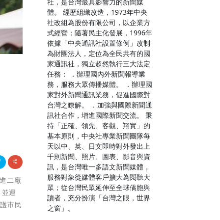
社，是台灣最具影響力的新聞媒
體。 經歷組織改造，1973年中央
社改組為股份有限公司，以企業方
式經營；隨著民主化發展，1996年
依據「中央通訊社設置條例」改制
為財團法人，定位為全民共有的國
家通訊社，獨立超然執行三大法定
任務： ．辦理國內外新聞報導業
務，服務大眾傳播媒體。 ．辦理國
家對外新聞通訊業務，促進國際對
台灣之瞭解。 ．加強與國際新聞通
訊社合作，增進國際新聞交流。 秉
持「正確、領先、客觀、翔實」的
基本原則，中央社專業新聞團隊每
天以中、英、日文即時對外發出上
千則新聞、照片、圖表、影音與資
訊，是台灣唯一多語文新聞媒體，
服務對象從媒體客戶擴大為閱聽大
先進二廠
眾；從台灣民眾延伸至全球僑胞與
，並運
讀者，充分扮演「台灣之眼，世界
維護市民
之窗」。