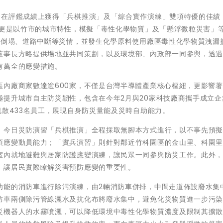
習在評鑑成績上獲得「兵棋推演」及「綜合實作演練」雙項特優的佳績
習更是以竹市的城市特性，模擬「毒性化學物質」及「懸浮微粒災害」
物倒塌、道路中斷等災情，並發生化學原料使用廠區毒性化學物質洩漏
董事長方略提供場地並共同策劃，以及環境部、內政部一同參與，透
有萬全的應變措施。
區內廠商家數達逾600家，不僅是台灣半導體產業核心樞紐，更影響
極提升城市自主防災韌性，包含在今年2月與20家科技廠商攜手成立企
疏散433名員工，展現自身防災量能及災時自助能力。
，今日災防演習「兵棋推演」全程採取無腳本方式進行，以不事先預
項應變動員能力；「實兵演習」則針對鄰近竹科園區的金山里、科園
室內就地避難與居家防護應變演練，讓民眾一同參與防災工作。此外
，讓居民實際瞭解災害預防應變的重要性。
功能的消防車進行除污演練，由2輛消防車併排，中間走道佈設廢水集
防車兩側除污管線灑水及抗化布將廢水集中，避免化災物質進一步污
災機器人的水霧噴灑，可以降低環境中毒性化學物質濃度及限制其擴