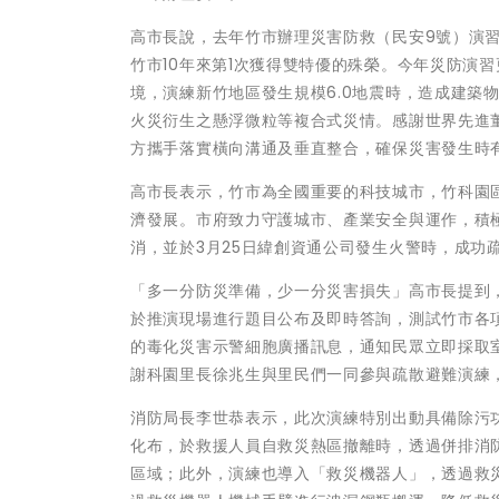
高市長說，去年竹市辦理災害防救（民安9號）演
竹市10年來第1次獲得雙特優的殊榮。今年災防演
境，演練新竹地區發生規模6.0地震時，造成建築
火災衍生之懸浮微粒等複合式災情。感謝世界先進
方攜手落實橫向溝通及垂直整合，確保災害發生時
高市長表示，竹市為全國重要的科技城市，竹科園
濟發展。市府致力守護城市、產業安全與運作，積
消，並於3月25日緯創資通公司發生火警時，成功
「多一分防災準備，少一分災害損失」高市長提到
於推演現場進行題目公布及即時答詢，測試竹市各
的毒化災害示警細胞廣播訊息，通知民眾立即採取
謝科園里長徐兆生與里民們一同參與疏散避難演練
消防局長李世恭表示，此次演練特別出動具備除污
化布，於救援人員自救災熱區撤離時，透過併排消
區域；此外，演練也導入「救災機器人」，透過救