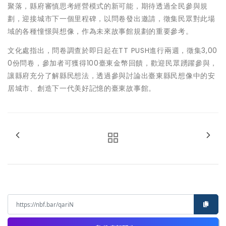
聚落，縣府審慎思考經營模式的新可能，期待透過全民參與規
劃，迎接城市下一個里程碑，以問卷發出邀請，徵集民眾對此場
域的各種憧憬與想像，作為未來故事館規劃的重要參考。
文化處指出，問卷調查於即日起在TT PUSH進行兩週，徵集3,00
0份問卷，參加者可獲得100臺東金幣回饋，歡迎民眾踴躍參與，
讓縣府充分了解縣民想法，透過參與討論出臺東縣民想像中的安
居城市、創造下一代美好記憶的臺東故事館。