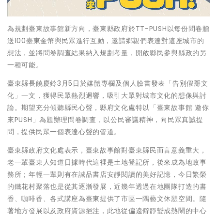
為規劃臺東故事館新方向，臺東縣政府於TT-PUSH以每份問卷贈
送100臺東金幣與民眾進行互動，邀請鄉親們表達對這座城市的
想法，並將問卷調查結果納入規劃考量，開啟縣民參與縣政的另
一種可能。
臺東縣長饒慶鈴3月5日於媒體專欄及個人臉書發表「告別假掰文
化」一文，獲得民眾熱烈迴響，吸引大眾對城市文化的想像與討
論。期望充分傾聽縣民心聲，縣府文化處特以「臺東故事館 邀你
來PUSH」為題辦理問卷調查，以公民審議精神，向民眾真誠提
問，提供民眾一個表達心聲的管道。
臺東縣政府文化處表示，臺東故事館對臺東縣民而言意義重大，
老一輩臺東人知道日據時代這裡是土地登記所，後來成為地政事
務所；年輕一輩則有在誠品書店安靜閱讀的美好記憶，今日繁榮
的鐵花村聚落也是從其逐漸發展，近幾年透過在地團隊打造的書
香、咖啡香、各式講座為臺東提供了市區一隅藝文休憩空間。隨
著地方發展以及政府資源挹注，此地從偏遠僻靜變成熱鬧的中心