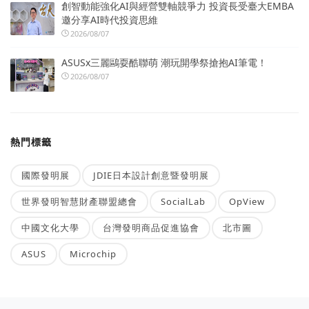
創智動能強化AI與經營雙軸競爭力 投資長受臺大EMBA
邀分享AI時代投資思維
2026/08/07
ASUSx三麗鷗耍酷聯萌 潮玩開學祭搶抱AI筆電！
2026/08/07
熱門標籤
國際發明展
JDIE日本設計創意暨發明展
世界發明智慧財產聯盟總會
SocialLab
OpView
中國文化大學
台灣發明商品促進協會
北市圖
ASUS
Microchip