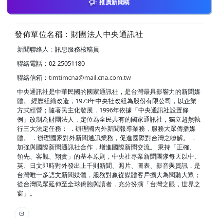
推廣新聞稿
發佈單位名稱：財團法人中央通訊社
新聞聯絡人：訊息服務核稿員
聯絡電話：02-25051180
聯絡信箱：
timtimcna@mail.cna.com.tw
中央通訊社是中華民國的國家通訊社，是台灣最具影響力的新聞媒
體。 經歷組織改造，1973年中央社改組為股份有限公司，以企業
方式經營；隨著民主化發展，1996年依據「中央通訊社設置條
例」改制為財團法人，定位為全民共有的國家通訊社，獨立超然執
行三大法定任務： ．辦理國內外新聞報導業務，服務大眾傳播媒
體。 ．辦理國家對外新聞通訊業務，促進國際對台灣之瞭解。 ．
加強與國際新聞通訊社合作，增進國際新聞交流。 秉持「正確、
領先、客觀、翔實」的基本原則，中央社專業新聞團隊每天以中、
英、日文即時對外發出上千則新聞、照片、圖表、影音與資訊，是
台灣唯一多語文新聞媒體，服務對象從媒體客戶擴大為閱聽大眾；
從台灣民眾延伸至全球僑胞與讀者，充分扮演「台灣之眼，世界之
窗」。