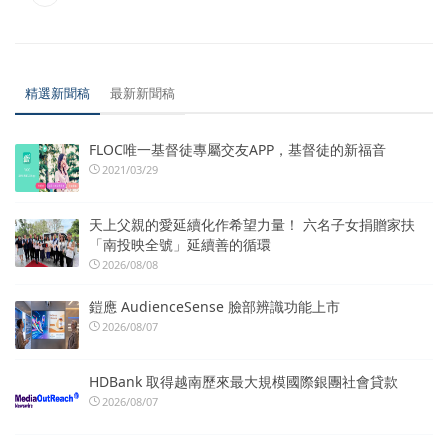
精選新聞稿
最新新聞稿
FLOC唯一基督徒專屬交友APP，基督徒的新福音
2021/03/29
天上父親的愛延續化作希望力量！ 六名子女捐贈家扶
「南投映全號」延續善的循環
2026/08/08
鎧應 AudienceSense 臉部辨識功能上市
2026/08/07
HDBank 取得越南歷來最大規模國際銀團社會貸款
2026/08/07