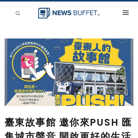
回到首頁
新聞稿分類
登入
刊登
臺東故事館 邀你來PUSH 匯
集城市聲音 開啟更好的生活