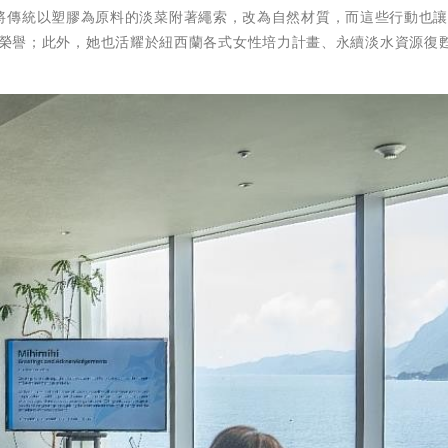
傳統以塑膠為原料的淡菜附著繩索，改為自然材質，而這些行動也讓Ni
英雄獎的榮譽；此外，她也活耀於紐西蘭各式女性培力計畫、永續淡水資源復