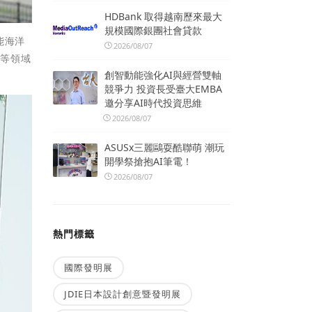
HDBank 取得越南歷來最大
規模國際銀團社會貸款
能海洋
2026/08/07
育等領域
創智動能強化AI與經營雙軸
競爭力 投資長受臺大EMBA
邀分享AI時代投資思維
2026/08/07
ASUSx三麗鷗耍酷聯萌 潮玩
開學祭搶抱AI筆電！
2026/08/07
熱門標籤
國際發明展
JDIE日本設計創意暨發明展