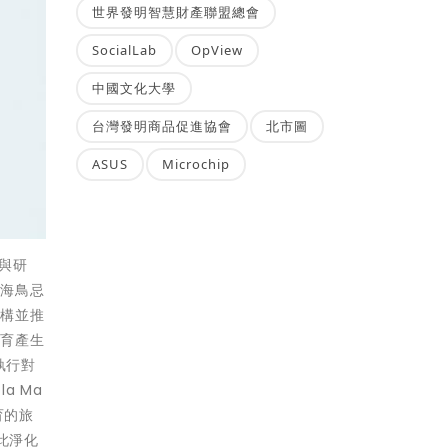
世界發明智慧財產聯盟總會
SocialLab
OpView
中國文化大學
台灣發明商品促進協會
北市圖
ASUS
Microchip
與研
入海鳥忌
建構並推
保育產生
執行對
a Ma
育的旅
此淨化