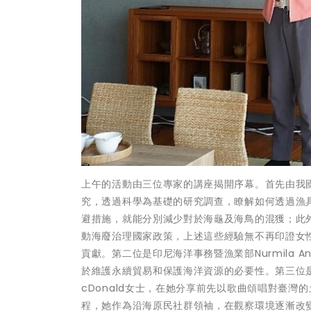
上午的活動由三位專家的講座揭開序幕。首先由我
究，透過科學為基礎的研究調查，瞭解如何透過漁
避措施，就能分別減少對於海龜及海鳥的混獲；此
動海廢治理國家政策，上述這些經驗無不再印證女
貢獻。第二位是印尼海洋事務暨漁業部Nurmila
於維護永續貿易和保護海洋資源的必要性。第三位是來自紐西
cDonald女士，在她分享前先以歌曲頌唱對臺
程，她作為沿海原民社群領袖，在觀察環境逐漸改變