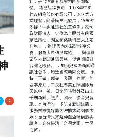
社，是台灣最具影響力的新聞媒
體。 經歷組織改造，1973年中央
社改組為股份有限公司，以企業方
式經營；隨著民主化發展，1996年
依據「中央通訊社設置條例」改制
為財團法人，定位為全民共有的國
家通訊社，獨立超然執行三大法定
任務： ．辦理國內外新聞報導業
性
務，服務大眾傳播媒體。 ．辦理國
家對外新聞通訊業務，促進國際對
神
台灣之瞭解。 ．加強與國際新聞通
訊社合作，增進國際新聞交流。 秉
持「正確、領先、客觀、翔實」的
基本原則，中央社專業新聞團隊每
天以中、英、日文即時對外發出上
千則新聞、照片、圖表、影音與資
訊，是台灣唯一多語文新聞媒體，
服務對象從媒體客戶擴大為閱聽大
眾；從台灣民眾延伸至全球僑胞與
讀者，充分扮演「台灣之眼，世界
之窗」。