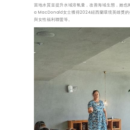
當地水質並提升水域溶氧量，改善海域生態，她也將
a MacDonald女士獲得2024紐西蘭環境
與女性福利聯盟等。