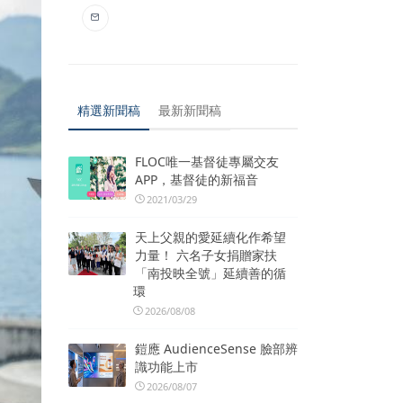
精選新聞稿
最新新聞稿
FLOC唯一基督徒專屬交友
APP，基督徒的新福音
2021/03/29
天上父親的愛延續化作希望
力量！ 六名子女捐贈家扶
「南投映全號」延續善的循
環
2026/08/08
鎧應 AudienceSense 臉部辨
識功能上市
2026/08/07