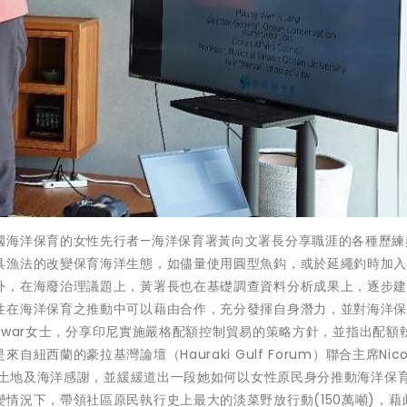
國海洋保育的女性先行者—海洋保育署黃向文署長分享職涯的各種歷練
具漁法的改變保育海洋生態，如儘量使用圓型魚鈎，或於延繩釣時加
外，在海廢治理議題上，黃署長也在基礎調查資料分析成果上，逐步
性在海洋保育之推動中可以藉由合作，充分發揮自身潛力，並對海洋
 Anwar女士，分享印尼實施嚴格配額控制貿易的策略方針，並指出配額
蘭的豪拉基灣論壇（Hauraki Gulf Forum）聯合主席Nicol
灣的土地及海洋感謝，並緩緩道出一段她如何以女性原民身分推動海洋保
情況下，帶領社區原民執行史上最大的淡菜野放行動(150萬噸)，藉