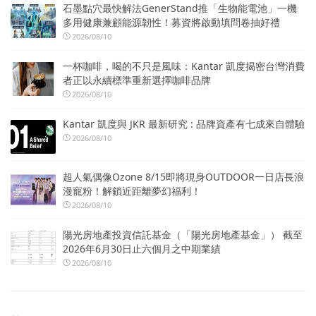
石墨點穴最快解法GenerStand推「生物能電池」一機
多用健康兼顧能源韌性！募資將啟動填問卷抽好禮
2026/08/10
一杯咖啡，喝的不只是風味：Kantar 凱度揭密台灣消費
者正以永續標準重新選擇咖啡品牌
2026/08/10
Kantar 凱度與 JKR 最新研究 : 品牌資產有七成來自體驗
2026/08/10
超人氣偶像Ozone 8/15即將現身OUTDOOR一日店長浪
漫寵粉！解鎖近距離夢幻福利！
2026/08/10
陽光房地產投資信託基金（「陽光房地產基金」） 截至
2026年6月30日止六個月之中期業績
2026/08/10