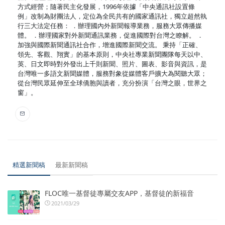
方式經營；隨著民主化發展，1996年依據「中央通訊社設置條
例」改制為財團法人，定位為全民共有的國家通訊社，獨立超然執
行三大法定任務： ．辦理國內外新聞報導業務，服務大眾傳播媒
體。 ．辦理國家對外新聞通訊業務，促進國際對台灣之瞭解。 ．
加強與國際新聞通訊社合作，增進國際新聞交流。 秉持「正確、
領先、客觀、翔實」的基本原則，中央社專業新聞團隊每天以中、
英、日文即時對外發出上千則新聞、照片、圖表、影音與資訊，是
台灣唯一多語文新聞媒體，服務對象從媒體客戶擴大為閱聽大眾；
從台灣民眾延伸至全球僑胞與讀者，充分扮演「台灣之眼，世界之
窗」。
精選新聞稿
最新新聞稿
FLOC唯一基督徒專屬交友APP，基督徒的新福音
2021/03/29