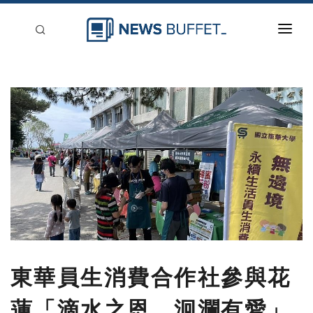
回到首頁
新聞稿分類
登入
刊登
東華員生消費合作社參與花
蓮「滴水之恩．洄瀾有愛」