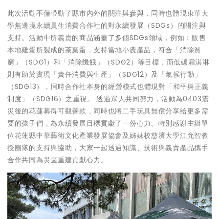
此次活動不僅帶動了縣市內外的關注與參與，同時也體現東華大
學無邊境永續員生消費合作社的對永續發展（SDGs）的關注與
支持。活動中所義賣的商品涵蓋了多個SDGs領域，例如：販售
本地雞蛋所製成的茶葉蛋，支持當地小農產品，符合「消除貧
窮」（SDG1）和「消除饑餓」（SDG2）等目標，而低碳霜淇淋
則有助於實現「責任消費與生產」（SDG12）及「氣候行動」
（SDG13），同時合作社本身的經營模式也體現對「和平與正義
制度」（SDG16）之重視。 透過眾人共同努力，活動為0403震
災後的花蓮募得可觀善款，同時也將二手玩具無償分享給更多需
要的孩子們，為永續發展目標貢獻了一份心力。特別感謝主辦單
位花蓮縣中華藝術文化產業發展協會及姊妹校慈濟大學江允智教
授團隊的支持與協助，大家一起透過知識、技術與義賣產品攜手
合作共同為災區重建貢獻心力。