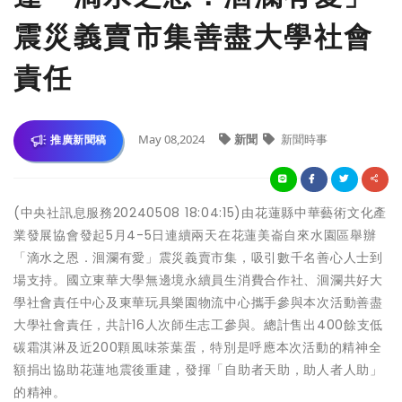
震災義賣市集善盡大學社會
責任
May 08,2024
新聞
新聞時事
推廣新聞稿
(中央社訊息服務20240508 18:04:15)由花蓮縣中華藝術文化產
業發展協會發起5月4-5日連續兩天在花蓮美崙自來水園區舉辦
「滴水之恩．洄瀾有愛」震災義賣市集，吸引數千名善心人士到
場支持。國立東華大學無邊境永續員生消費合作社、洄瀾共好大
學社會責任中心及東華玩具樂園物流中心攜手參與本次活動善盡
大學社會責任，共計16人次師生志工參與。總計售出400餘支低
碳霜淇淋及近200顆風味茶葉蛋，特別是呼應本次活動的精神全
額捐出協助花蓮地震後重建，發揮「自助者天助，助人者人助」
的精神。