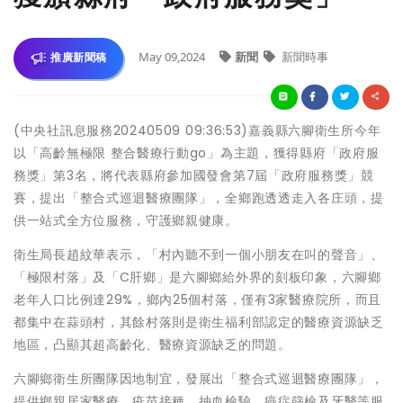
May 09,2024
新聞
新聞時事
推廣新聞稿
(中央社訊息服務20240509 09:36:53)嘉義縣六腳衛生所今年
以「高齡無極限 整合醫療行動go」為主題，獲得縣府「政府服
務獎」第3名，將代表縣府參加國發會第7屆「政府服務獎」競
賽，提出「整合式巡迴醫療團隊」，全鄉跑透透走入各庄頭，提
供一站式全方位服務，守護鄉親健康。
衛生局長趙紋華表示，「村內聽不到一個小朋友在叫的聲音」、
「極限村落」及「C肝鄉」是六腳鄉給外界的刻板印象，六腳鄉
老年人口比例達29%，鄉內25個村落，僅有3家醫療院所，而且
都集中在蒜頭村，其餘村落則是衛生福利部認定的醫療資源缺乏
地區，凸顯其超高齡化、醫療資源缺乏的問題。
六腳鄉衛生所團隊因地制宜，發展出「整合式巡迴醫療團隊」，
提供鄉親居家醫療、疫苗接種、抽血檢驗、癌症篩檢及牙醫等服