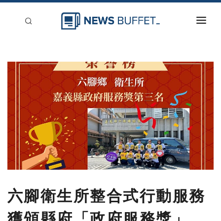
回到首頁
新聞稿分類
登入
刊登
六腳衛生所整合式行動服務
獲頒縣府「政府服務獎」