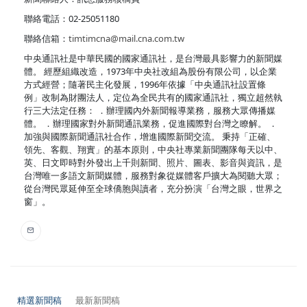
聯絡電話：02-25051180
聯絡信箱：
timtimcna@mail.cna.com.tw
中央通訊社是中華民國的國家通訊社，是台灣最具影響力的新聞媒
體。 經歷組織改造，1973年中央社改組為股份有限公司，以企業
方式經營；隨著民主化發展，1996年依據「中央通訊社設置條
例」改制為財團法人，定位為全民共有的國家通訊社，獨立超然執
行三大法定任務： ．辦理國內外新聞報導業務，服務大眾傳播媒
體。 ．辦理國家對外新聞通訊業務，促進國際對台灣之瞭解。 ．
加強與國際新聞通訊社合作，增進國際新聞交流。 秉持「正確、
領先、客觀、翔實」的基本原則，中央社專業新聞團隊每天以中、
英、日文即時對外發出上千則新聞、照片、圖表、影音與資訊，是
台灣唯一多語文新聞媒體，服務對象從媒體客戶擴大為閱聽大眾；
從台灣民眾延伸至全球僑胞與讀者，充分扮演「台灣之眼，世界之
窗」。
精選新聞稿
最新新聞稿