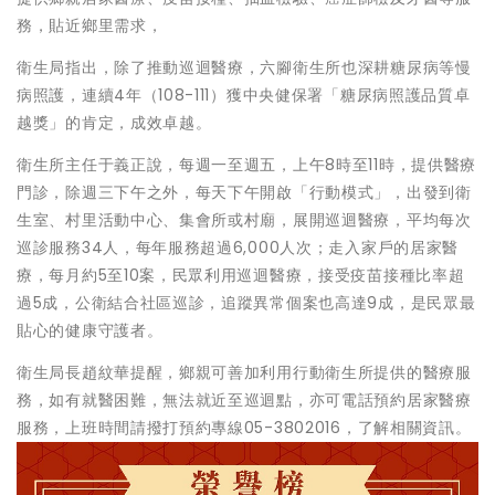
務，貼近鄉里需求，
衛生局指出，除了推動巡迴醫療，六腳衛生所也深耕糖尿病等慢
病照護，連續4年（108-111）獲中央健保署「糖尿病照護品質卓
越獎」的肯定，成效卓越。
衛生所主任于義正說，每週一至週五，上午8時至11時，提供醫療
門診，除週三下午之外，每天下午開啟「行動模式」，出發到衛
生室、村里活動中心、集會所或村廟，展開巡迴醫療，平均每次
巡診服務34人，每年服務超過6,000人次；走入家戶的居家醫
療，每月約5至10案，民眾利用巡迴醫療，接受疫苗接種比率超
過5成，公衛結合社區巡診，追蹤異常個案也高達9成，是民眾最
貼心的健康守護者。
衛生局長趙紋華提醒，鄉親可善加利用行動衛生所提供的醫療服
務，如有就醫困難，無法就近至巡迴點，亦可電話預約居家醫療
服務，上班時間請撥打預約專線05-3802016，了解相關資訊。