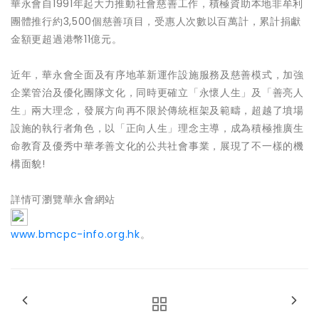
華永會自1991年起大力推動社會慈善工作，積極資助本地非牟利
團體推行約3,500個慈善項目，受惠人次數以百萬計，累計捐獻
金額更超過港幣11億元。
近年，華永會全面及有序地革新運作設施服務及慈善模式，加強
企業管治及優化團隊文化，同時更確立「永懷人生」及「善亮人
生」兩大理念，發展方向再不限於傳統框架及範疇，超越了墳場
設施的執行者角色，以「正向人生」理念主導，成為積極推廣生
命教育及優秀中華孝善文化的公共社會事業，展現了不一樣的機
構面貌!
詳情可瀏覽華永會網站
www.bmcpc-info.org.hk
。