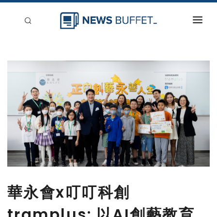
回到首頁
新聞稿分類
登入
刊登
華永會x叮叮科創
tramplus: 以AI創藝教育