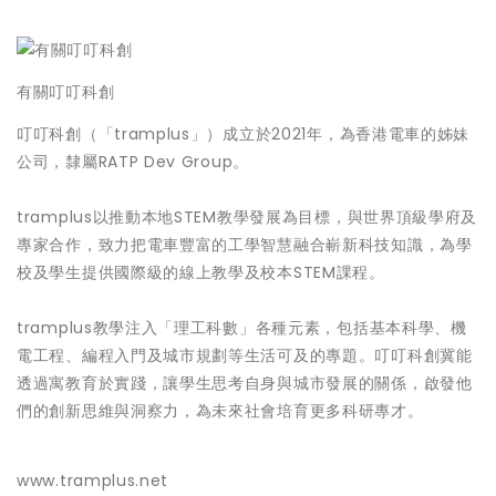
有關叮叮科創
叮叮科創（「tramplus」）成立於2021年，為香港電車的姊妹
公司，隸屬RATP Dev Group。
tramplus以推動本地STEM教學發展為目標，與世界頂級學府及
專家合作，致力把電車豐富的工學智慧融合嶄新科技知識，為學
校及學生提供國際級的線上教學及校本STEM課程。
tramplus教學注入「理工科數」各種元素，包括基本科學、機
電工程、編程入門及城市規劃等生活可及的專題。叮叮科創冀能
透過寓教育於實踐，讓學生思考自身與城市發展的關係，啟發他
們的創新思維與洞察力，為未來社會培育更多科研專才。
www.tramplus.net