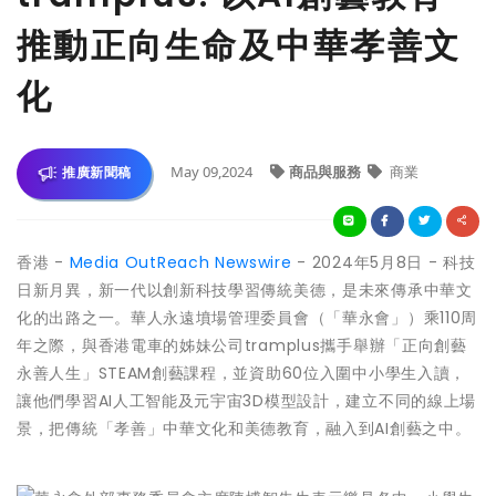
推動正向生命及中華孝善文
化
May 09,2024
商品與服務
商業
推廣新聞稿
香港 -
Media OutReach Newswire
- 2024年5月8日 - 科技
日新月異，新一代以創新科技學習傳統美德，是未來傳承中華文
化的出路之一。華人永遠墳場管理委員會（「華永會」）乘110周
年之際，與香港電車的姊妹公司tramplus攜手舉辦「正向創藝
永善人生」STEAM創藝課程，並資助60位入圍中小學生入讀，
讓他們學習AI人工智能及元宇宙3D模型設計，建立不同的線上場
景，把傳統「孝善」中華文化和美德教育，融入到AI創藝之中。