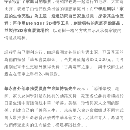
宇宙設計了家庭日的場景
，例如跟爸媽一起進行羽毛球、大富翁
比賽，表達了由他們視角出發的理想家庭日；而
中學組則以「家
庭的生命亮點」為主題，透過訪問自己家族成員，探索其生命歷
程；再使用
Blender 3D
模型工具，創建獨特的家庭亮點展品，
並製作
3D
家庭展覽場館
，以別樹一格的方式展示及承傳家族的
情意及精神。
課程早前已順利進行，由評審團於各個組別選出冠、亞及季軍並
為他們頒發「華永會獎學金」，合共總值超過$30,000元。而各
組別冠軍學生更額外獲得免費「古典電車之旅」，與學校師生及
親友在電車上舉行2小時派對。
華永會外部事務委員會主席陳博智先生
表示：「感謝學校、老
師、家長及同學對是次比賽的踴躍支持，期望各位參賽者繼續於
日常生活中實踐傳統中華『孝善』美德，珍惜與家人之間的關
係，創建自己的『善亮人生』。未來華永會亦會繼續以不同方式
向大眾推廣生命教育及優秀中華孝善文化，尤其年青人，希望向
他們傳遞正向的生命信念，構建和諧社會。」