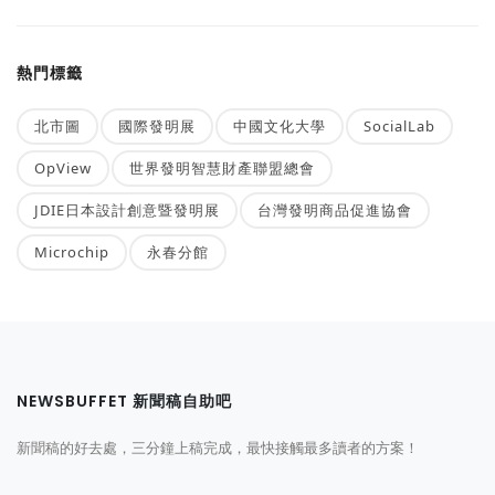
熱門標籤
北市圖
國際發明展
中國文化大學
SocialLab
OpView
世界發明智慧財產聯盟總會
JDIE日本設計創意暨發明展
台灣發明商品促進協會
Microchip
永春分館
NEWSBUFFET 新聞稿自助吧
新聞稿的好去處，三分鐘上稿完成，最快接觸最多讀者的方案！