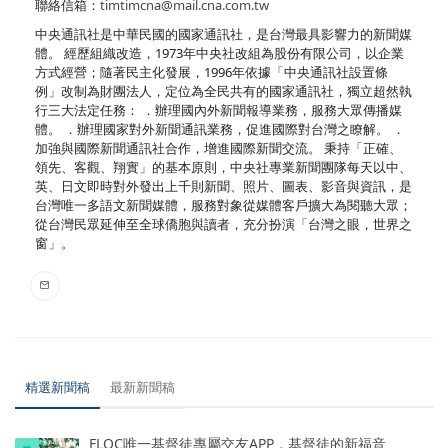
聯絡信箱：
timtimcna@mail.cna.com.tw
中央通訊社是中華民國的國家通訊社，是台灣最具影響力的新聞媒
體。 經歷組織改造，1973年中央社改組為股份有限公司，以企業
方式經營；隨著民主化發展，1996年依據「中央通訊社設置條
例」改制為財團法人，定位為全民共有的國家通訊社，獨立超然執
行三大法定任務： ．辦理國內外新聞報導業務，服務大眾傳播媒
體。 ．辦理國家對外新聞通訊業務，促進國際對台灣之瞭解。 ．
加強與國際新聞通訊社合作，增進國際新聞交流。 秉持「正確、
領先、客觀、翔實」的基本原則，中央社專業新聞團隊每天以中、
英、日文即時對外發出上千則新聞、照片、圖表、影音與資訊，是
台灣唯一多語文新聞媒體，服務對象從媒體客戶擴大為閱聽大眾；
從台灣民眾延伸至全球僑胞與讀者，充分扮演「台灣之眼，世界之
窗」。
精選新聞稿
最新新聞稿
FLOC唯一基督徒專屬交友APP，基督徒的新福音