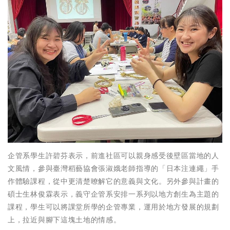
企管系學生許碧芬表示，前進社區可以親身感受後壁區當地的人
文風情，參與臺灣稻藝協會張淑娥老師指導的「日本注連繩」手
作體驗課程，從中更清楚暸解它的意義與文化。另外參與計畫的
碩士生林俊霖表示，義守企管系安排一系列以地方創生為主題的
課程，學生可以將課堂所學的企管專業，運用於地方發展的規劃
上，拉近與腳下這塊土地的情感。