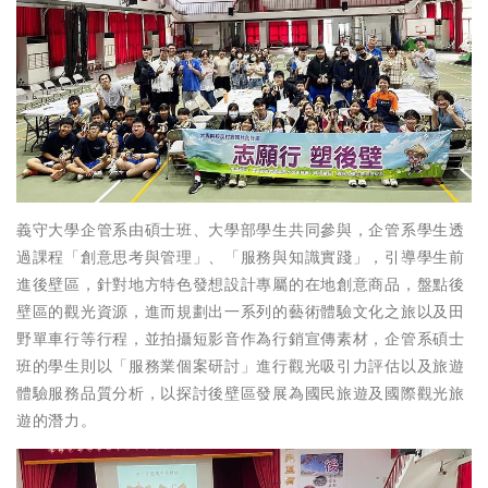
義守大學企管系由碩士班、大學部學生共同參與，企管系學生透
過課程「創意思考與管理」、「服務與知識實踐」，引導學生前
進後壁區，針對地方特色發想設計專屬的在地創意商品，盤點後
壁區的觀光資源，進而規劃出一系列的藝術體驗文化之旅以及田
野單車行等行程，並拍攝短影音作為行銷宣傳素材，企管系碩士
班的學生則以「服務業個案研討」進行觀光吸引力評估以及旅遊
體驗服務品質分析，以探討後壁區發展為國民旅遊及國際觀光旅
遊的潛力。