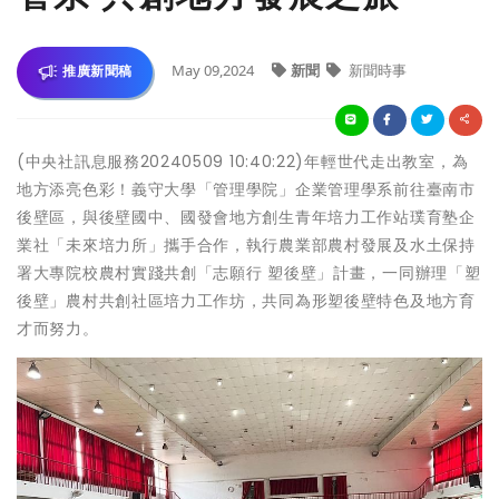
May 09,2024
新聞
新聞時事
推廣新聞稿
(中央社訊息服務20240509 10:40:22)年輕世代走出教室，為
地方添亮色彩！義守大學「管理學院」企業管理學系前往臺南市
後壁區，與後壁國中、國發會地方創生青年培力工作站璞育塾企
業社「未來培力所」攜手合作，執行農業部農村發展及水土保持
署大專院校農村實踐共創「志願行 塑後壁」計畫，一同辦理「塑
後壁」農村共創社區培力工作坊，共同為形塑後壁特色及地方育
才而努力。