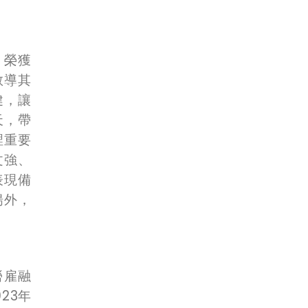
，榮獲
教導其
健，讓
天，帶
裡重要
文強、
表現備
揚外，
勞雇融
23年