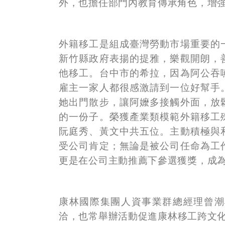
外，也擔任部門內教育傳承角色，增
外籍移工是組成臺灣勞動市場重要的
新竹縣政府表揚的提雅，樂觀開朗，
他移工。台中市的希拉，因為阿公吞
雇主一家人都很感激請到一位好幫手
她出門散步，讓阿嬤多接觸外面，放
的一份子。榮獲產業類模範外籍移工
阮庭秀、黃文中共五位。主動積極與
受公司肯定；無論是被公司任命為工
更是在公司主動推薦下參選獲獎，成
康林國際集團人資事業群總經理曾潮
洽，也常舉辦活動促進康林移工跨文化交