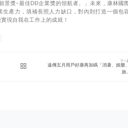
願景獎-最佳DEI企業獎的領航者。」未來，康林國
業生產力，填補長照人力缺口，對內則打造一個包
能實現自我在工作上的成就！
下一
遠傳五月用戶好康再加碼「消暑、娛樂
旅..