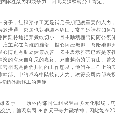
強團隊凝聚力和競爭力，因此榮獲模範勞工肯定。
一份子，社福類移工更是補足長期照護重要的人力
善於溝通，鄰居也對她讚不絕口，常向她請教如何
嚥困難特地把菜煮軟切小，且主動積極陪同阿公復
。雇主家在高雄的雅蒂，擔心阿嬤無聊，會陪她聊
鬆心情也有助於健康改善，雇主表示雅蒂已經是家
殊榮的有來自印尼的嘉路、來自越南的阮有山、曾
和善相處是他們共同的工作態度，他們在工作上的
作幹部、申請成為中階技術人力、獲得公司內部表
為模範外籍移工的典範。
雄表示：「康林內部同仁組成豐富多元化職場，
流，體現集團DEI多元平等共融精神，因此能在20