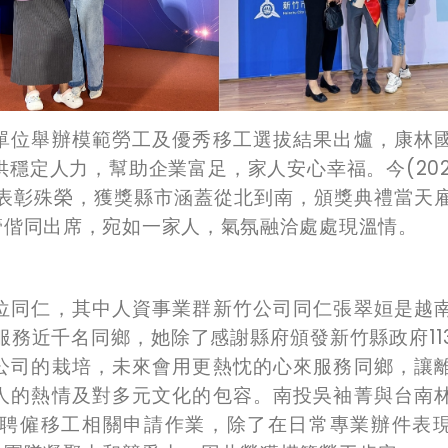
單位舉辦模範勞工及優秀移工選拔結果出爐，康林
供穩定人力，幫助企業富足，家人安心幸福。今(202
獲表彰殊榮，獲獎縣市涵蓋從北到南，頒獎典禮當天
管偕同出席，宛如一家人，氣氛融洽處處現溫情。
位同仁，其中人資事業群新竹公司同仁張翠姮是越
服務近千名同鄉，她除了感謝縣府頒發新竹縣政府11
公司的栽培，未來會用更熱忱的心來服務同鄉，讓
人的熱情及對多元文化的包容。南投吳袖菁與台南
聘僱移工相關申請作業，除了在日常專業辦件表