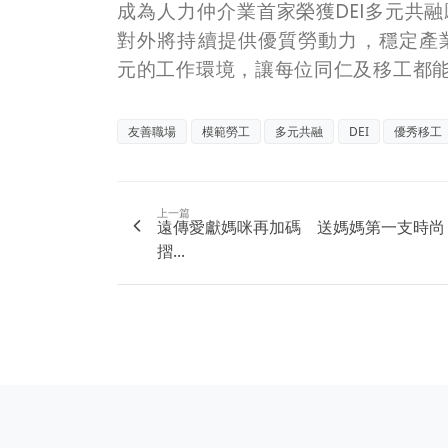
成為人力仲介業首家榮獲DEI多元共融
對外將持續提供優質勞動力，穩定產
元的工作環境，讓每位同仁及移工都
友善職場
模範勞工
多元共融
DEI
優秀移工
上一篇
遠傳愛獻媽咪再加碼 送媽媽第一支時尚
摺...