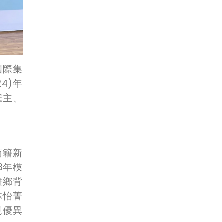
國際集
4)年
雇主、
南籍新
3年模
離鄉背
林怡菁
現優異