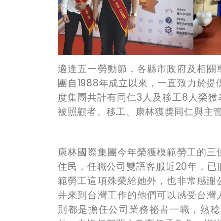
適逢五一勞動節，各縣市政府及相關
團自1988年成立以來，一直致力於提
度集團共計有同仁3人及移工8人榮
被照顧者、移工、康林獲獎同仁與主
康林國際集團今年榮獲模範勞工的三
住民，任職公司雙語客服近20年，已
範勞工這項殊榮給她外，也非常感謝
井來到台灣工作的他們可以感受台灣
則都是擔任公司業務祕書一職，熟稔