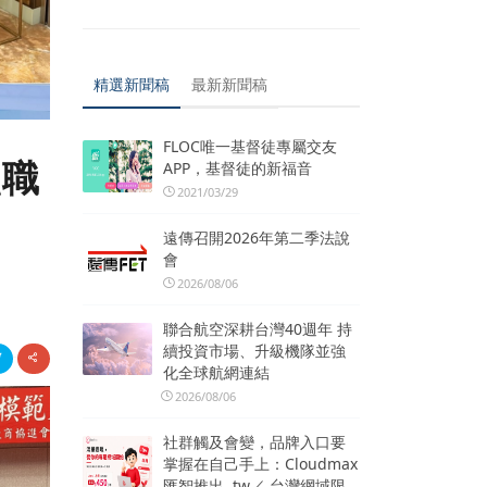
精選新聞稿
最新新聞稿
FLOC唯一基督徒專屬交友
融職
APP，基督徒的新福音
2021/03/29
遠傳召開2026年第二季法說
會
2026/08/06
聯合航空深耕台灣40週年 持
續投資市場、升級機隊並強
化全球航網連結
2026/08/06
社群觸及會變，品牌入口要
掌握在自己手上：Cloudmax
匯智推出 .tw／.台灣網域限