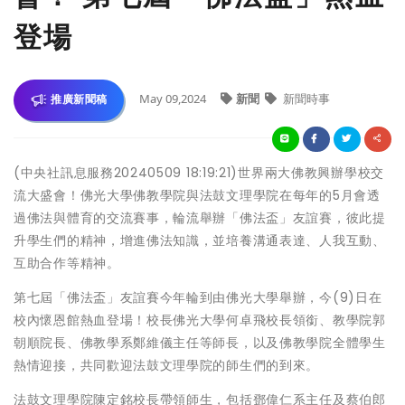
登場
May 09,2024
新聞
新聞時事
推廣新聞稿
(中央社訊息服務20240509 18:19:21)世界兩大佛教興辦學校交
流大盛會！佛光大學佛教學院與法鼓文理學院在每年的5月會透
過佛法與體育的交流賽事，輪流舉辦「佛法盃」友誼賽，彼此提
升學生們的精神，增進佛法知識，並培養溝通表達、人我互動、
互助合作等精神。
第七屆「佛法盃」友誼賽今年輪到由佛光大學舉辦，今(9)日在
校內懷恩館熱血登場！校長佛光大學何卓飛校長領銜、教學院郭
朝順院長、佛教學系鄭維儀主任等師長，以及佛教學院全體學生
熱情迎接，共同歡迎法鼓文理學院的師生們的到來。
法鼓文理學院陳定銘校長帶領師生，包括鄧偉仁系主任及蔡伯郎