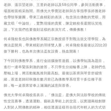
老師、溫宗堃老師、王昱鈞老師以及58位同學，參與活動賽事，
場面相當精采熱鬧。而佛光大學覺冠老師與古箏指導張婷雅老師
也帶領箏樂團，帶來三曲精彩的表演，包含演出佛教的梵唄，用
藏文唱「中論頌」，驚艷現場的貴賓，陳定銘校長還開玩笑地
說，下次我們也要復刻這樣的表演方式，傳播佛教！
何卓飛校長也與佛教學系闞正宗教授搭手對戰法鼓文理學院，為
佛法盃開局，帶來精彩的羽球雙人賽，何卓飛校長最後以22比20
搶下勝利，也為本次佛法盃友誼賽，熱血開幕！
下午回到佛教學系，進行金頭腦搶答遊戲，以佛學知識為題目，
進行一連串緊張刺激的搶答，不只學生分組輪番上陣，老師們也
壓軸上場，將活動氣氛推到最高點。最後以茶席與琴音舒緩情
緒，茶道老師邱秋微在數月前已為佛教學系培育十多位種子茶
師，每一桌茶席皆奉上滿滿的誠意與茶香。
佛光大學何卓飛校長表示，「佛法盃」是佛大與法鼓學校的傳統
性交流賽事，透過運動、藝術及學術上的交流，以實踐兩校創辦
人對於人間佛教的精神，相信透過這樣符合現代年輕人的方式切