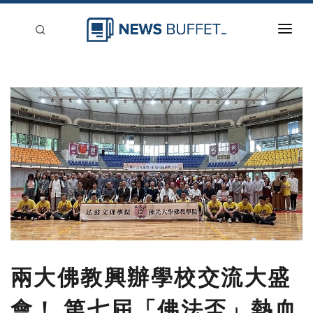
回到首頁
新聞稿分類
登入
刊登
兩大佛教興辦學校交流大盛
會！ 第七屆「佛法盃」熱血