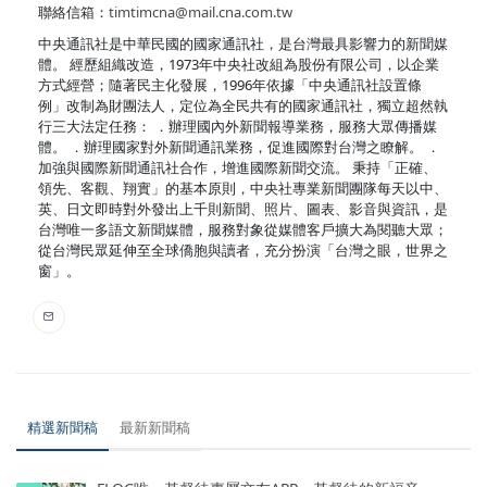
聯絡信箱：
timtimcna@mail.cna.com.tw
中央通訊社是中華民國的國家通訊社，是台灣最具影響力的新聞媒
體。 經歷組織改造，1973年中央社改組為股份有限公司，以企業
方式經營；隨著民主化發展，1996年依據「中央通訊社設置條
例」改制為財團法人，定位為全民共有的國家通訊社，獨立超然執
行三大法定任務： ．辦理國內外新聞報導業務，服務大眾傳播媒
體。 ．辦理國家對外新聞通訊業務，促進國際對台灣之瞭解。 ．
加強與國際新聞通訊社合作，增進國際新聞交流。 秉持「正確、
領先、客觀、翔實」的基本原則，中央社專業新聞團隊每天以中、
英、日文即時對外發出上千則新聞、照片、圖表、影音與資訊，是
台灣唯一多語文新聞媒體，服務對象從媒體客戶擴大為閱聽大眾；
從台灣民眾延伸至全球僑胞與讀者，充分扮演「台灣之眼，世界之
窗」。
精選新聞稿
最新新聞稿