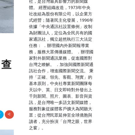
社，是台灣最具影響力的新聞媒
體。 經歷組織改造，1973年中央
社改組為股份有限公司，以企業方
式經營；隨著民主化發展，1996年
依據「中央通訊社設置條例」改制
為財團法人，定位為全民共有的國
家通訊社，獨立超然執行三大法定
任務： ．辦理國內外新聞報導業
自
務，服務大眾傳播媒體。 ．辦理國
家對外新聞通訊業務，促進國際對
」查
台灣之瞭解。 ．加強與國際新聞通
訊社合作，增進國際新聞交流。 秉
持「正確、領先、客觀、翔實」的
基本原則，中央社專業新聞團隊每
天以中、英、日文即時對外發出上
千則新聞、照片、圖表、影音與資
訊，是台灣唯一多語文新聞媒體，
服務對象從媒體客戶擴大為閱聽大
眾；從台灣民眾延伸至全球僑胞與
讀者，充分扮演「台灣之眼，世界
之窗」。