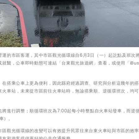
營運的市區客運，其中市區觀光循環線自6月3日（一）起訖點及班次
就醫，公車即時動態可連結「台東觀光旅遊網」查看，或使用「iBu
，在搭乘公車上更為便利，因此縣府經過調查、研究與分析這幾年的
東火車站，未來從市區前往火車站時，無論搭乘順、逆循環班次，均
將進行調整；順循環班次為7:00起每小時整點自火車站發車，而逆
發車）。
市區觀光循環線的改變可以有效提升民眾往來台東火車站與市區的效
朋友和遊客提供更好的公共交通服務。