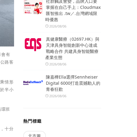
社群觸及會變，品牌入口要
掌握在自己手上：Cloudmax
匯智推出 .tw／.台灣網域限
時優惠
2026/08/06
真健康醫療（02697.HK）與
天津具身智能創新中心達成
戰略合作 共建具身智能醫療
將會有
產業生態
s公路客
2026/08/06
陳嘉樺Ella選擇Sennheiser
搭乘情形
Digital 6000打造震撼動人的
青春狂歡
可於半小
2026/08/06
循環班
熱門標籤
率，十分
北市圖