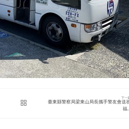
下一
臺東縣警察局梁東山局長攜手警友會送
福..