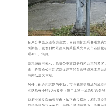
台東公車族及遊客請注意，目前由普悠瑪客運負責
所調整，更便利民眾往來轉乘搭乘火車及市區購物或
運APP」查詢。
臺東縣政府表示，為讓公車族或是前來台東的遊客
後，將市區公車起訖點從原本的台東轉運站改為台
時內抵達火車站。
另外，配合起訖點的更動，市區觀光循環線的班次也
次則為每小時30分發車（僅早上第一班為6:35分
縣府交通及觀光發展處卜敏正處長指出，相信這次
期待後續的正面效益，縣府也將繼續努力，為縣民