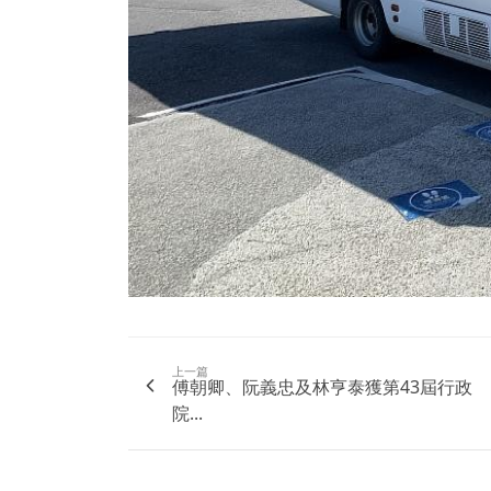
上一篇
傅朝卿、阮義忠及林亨泰獲第43屆行政
院...