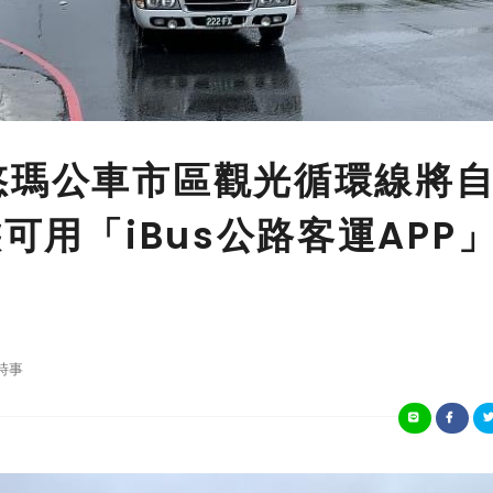
悠瑪公車市區觀光循環線將
態可用「iBus公路客運APP
時事