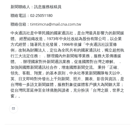
新聞聯絡人：訊息服務核稿員
聯絡電話：02-25051180
聯絡信箱：
timtimcna@mail.cna.com.tw
中央通訊社是中華民國的國家通訊社，是台灣最具影響力的新聞媒
體。 經歷組織改造，1973年中央社改組為股份有限公司，以企業
方式經營；隨著民主化發展，1996年依據「中央通訊社設置條
例」改制為財團法人，定位為全民共有的國家通訊社，獨立超然執
行三大法定任務： ．辦理國內外新聞報導業務，服務大眾傳播媒
體。 ．辦理國家對外新聞通訊業務，促進國際對台灣之瞭解。 ．
加強與國際新聞通訊社合作，增進國際新聞交流。 秉持「正確、
領先、客觀、翔實」的基本原則，中央社專業新聞團隊每天以中、
英、日文即時對外發出上千則新聞、照片、圖表、影音與資訊，是
台灣唯一多語文新聞媒體，服務對象從媒體客戶擴大為閱聽大眾；
從台灣民眾延伸至全球僑胞與讀者，充分扮演「台灣之眼，世界之
窗」。