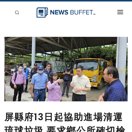
回到首頁
新聞稿分類
登入
刊登
屏縣府13日起協助進場清運
琉球垃圾 要求鄉公所確切檢