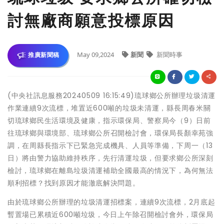
討無廠商願意投標原因
May 09,2024
新聞
新聞時事
推廣新聞稿
(中央社訊息服務20240509 16:15:49)琉球鄉公所辦理垃圾清運
作業連續9次流標，堆置近600噸的垃圾未清運，縣長周春米關
切琉球鄉民生活環境及健康，指示環保局、警察局今（9）日前
往琉球鄉與環境部、琉球鄉公所召開檢討會，環保局長顏幸苑強
調，在周縣長指示下已緊急完成機具、人員等準備，下周一（13
日）將由警力協助維持秩序，先行清運垃圾，但要求鄉公所深刻
檢討，琉球鄉在離島垃圾清運補助全國最高的情況下，為何無法
順利招標？找到原因才能澈底解決問題。
由於琉球鄉公所辦理的垃圾清運招標案，連續9次流標，2月底起
暫置場已累積近600噸垃圾，今日上午除召開檢討會外，環保局