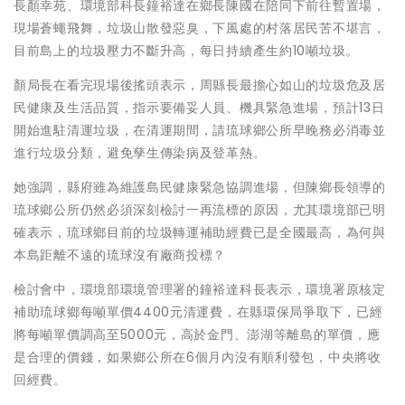
長顏幸苑、環境部科長鐘裕達在鄉長陳國在陪同下前往暫置場，
現場蒼蠅飛舞，垃圾山散發惡臭，下風處的村落居民苦不堪言，
目前島上的垃圾壓力不斷升高，每日持續產生約10噸垃圾。
顏局長在看完現場後搖頭表示，周縣長最擔心如山的垃圾危及居
民健康及生活品質，指示要備妥人員、機具緊急進場，預計13日
開始進駐清運垃圾，在清運期間，請琉球鄉公所早晚務必消毒並
進行垃圾分類，避免孳生傳染病及登革熱。
她強調，縣府雖為維護島民健康緊急協調進場，但陳鄉長領導的
琉球鄉公所仍然必須深刻檢討一再流標的原因，尤其環境部已明
確表示，琉球鄉目前的垃圾轉運補助經費已是全國最高，為何與
本島距離不遠的琉球沒有廠商投標？
檢討會中，環境部環境管理署的鐘裕達科長表示，環境署原核定
補助琉球鄉每噸單價4400元清運費，在縣環保局爭取下，已經
將每噸單價調高至5000元，高於金門、澎湖等離島的單價，應
是合理的價錢，如果鄉公所在6個月內沒有順利發包，中央將收
回經費。