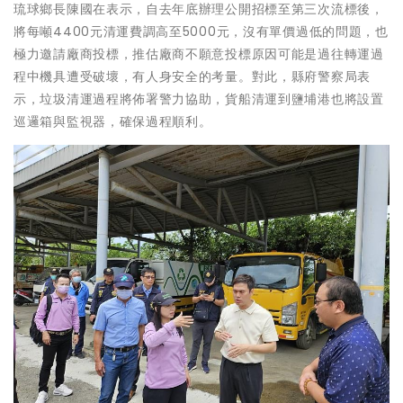
琉球鄉長陳國在表示，自去年底辦理公開招標至第三次流標後，
將每噸4400元清運費調高至5000元，沒有單價過低的問題，也
極力邀請廠商投標，推估廠商不願意投標原因可能是過往轉運過
程中機具遭受破壞，有人身安全的考量。對此，縣府警察局表
示，垃圾清運過程將佈署警力協助，貨船清運到鹽埔港也將設置
巡邏箱與監視器，確保過程順利。