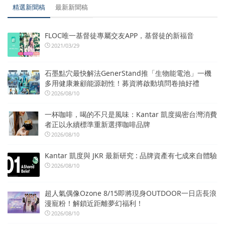
精選新聞稿
最新新聞稿
FLOC唯一基督徒專屬交友APP，基督徒的新福音
2021/03/29
石墨點穴最快解法GenerStand推「生物能電池」一機
多用健康兼顧能源韌性！募資將啟動填問卷抽好禮
2026/08/10
一杯咖啡，喝的不只是風味：Kantar 凱度揭密台灣消費
者正以永續標準重新選擇咖啡品牌
2026/08/10
Kantar 凱度與 JKR 最新研究 : 品牌資產有七成來自體驗
2026/08/10
超人氣偶像Ozone 8/15即將現身OUTDOOR一日店長浪
漫寵粉！解鎖近距離夢幻福利！
2026/08/10