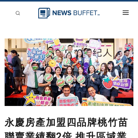
回到首頁
新聞稿分類
登入
刊登
永慶房產加盟四品牌桃竹苗
聯賣業績翻2倍 推升區域業