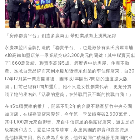
「房仲聯賣平台」創造多贏局面 帶動業績向上挑戰紀錄
永慶加盟四品牌打造的「聯賣平台」，也是激發有巢氏房屋青埔
A18高鐵加盟店第一季業績突破3,300萬元的關鍵！其中聯賣貢獻
了1,660萬業績、聯賣率高達5成。經歷過中信房屋、住商不動
產、區域自營品牌而來到永慶加盟體系創業的李佳樺店東，自20
17年12月第一間店開幕後，團隊以1年開出2間店的速度擴大版
圖，目前已經有11間加盟店。她不只是女性創業代表，更充分實
踐了她的座右銘「活著的意義，在於戰鬥及不斷的挑戰自我！」
在45%聯賣率的推升，開幕不到2年的台慶不動產新竹中央公園
加盟店，在楊嘉寶店東帶領，今年第一季業績突破2,500萬元，
其中1,100萬元來自聯賣。來自中信房屋的楊嘉寶店東，過去是超
級業務和店長，還是得獎常勝軍，永慶集團的聯賣和豐富資源，
是他轉戰主因。所以成為店東後，他鼓勵同仁積極善用集團的科