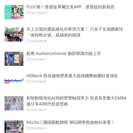
FLOC唯一基督徒專屬交友APP，基督徒的新福音
2021/03/29
天上父親的愛延續化作希望力量！ 六名子女捐贈家扶
「南投映全號」延續善的循環
2026/08/08
鎧應 AudienceSense 臉部辨識功能上市
2026/08/07
HDBank 取得越南歷來最大規模國際銀團社會貸款
2026/08/07
創智動能強化AI與經營雙軸競爭力 投資長受臺大EMBA
邀分享AI時代投資思維
2026/08/07
ASUSx三麗鷗耍酷聯萌 潮玩開學祭搶抱AI筆電！
2026/08/07