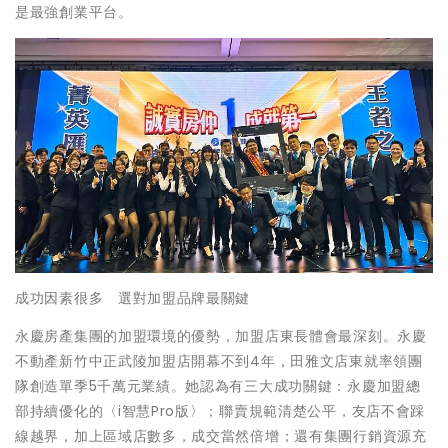
是最強創業平台。
成功因素很多 選對加盟品牌最關鍵
永慶房產集團的加盟環境的優勢，加盟店東長體會最深刻。永慶
不動產新竹中正武陵加盟店開幕不到4年，田雅文店東就率領團
隊創造單季5千萬元業績。她認為有三大成功關鍵：永慶加盟總
部持續優化的〈i智慧Pro版〉；聯賣規範清楚公平，友店不會踩
線越界，加上區域店數多，成交當然倍增；還有集團行銷資源充