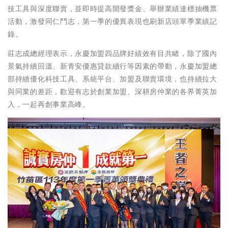
技工具與深度聯賣，並即時提高開發獎金、舉辦業績達標抽機票
活動，激發同仁鬥志，第一季的優異表現也刷新店頭單季業績記
錄。
莊志成總經理表示，永慶加盟四品牌好績效有目共睹，除了國內
景氣持續回溫、新青安優惠貸款續行等因素的帶動，永慶加盟總
部持續優化科技工具、系統平台、加盟及聯賣環境，也持續拉大
與同業的差距，歡迎有志於創業加盟、深耕房仲業的各界菁英加
入，一起再創事業高峰。