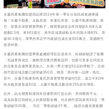
永慶房產集團加盟四品牌2024年第一季全台各區績效續傳捷
報！永慶不動產、永義房屋、有巢氏房屋、台慶不動產桃園、新
竹、苗栗在深度聯賣帶動下，聯賣業績從去年同期的5.6億元直
接翻2.3倍、來到13億元，推升區域業績較去年同期大增83%、突
破30.5億元，單季的單店平均業績也逼近達920萬元，震撼桃竹
苗房仲業。
永慶房產集團加盟事業處總經理莊志成表示，好績效驗證了集團
「先誠實再成交」服務理念獲消費者認同，也吸引眾多志同道合
的店東長及優秀菁英加入。在第一季大增近50店的帶動下，目前
桃竹苗區域店數已經突破350店，穩居「房仲第一品牌」地位。
其中，永慶不動產和有巢氏房屋更雙雙突破100店，成立不到3年
的永義房屋直逼50店，台慶不動產店數也有25%的年增長。
此外，結合聯賣制度與科技優勢所打造出的「房仲聯賣平台」，
成為加盟店與經紀人的業績製造機，光在桃竹苗區就有56店「季
業績破1500萬」、15店「季業績破3千萬」，驗證永慶房產集團