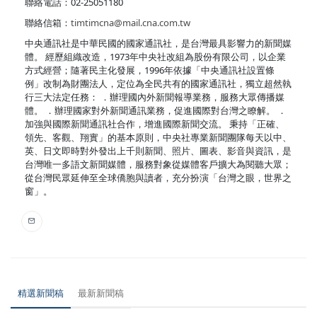
聯絡電話：02-25051180
聯絡信箱：
timtimcna@mail.cna.com.tw
中央通訊社是中華民國的國家通訊社，是台灣最具影響力的新聞媒
體。 經歷組織改造，1973年中央社改組為股份有限公司，以企業
方式經營；隨著民主化發展，1996年依據「中央通訊社設置條
例」改制為財團法人，定位為全民共有的國家通訊社，獨立超然執
行三大法定任務： ．辦理國內外新聞報導業務，服務大眾傳播媒
體。 ．辦理國家對外新聞通訊業務，促進國際對台灣之瞭解。 ．
加強與國際新聞通訊社合作，增進國際新聞交流。 秉持「正確、
領先、客觀、翔實」的基本原則，中央社專業新聞團隊每天以中、
英、日文即時對外發出上千則新聞、照片、圖表、影音與資訊，是
台灣唯一多語文新聞媒體，服務對象從媒體客戶擴大為閱聽大眾；
從台灣民眾延伸至全球僑胞與讀者，充分扮演「台灣之眼，世界之
窗」。
精選新聞稿
最新新聞稿