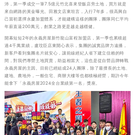
沛，第一季成交一筆7.5億元竹北喜來登飯店旁土地，買方就是
來自網路的黃金曝光。田雅文店東坦言，入行7年多，很高興自
己當初選擇永慶加盟體系，才能建構這樣的團隊，團隊同仁平均
年薪直逼200萬元，創業之路更是越走越穩健。
開幕短短2年的永義房屋新竹龍山富程加盟店，第一季也累積超
過4千萬業績，盧玟臣店東開心表示，集團的誠實品牌力遠播，
新客戶看到集團名片就安心，讓前線經紀人省下建立信賴的時
間，對我們專營土地買賣，助益相當大，這也是從自營品牌轉戰
永義房屋的主因。目前已經組成24人團隊，除了最擅長的土地、
建地、農地外，一般住宅、商辦大樓等也都積極經營，期許今年
能拿下「永義房屋2024全台業績第一名」獎座。