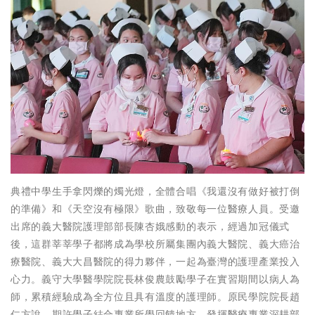
典禮中學生手拿閃爍的燭光燈，全體合唱《我還沒有做好被打倒
的準備》和《天空沒有極限》歌曲，致敬每一位醫療人員。受邀
出席的義大醫院護理部部長陳杏娥感動的表示，經過加冠儀式
後，這群莘莘學子都將成為學校所屬集團內義大醫院、義大癌治
療醫院、義大大昌醫院的得力夥伴，一起為臺灣的護理產業投入
心力。義守大學醫學院院長林俊農鼓勵學子在實習期間以病人為
師，累積經驗成為全方位且具有溫度的護理師。原民學院院長趙
仁方說，期許學子結合專業所學回饋地方，發揮醫療專業深耕部