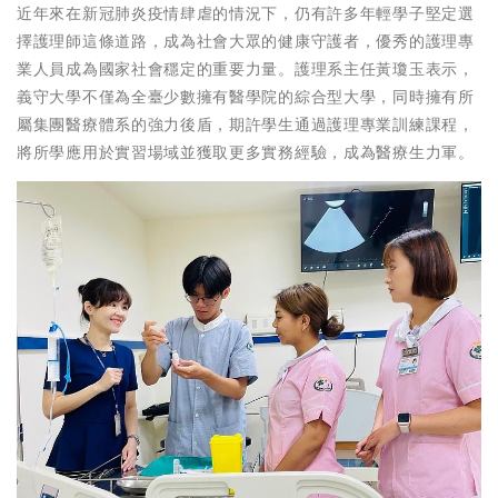
近年來在新冠肺炎疫情肆虐的情況下，仍有許多年輕學子堅定選
擇護理師這條道路，成為社會大眾的健康守護者，優秀的護理專
業人員成為國家社會穩定的重要力量。護理系主任黃瓊玉表示，
義守大學不僅為全臺少數擁有醫學院的綜合型大學，同時擁有所
屬集團醫療體系的強力後盾，期許學生通過護理專業訓練課程，
將所學應用於實習場域並獲取更多實務經驗，成為醫療生力軍。