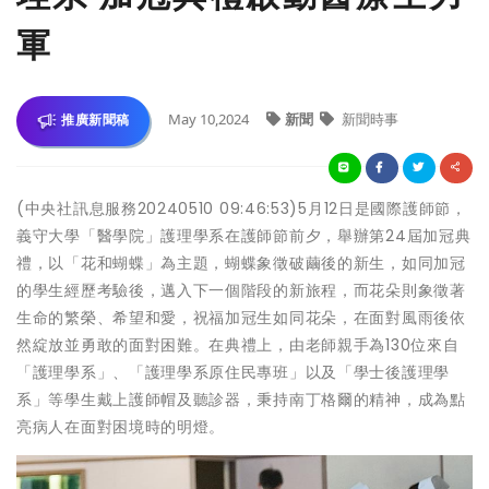
軍
May 10,2024
新聞
新聞時事
推廣新聞稿
(中央社訊息服務20240510 09:46:53)5月12日是國際護師節，
義守大學「醫學院」護理學系在護師節前夕，舉辦第24屆加冠典
禮，以「花和蝴蝶」為主題，蝴蝶象徵破繭後的新生，如同加冠
的學生經歷考驗後，邁入下一個階段的新旅程，而花朵則象徵著
生命的繁榮、希望和愛，祝福加冠生如同花朵，在面對風雨後依
然綻放並勇敢的面對困難。在典禮上，由老師親手為130位來自
「護理學系」、「護理學系原住民專班」以及「學士後護理學
系」等學生戴上護師帽及聽診器，秉持南丁格爾的精神，成為點
亮病人在面對困境時的明燈。