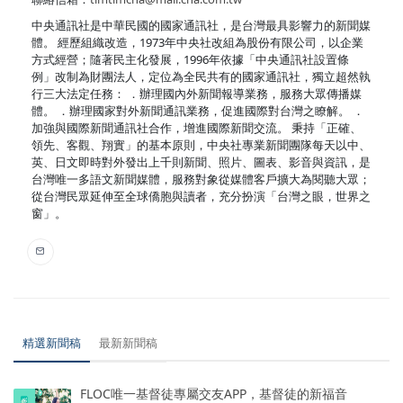
中央通訊社是中華民國的國家通訊社，是台灣最具影響力的新聞媒
體。 經歷組織改造，1973年中央社改組為股份有限公司，以企業
方式經營；隨著民主化發展，1996年依據「中央通訊社設置條
例」改制為財團法人，定位為全民共有的國家通訊社，獨立超然執
行三大法定任務： ．辦理國內外新聞報導業務，服務大眾傳播媒
體。 ．辦理國家對外新聞通訊業務，促進國際對台灣之瞭解。 ．
加強與國際新聞通訊社合作，增進國際新聞交流。 秉持「正確、
領先、客觀、翔實」的基本原則，中央社專業新聞團隊每天以中、
英、日文即時對外發出上千則新聞、照片、圖表、影音與資訊，是
台灣唯一多語文新聞媒體，服務對象從媒體客戶擴大為閱聽大眾；
從台灣民眾延伸至全球僑胞與讀者，充分扮演「台灣之眼，世界之
窗」。
精選新聞稿
最新新聞稿
FLOC唯一基督徒專屬交友APP，基督徒的新福音