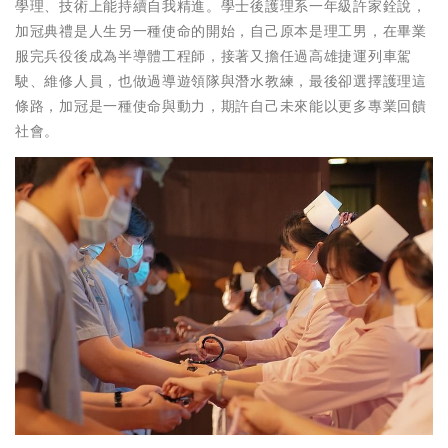
學理、技術上能持續自我精進。學士後護理系一年級許家銓說，
加冠典禮是人生另一種使命的開始，自己原本是理工男，在畢業
服完兵役後成為半導體工程師，接著又擔任過高雄捷運列車駕
駛、維修人員，也做過導遊領隊與潛水教練，最後卻選擇護理這
條路，加冠是一種使命與動力，期許自己未來能以更多專業回饋
社會。