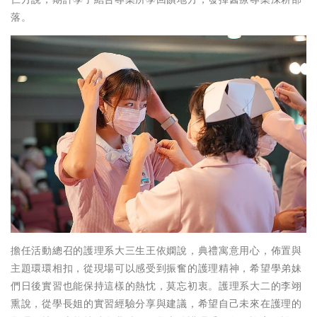
落。
擔任活動總召的護理系大三生王依嫻說，典禮寓意用心，佈置與
主題環環相扣，從現場可以感受到振奮的護理精神，希望學弟妹
們日後實習也能保持這樣的熱忱，莫忘初衷。護理系大二的李翊
熏說，從學長姐的實習經驗分享與建議，希望自己未來在護理的