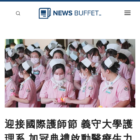
回到首頁
新聞稿分類
登入
刊登
迎接國際護師節 義守大學護
理系 加冠典禮啟動醫療生力