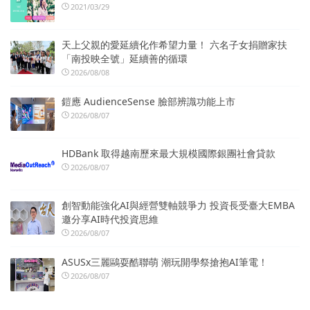
2021/03/29
天上父親的愛延續化作希望力量！ 六名子女捐贈家扶
「南投映全號」延續善的循環
2026/08/08
鎧應 AudienceSense 臉部辨識功能上市
2026/08/07
HDBank 取得越南歷來最大規模國際銀團社會貸款
2026/08/07
創智動能強化AI與經營雙軸競爭力 投資長受臺大EMBA
邀分享AI時代投資思維
2026/08/07
ASUSx三麗鷗耍酷聯萌 潮玩開學祭搶抱AI筆電！
2026/08/07