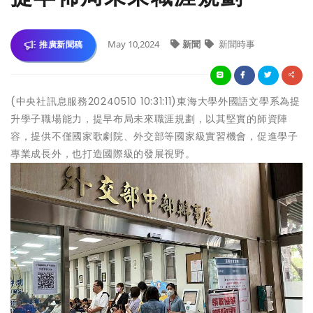
May 10,2024
新聞
新聞時事
推廣新聞稿
(中央社訊息服務20240510 10:31:11)東海大學外國語文學系為提
升學子職場能力，提早布局未來職涯規劃，以其堅實的師資陣
容，提供不僅國家歌劇院、外交部等國家級實習機會，促進學子
專業成長外，也打造國際級的發展視野。