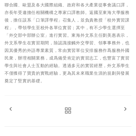
聯合國、歐盟及各大國際組織、政府和各大產業從事會議口譯，
亦長年受邀擔任相關機構之專家口譯教師。返國至東海大學服務
後，擔任該系「口筆譯學程」召集人，並負責教授「校外實習課
程」，帶領學生至校外各單位實習；其中，有不少學生選擇至
「外交部中部辦公室」進行實習。東海外文系主任劉美惠表示，
外文系學生在實習期間，除認識接觸外交學習、領事事務外，也
因其優秀的外語專業素質，常由實習單位安排服務作爲服務外國
民衆，辦理相關業務，成爲備受肯定的實習志工，也豐富了實習
學生與社會人士互動的經驗。透過多元的實習經歷，外文系學生
不僅獲得了寶貴的實戰經驗，更為其未來職業生涯的規劃與發展
奠定了堅實的基礎。