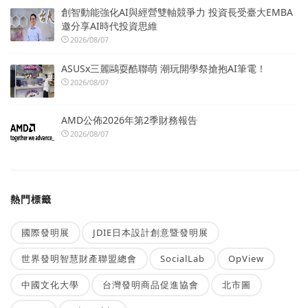
創智動能強化AI與經營雙軸競爭力 投資長受臺大EMBA
邀分享AI時代投資思維
2026/08/07
ASUSx三麗鷗耍酷聯萌 潮玩開學祭搶抱AI筆電！
2026/08/07
AMD公佈2026年第2季財務報告
2026/08/07
熱門標籤
國際發明展
JDIE日本設計創意暨發明展
世界發明智慧財產聯盟總會
SocialLab
OpView
中國文化大學
台灣發明商品促進協會
北市圖