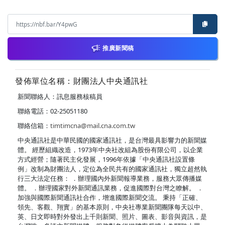
推廣新聞稿
發佈單位名稱：財團法人中央通訊社
新聞聯絡人：訊息服務核稿員
聯絡電話：02-25051180
聯絡信箱：
timtimcna@mail.cna.com.tw
中央通訊社是中華民國的國家通訊社，是台灣最具影響力的新聞媒
體。 經歷組織改造，1973年中央社改組為股份有限公司，以企業
方式經營；隨著民主化發展，1996年依據「中央通訊社設置條
例」改制為財團法人，定位為全民共有的國家通訊社，獨立超然執
行三大法定任務： ．辦理國內外新聞報導業務，服務大眾傳播媒
體。 ．辦理國家對外新聞通訊業務，促進國際對台灣之瞭解。 ．
加強與國際新聞通訊社合作，增進國際新聞交流。 秉持「正確、
領先、客觀、翔實」的基本原則，中央社專業新聞團隊每天以中、
英、日文即時對外發出上千則新聞、照片、圖表、影音與資訊，是