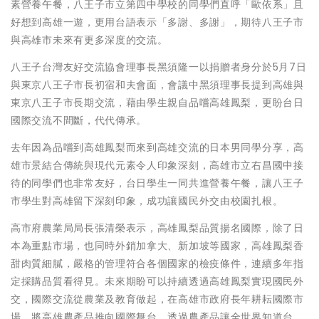
素營養午餐，八王子市立第四中學校的同學們直呼「歐依系」且
好想到高雄一遊，更用台語表示「多謝、多謝」，期待八王子市
與高雄市未來有更多深度的交流。
八王子台灣友好交流協會理事長黑須隆一以捐贈者身分於5月7日
與東京八王子市長初宿和夫會面，會議中黑須理事長提到高雄與
東京八王子市長期交流，藉由學生親自品嚐高雄鳳梨，更盼台日
國際交流不間斷，代代傳承。
去年因為品嚐到高雄鳳梨而來到高雄交流的日本男同學分享，高
雄市景結合傳統與現代元素令人印象深刻，高雄市立右昌國中接
待的同學們也非常友好，台日學生一同共進營養午餐，讓八王子
市學生對高雄留下深刻印象，成功讓國民外交由校園扎根。
高市府農業局局長張清榮表示，高雄鳳梨品質揚名國際，除了日
本為重點市場，也同時外銷加拿大、新加坡等國家，高雄鳳梨香
甜肉質細膩，嚴格的管理符合各個國家的檢疫條件，連續多年指
定採購品質看得見。未來期盼可以持續透過高雄鳳梨實現國民外
交，國際交流從農業及教育做起，在高雄市政府長年耕耘國際市
場，將高雄農產品推向國際舞台，透過農產品讓全世界知道台