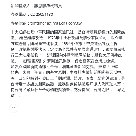
新聞聯絡人：訊息服務核稿員
聯絡電話：02-25051180
聯絡信箱：
timtimcna@mail.cna.com.tw
中央通訊社是中華民國的國家通訊社，是台灣最具影響力的新聞媒
體。 經歷組織改造，1973年中央社改組為股份有限公司，以企業
方式經營；隨著民主化發展，1996年依據「中央通訊社設置條
例」改制為財團法人，定位為全民共有的國家通訊社，獨立超然執
行三大法定任務： ．辦理國內外新聞報導業務，服務大眾傳播媒
體。 ．辦理國家對外新聞通訊業務，促進國際對台灣之瞭解。 ．
加強與國際新聞通訊社合作，增進國際新聞交流。 秉持「正確、
領先、客觀、翔實」的基本原則，中央社專業新聞團隊每天以中、
英、日文即時對外發出上千則新聞、照片、圖表、影音與資訊，是
台灣唯一多語文新聞媒體，服務對象從媒體客戶擴大為閱聽大眾；
從台灣民眾延伸至全球僑胞與讀者，充分扮演「台灣之眼，世界之
窗」。