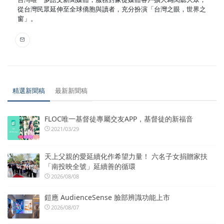
從台灣民眾延伸至全球僑胞與讀者，充分扮演「台灣之眼，世界之
窗」。
精選新聞稿
最新新聞稿
FLOC唯一基督徒專屬交友APP，基督徒的新福音
2021/03/29
天上父親的愛延續化作希望力量！ 六名子女捐贈家扶
「南投映全號」延續善的循環
2026/08/08
鎧應 AudienceSense 臉部辨識功能上市
2026/08/07