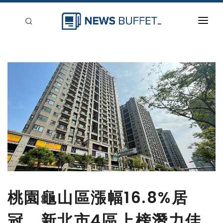
回到首頁
新聞稿分類
登入
刊登
桃園龜山區漲幅16.8%居
冠 新北市4區上榜潛力佳