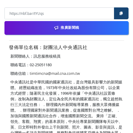
推廣新聞稿
發佈單位名稱：財團法人中央通訊社
新聞聯絡人：訊息服務核稿員
聯絡電話：02-25051180
聯絡信箱：
timtimcna@mail.cna.com.tw
中央通訊社是中華民國的國家通訊社，是台灣最具影響力的新聞媒
體。 經歷組織改造，1973年中央社改組為股份有限公司，以企業
方式經營；隨著民主化發展，1996年依據「中央通訊社設置條
例」改制為財團法人，定位為全民共有的國家通訊社，獨立超然執
行三大法定任務： ．辦理國內外新聞報導業務，服務大眾傳播媒
體。 ．辦理國家對外新聞通訊業務，促進國際對台灣之瞭解。 ．
加強與國際新聞通訊社合作，增進國際新聞交流。 秉持「正確、
領先、客觀、翔實」的基本原則，中央社專業新聞團隊每天以中、
英、日文即時對外發出上千則新聞、照片、圖表、影音與資訊，是
台灣唯一多語文新聞媒體，服務對象從媒體客戶擴大為閱聽大眾；