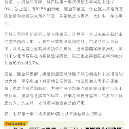
首購、小資族的青睞。林口區第一季房價較去年同期上漲12.
0%，汐止區則有10.5%的漲幅。陳金萍補充，汐止區未來還有基
隆捷運與捷運汐東段的開發，為當地房市再添一大利多，後市可
期。
至於三重區和新莊區，陳金萍表示，這兩區一直以來都是新北市
的交易熱區，加上近幾年來重劃區陸續開發，市場挹注大量新
屋，以及副都心規劃與各項公共建設、捷運聯開案陸續推動，吸
引不少北市客與在地客群進場購屋，讓三重區與新莊區年漲幅分
別達10.0%與9.7%。
最後，陳金萍提醒，挑選購屋區域時除了關心價格和未來增值能
力之外，更要多加了解當地發展願景、情況與個人需求是否相
符，也要注意通勤時間、方便性等問題是否會影響日常生活及工
作往返。建議有意購屋的民眾，仔細考量自身需求，並多加了解
想要入手的區域，才能購得適合自己的好宅。
表、七都第一季平均單價50萬元以下漲幅最大行政區