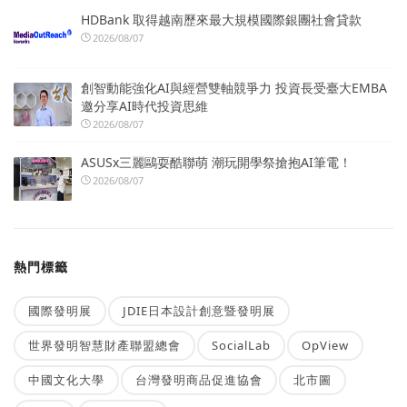
HDBank 取得越南歷來最大規模國際銀團社會貸款
2026/08/07
創智動能強化AI與經營雙軸競爭力 投資長受臺大EMBA
邀分享AI時代投資思維
2026/08/07
ASUSx三麗鷗耍酷聯萌 潮玩開學祭搶抱AI筆電！
2026/08/07
熱門標籤
國際發明展
JDIE日本設計創意暨發明展
世界發明智慧財產聯盟總會
SocialLab
OpView
中國文化大學
台灣發明商品促進協會
北市圖