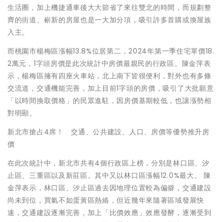
生活圈，加上機捷通車後大大節省了來往雙北的時間，而規劃整
齊的街道、嶄新的房屋也是一大加分項，吸引許多首購或換屋族
入主。
而桃園市楊梅區漲幅13.8%位居第二，2024年第一季住宅單價18.
2萬元，1字頭房價是此次統計中房價最親民的行政區。陳金萍表
示，楊梅區擁有四座火車站，北上南下皆很便利，對外也有多條
交流道，交通機能完善，加上目前1字頭的房價，吸引了大批願意
「以時間換取價格」的民眾進駐，因房價基期較低，也讓漲勢相
對明顯。
新北市搶占4席！ 交通、公共建設、人口、房價等優勢推升房
價
在此次統計中，新北市共有4個行政區上榜，分別是林口區、汐
止區、三重區以及新莊區。其中又以林口區漲幅12.0%最大。 陳
金萍表示，林口區、汐止區過去因地理位置較為偏僻，交通建設
尚未到位，買氣不如蛋黃區熱絡，但近幾年來隨著區域發展快
速，交通建設逐漸完善，加上「比價效應」效應發酵，逐漸受到