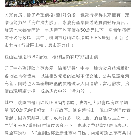
民眾買房，除了希望價格相對好負擔，也期待購得未來擁有一定
增值能力的「房市潛力股」。永慶房產集團透過實價登錄資訊，
篩選七大都會區近一年房屋平均單價在50萬元以下，房價年漲幅
前十名行政區。其中，桃園市龜山區以漲幅16.8%居冠，而新北
市共有4行政區上榜，房市潛力佳！
龜山區強漲16.8%居冠 楊梅區仍有1字頭甜甜價
研展中心副理陳金萍表示，隨著近幾年中央、地方政府積極推動
各地區均衡發展，以往相對偏遠的區域不僅交通、公共建設逐漸
完善，同時也因為基期較低的價格磁吸人口進駐，當地需求、房
價出現明顯走揚，成為房市中的「潛力股」。
其中，桃園市龜山區以16.8%的漲幅，成為七大都會區房屋平均
單價50萬元內漲幅第一的行政區。陳金萍指出，龜山區地理位置
優越，因為緊鄰新北市，成為許多「脫北族」的首選地區之一，
而近年來A7重劃區討論度居高不下，也成功帶動當地房市表現。
陳金萍說明，A7重劃區鄰近新北市林口區，兩邊可說是享有共同