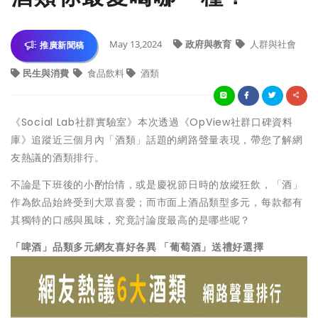
May 13,2024
政府與教育
人群與社會
推廣新聞稿
民生與消費
食品飲料
酒類
《Social Lab社群實驗室》本次透過《OpView社群口碑資料
庫》追蹤近三個月內「酒類」話題的網路聲量表現，帶您了解網
友熱議的酒類排行。
不論是下班後的小酌怡情，或是慶祝節日時的放縱狂飲，「酒」
作為飲品始終受到大眾喜愛；而市面上酒品類型多元，每款都有
其獨特的口感與風味，究竟討論度最高的是哪些呢？
「啤酒」品類多元網友喜好各異 「葡萄酒」送禮好選擇