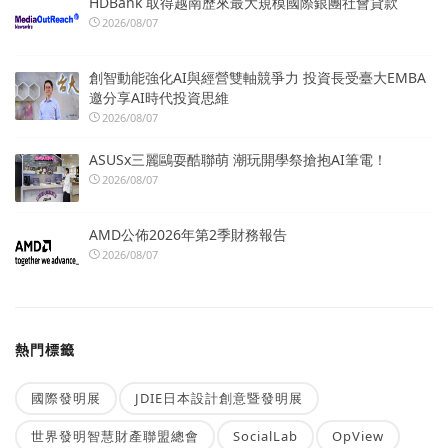
HDBank 取得越南歷來最大規模國際銀團社會貸款
2026/08/07
創智動能強化AI與經營雙軸競爭力 投資長受臺大EMBA
邀分享AI時代投資思維
2026/08/07
ASUSx三麗鷗耍酷聯萌 潮玩開學祭搶抱AI筆電！
2026/08/07
AMD公佈2026年第2季財務報告
2026/08/07
熱門標籤
國際發明展
JDIE日本設計創意暨發明展
世界發明智慧財產聯盟總會
SocialLab
OpView