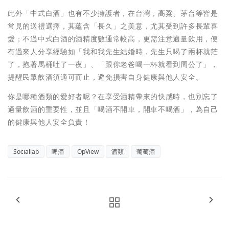
此外「中式白酒」也有不少擁護者，在台灣，高粱、茅台等皆是
常見的送禮選擇，其蘊含「長久」之美意，尤其受到許多長輩喜
愛；不過中式白酒的酒精度數通常較高，更需注意適量飲用，便
有過來人分享經驗如「我和我先生結婚時，先生只喝了兩杯就茫
了，抱著馬桶吐了一夜」、「跟你老爸喝一杯就看到周公了」，
提醒民眾飲酒須適可而止，避免損害自身健康與他人安全。
你是哪種酒類的愛好者呢？在享受酒精帶來的快感時，也別忘了
適量飲酒的重要性，並且「喝酒不開車，開車不喝酒」，為自己
的健康與他人安全負責！
Sociallab
啤酒
OpView
酒類
葡萄酒