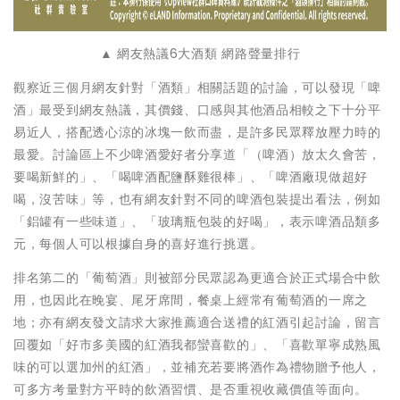
▲ 網友熱議6大酒類 網路聲量排行
觀察近三個月網友針對「酒類」相關話題的討論，可以發現「啤
酒」最受到網友熱議，其價錢、口感與其他酒品相較之下十分平
易近人，搭配透心涼的冰塊一飲而盡，是許多民眾釋放壓力時的
最愛。討論區上不少啤酒愛好者分享道「（啤酒）放太久會苦，
要喝新鮮的」、「喝啤酒配鹽酥雞很棒」、「啤酒廠現做超好
喝，沒苦味」等，也有網友針對不同的啤酒包裝提出看法，例如
「鋁罐有一些味道」、「玻璃瓶包裝的好喝」，表示啤酒品類多
元，每個人可以根據自身的喜好進行挑選。
排名第二的「葡萄酒」則被部分民眾認為更適合於正式場合中飲
用，也因此在晚宴、尾牙席間，餐桌上經常有葡萄酒的一席之
地；亦有網友發文請求大家推薦適合送禮的紅酒引起討論，留言
回覆如「好市多美國的紅酒我都蠻喜歡的」、「喜歡單寧成熟風
味的可以選加州的紅酒」，並補充若要將酒作為禮物贈予他人，
可多方考量對方平時的飲酒習慣、是否重視收藏價值等面向。