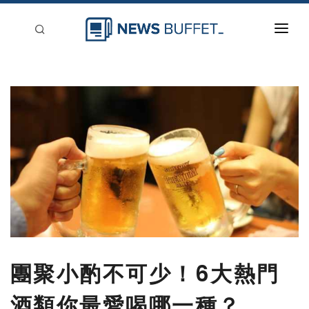
回到首頁
新聞稿分類
登入
刊登
團聚小酌不可少！6大熱門
酒類你最愛喝哪一種？