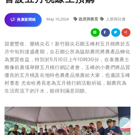
May 10,2024
政府與教育
人群與社會
推廣新聞稿
甜蜜豐收、樂桃尖石！新竹縣尖石鄉玉峰村五月桃將於五
月中旬到達盛產期，尖石鄉公所為協助農民將農產品轉化
為實質收益，特別於5月10日上午10時30分，在泰雅勇士
雕像前廣場舉辦五月桃行銷記者會，玉峰的小農們將品質
優良的五月桃及在地特色農產品推廣給大家，也邀請玉峰
村耆老 尤命哈勇長老為五月桃行銷活動祈福，願農民為
生活而流下的汗水，能得到滿意回饋。