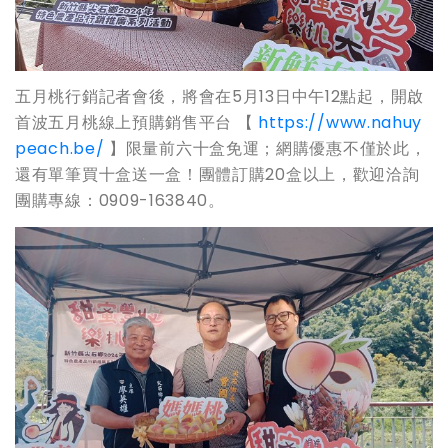
五月桃行銷記者會後，將會在5月13日中午12點起，開啟
首波五月桃線上預購銷售平台 【
https://www.nahuy
peach.be/
】限量前六十盒免運；網購優惠不僅於此，
還有單筆買十盒送一盒！團體訂購20盒以上，歡迎洽詢
團購專線：0909-163840。