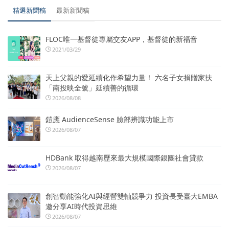
精選新聞稿
最新新聞稿
FLOC唯一基督徒專屬交友APP，基督徒的新福音
2021/03/29
天上父親的愛延續化作希望力量！ 六名子女捐贈家扶
「南投映全號」延續善的循環
2026/08/08
鎧應 AudienceSense 臉部辨識功能上市
2026/08/07
HDBank 取得越南歷來最大規模國際銀團社會貸款
2026/08/07
創智動能強化AI與經營雙軸競爭力 投資長受臺大EMBA
邀分享AI時代投資思維
2026/08/07