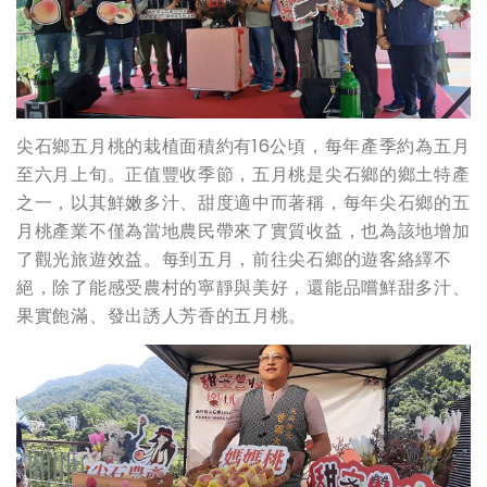
尖石鄉五月桃的栽植面積約有16公頃，每年產季約為五月
至六月上旬。正值豐收季節，五月桃是尖石鄉的鄉土特產
之一，以其鮮嫩多汁、甜度適中而著稱，每年尖石鄉的五
月桃產業不僅為當地農民帶來了實質收益，也為該地增加
了觀光旅遊效益。每到五月，前往尖石鄉的遊客絡繹不
絕，除了能感受農村的寧靜與美好，還能品嚐鮮甜多汁、
果實飽滿、發出誘人芳香的五月桃。