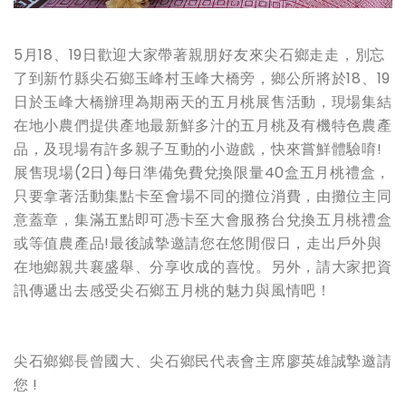
5月18、19日歡迎大家帶著親朋好友來尖石鄉走走，別忘
了到新竹縣尖石鄉玉峰村玉峰大橋旁，鄉公所將於18、19
日於玉峰大橋辦理為期兩天的五月桃展售活動，現場集結
在地小農們提供產地最新鮮多汁的五月桃及有機特色農產
品，及現場有許多親子互動的小遊戲，快來嘗鮮體驗唷!
展售現場(2日)每日準備免費兌換限量40盒五月桃禮盒，
只要拿著活動集點卡至會場不同的攤位消費，由攤位主同
意蓋章，集滿五點即可憑卡至大會服務台兌換五月桃禮盒
或等值農產品!最後誠摯邀請您在悠閒假日，走出戶外與
在地鄉親共襄盛舉、分享收成的喜悅。另外，請大家把資
訊傳遞出去感受尖石鄉五月桃的魅力與風情吧！
尖石鄉鄉長曾國大、尖石鄉民代表會主席廖英雄誠摯邀請
您 !