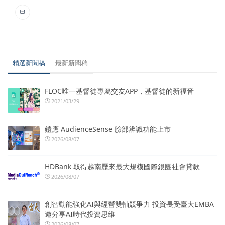
精選新聞稿
最新新聞稿
FLOC唯一基督徒專屬交友APP，基督徒的新福音
2021/03/29
鎧應 AudienceSense 臉部辨識功能上市
2026/08/07
HDBank 取得越南歷來最大規模國際銀團社會貸款
2026/08/07
創智動能強化AI與經營雙軸競爭力 投資長受臺大EMBA
邀分享AI時代投資思維
2026/08/07