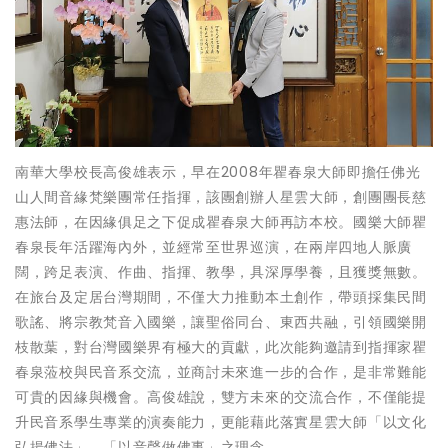
南華大學校長高俊雄表示，早在2008年瞿春泉大師即擔任佛光
山人間音緣梵樂團常任指揮，該團創辦人星雲大師，創團團長慈
惠法師，在因緣俱足之下促成瞿春泉大師再訪本校。國樂大師瞿
春泉長年活躍海內外，並經常至世界巡演，在兩岸四地人脈廣
闊，跨足表演、作曲、指揮、教學，具深厚學養，且獲獎無數。
在旅台及定居台灣期間，不僅大力推動本土創作，帶頭採集民間
歌謠、將宗教梵音入國樂，讓聖俗同台、東西共融，引領國樂開
枝散葉，對台灣國樂界有極大的貢獻，此次能夠邀請到指揮家瞿
春泉蒞校與民音系交流，並商討未來進一步的合作，是非常難能
可貴的因緣與機會。高俊雄說，雙方未來的交流合作，不僅能提
升民音系學生專業的演奏能力，更能藉此落實星雲大師「以文化
弘揚佛法」、「以音聲做佛事」之理念。