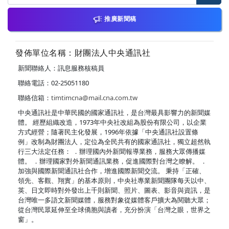
推廣新聞稿
發佈單位名稱：財團法人中央通訊社
新聞聯絡人：訊息服務核稿員
聯絡電話：02-25051180
聯絡信箱：
timtimcna@mail.cna.com.tw
中央通訊社是中華民國的國家通訊社，是台灣最具影響力的新聞媒
體。 經歷組織改造，1973年中央社改組為股份有限公司，以企業
方式經營；隨著民主化發展，1996年依據「中央通訊社設置條
例」改制為財團法人，定位為全民共有的國家通訊社，獨立超然執
行三大法定任務： ．辦理國內外新聞報導業務，服務大眾傳播媒
體。 ．辦理國家對外新聞通訊業務，促進國際對台灣之瞭解。 ．
加強與國際新聞通訊社合作，增進國際新聞交流。 秉持「正確、
領先、客觀、翔實」的基本原則，中央社專業新聞團隊每天以中、
英、日文即時對外發出上千則新聞、照片、圖表、影音與資訊，是
台灣唯一多語文新聞媒體，服務對象從媒體客戶擴大為閱聽大眾；
從台灣民眾延伸至全球僑胞與讀者，充分扮演「台灣之眼，世界之
窗」。