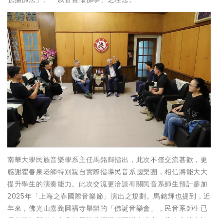
南華大學民族音樂學系主任馬銘輝指出，此次不僅交流甚歡，更
感謝瞿春泉老師特別親自實際指導民音系國樂團，相信將能大大
提升學生的演奏能力。此次交流更洽談有關民音系師生預計參加
2025年「上海之春國際音樂節」演出之規劃。馬銘輝也提到，近
年來，佛光山嘉義圓福寺舉辦的「佛誕音樂會」，民音系師生已