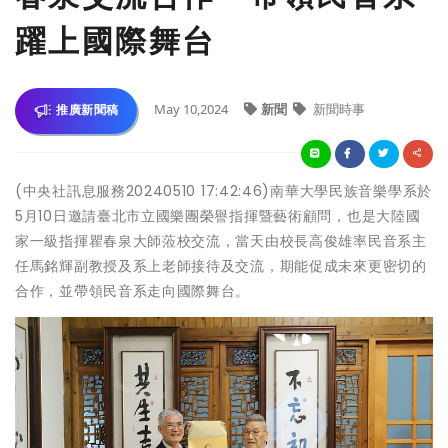
躍上國際舞台
May 10,2024
新聞
新聞時事
推廣新聞稿
(中央社訊息服務20240510 17:42:46)南華大學民族音樂學系於
5月10日邀請臺北市立國樂團榮譽指揮暨藝術顧問，也是大陸國
家一級指揮瞿春泉大師蒞校交流，當天由校長高俊雄率民音系主
任馬銘輝副教授及系上老師接待及交流，期能促成未來更密切的
合作，並帶領民音系走向國際舞台。