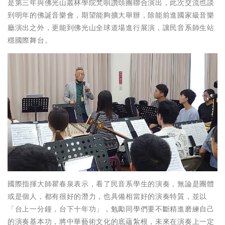
是第三年與佛光山叢林學院梵唄讚頌團聯合演出，此次交流也談
到明年的佛誕音樂會，期望能夠擴大舉辦，除能前進國家級音樂
廳演出之外，更能到佛光山全球道場進行展演，讓民音系師生站
穩國際舞台。
國際指揮大師瞿春泉表示，看了民音系學生的演奏，無論是團體
或是個人，都有很好的潛力，也具備相當好的演奏特質，並以
「台上一分鐘，台下十年功」，勉勵同學們要不斷精進磨練自己
的演奏基本功，將中華藝術文化的底蘊紮根，未來在演奏上一定