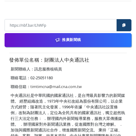
推廣新聞稿
發佈單位名稱：財團法人中央通訊社
新聞聯絡人：訊息服務核稿員
聯絡電話：02-25051180
聯絡信箱：
timtimcna@mail.cna.com.tw
中央通訊社是中華民國的國家通訊社，是台灣最具影響力的新聞媒
體。 經歷組織改造，1973年中央社改組為股份有限公司，以企業
方式經營；隨著民主化發展，1996年依據「中央通訊社設置條
例」改制為財團法人，定位為全民共有的國家通訊社，獨立超然執
行三大法定任務： ．辦理國內外新聞報導業務，服務大眾傳播媒
體。 ．辦理國家對外新聞通訊業務，促進國際對台灣之瞭解。 ．
加強與國際新聞通訊社合作，增進國際新聞交流。 秉持「正確、
領先、客觀、翔實」的基本原則，中央社專業新聞團隊每天以中、