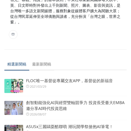
英、日文即時對外發出上千則新聞、照片、圖表、影音與資訊，是
台灣唯一多語文新聞媒體，服務對象從媒體客戶擴大為閱聽大眾；
從台灣民眾延伸至全球僑胞與讀者，充分扮演「台灣之眼，世界之
窗」。
精選新聞稿
最新新聞稿
FLOC唯一基督徒專屬交友APP，基督徒的新福音
2021/03/29
創智動能強化AI與經營雙軸競爭力 投資長受臺大EMBA
邀分享AI時代投資思維
2026/08/07
ASUSx三麗鷗耍酷聯萌 潮玩開學祭搶抱AI筆電！