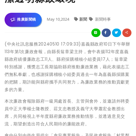
May 10,2024
新聞
新聞時事
推廣新聞稿
(中央社訊息服務20240510 17:09:33)嘉義縣政府10日下午舉辦
113年第1次廉政會報，由縣長翁章梁主持，會中表揚112年度嘉義
縣政府績優廉政志工11人、縣府採購稽核小組委員17人；翁章梁
特別感謝，獲獎志工長期協助縣府推動廉政業務，藉此表揚志工
們無私奉獻，也感謝採購稽核小組委員過去一年為嘉義縣採購案
的把關，期許能與縣府攜手共同努力，為廉政業務的推動貢獻更
多的力量。
本次廉政會報除縣府一級局處首長、主管與會外，並邀請外聘委
員中正大學楊士隆教授、莊文忠教授及義守大學蕭宏金教授出
席，共同檢視上半年度縣府廉政業務推動情形，並透過意見交
流，期望創造出符合人民期待的廉能政府。
會中分別由衛生局提出「食安專案報告」及民政處報告「村里鄰