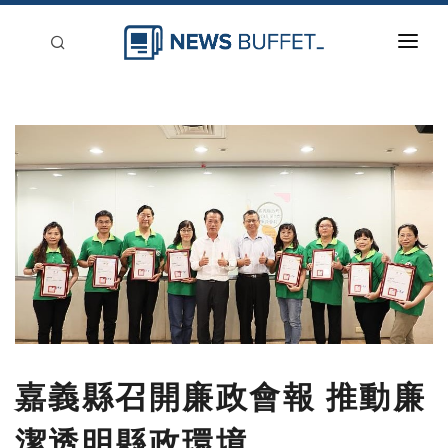
回到首頁
新聞稿分類
登入
刊登
嘉義縣召開廉政會報 推動廉
潔透明縣政環境