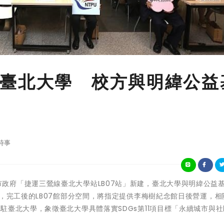
臺北大學 校方與明緯公益
時事
為配合新北市政府「捷運三鶯線臺北大學站LB07站」新建，臺北大學與明緯公益
館，完工後的LB07館部分空間，將指定提供李梅樹紀念館日後營運，相
駐臺北大學，象徵臺北大學具體落實SDGs第11項目標「永續城市與