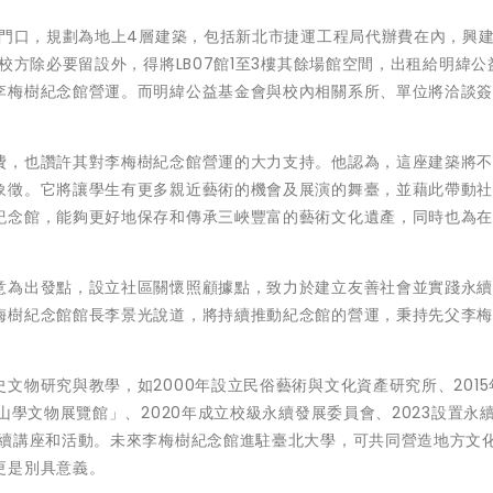
校門口，規劃為地上4層建築，包括新北市捷運工程局代辦費在內，興
校方除必要留設外，得將LB07館1至3樓其餘場館空間，出租給明緯公
李梅樹紀念館營運。而明緯公益基金會與校內相關系所、單位將洽談
費，也讚許其對李梅樹紀念館營運的大力支持。他認為，這座建築將
象徵。它將讓學生有更多親近藝術的機會及展演的舞臺，並藉此帶動
紀念館，能夠更好地保存和傳承三峽豐富的藝術文化遺產，同時也為
意為出發點，設立社區關懷照顧據點，致力於建立友善社會並實踐永
梅樹紀念館館長李景光說道，將持續推動紀念館的營運，秉持先父李
文物研究與教學，如2000年設立民俗藝術與文化資產研究所、2015
山學文物展覽館」、2020年成立校級永續發展委員會、2023設置永
永續講座和活動。未來李梅樹紀念館進駐臺北大學，可共同營造地方文
更是別具意義。