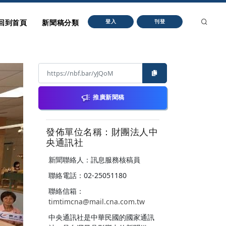
回到首頁
新聞稿分類
登入
刊登
推廣新聞稿
發佈單位名稱：財團法人中
央通訊社
新聞聯絡人：訊息服務核稿員
聯絡電話：02-25051180
聯絡信箱：
timtimcna@mail.cna.com.tw
中央通訊社是中華民國的國家通訊