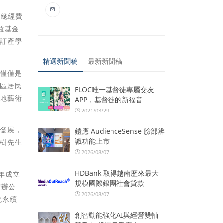
建總經費
益基金
簽訂產學
精選新聞稿
最新新聞稿
不僅僅是
社區居民
FLOC唯一基督徒專屬交友
在地藝術
APP，基督徒的新福音
2021/03/29
續發展，
鎧應 AudienceSense 臉部辨
識功能上市
梅樹先生
2026/08/07
HDBank 取得越南歷來最大
年成立
規模國際銀團社會貸款
續辦公
2026/08/07
化永續
創智動能強化AI與經營雙軸