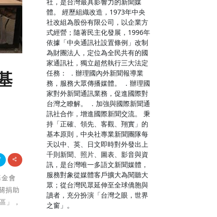
社，是台灣最具影響力的新聞媒
體。 經歷組織改造，1973年中央
社改組為股份有限公司，以企業方
式經營；隨著民主化發展，1996年
依據「中央通訊社設置條例」改制
為財團法人，定位為全民共有的國
家通訊社，獨立超然執行三大法定
任務： ．辦理國內外新聞報導業
基
務，服務大眾傳播媒體。 ．辦理國
家對外新聞通訊業務，促進國際對
台灣之瞭解。 ．加強與國際新聞通
訊社合作，增進國際新聞交流。 秉
持「正確、領先、客觀、翔實」的
基本原則，中央社專業新聞團隊每
天以中、英、日文即時對外發出上
千則新聞、照片、圖表、影音與資
訊，是台灣唯一多語文新聞媒體，
服務對象從媒體客戶擴大為閱聽大
基金會
眾；從台灣民眾延伸至全球僑胞與
關捐助
讀者，充分扮演「台灣之眼，世界
社區」，
之窗」。