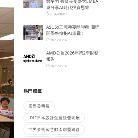
競爭力 投資長受臺大EMBA
邀分享AI時代投資思維
2026/08/07
ASUSx三麗鷗耍酷聯萌 潮玩
開學祭搶抱AI筆電！
2026/08/07
AMD公佈2026年第2季財務
報告
2026/08/07
熱門標籤
國際發明展
JDIE日本設計創意暨發明展
世界發明智慧財產聯盟總會