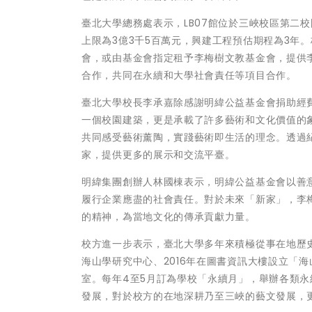
臺北大學總務處表示，LB07館位於三峽校區第二
上限為3億3千5百萬元，興建工程預估期程為3年。
會，或由基金會指定租予李梅樹文教基金會，提供
合作，共同在永續和大學社會責任等項目合作。
臺北大學校長李承嘉除感謝明緯公益基金會捐助經
一個校園建築，更是承載了許多藝術和文化價值的
共同感受藝術薰陶，實踐藝術即生活的理念。透過
家，提供更多的展示和交流平臺。
明緯集團創辦人林國棟表示，明緯公益基金會以善
履行企業應盡的社會責任。對於未來「新家」，李
的精神，為當地文化的傳承貢獻力量。
校方進一步表示，臺北大學多年來積極從事在地歷史
海山學研究中心、2016年在圖書資訊大樓設立「海
室。每年4至5月訂為學校「永續月」，舉辦各類
發展，對於校方的在地深耕乃至三峽的藝文發展，