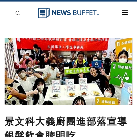
回到首頁
新聞稿分類
登入
刊登
景文科大義廚團進部落宣導
銀髮飲食聰明吃