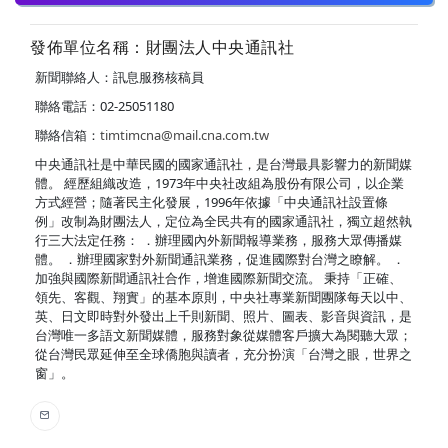
發佈單位名稱：財團法人中央通訊社
新聞聯絡人：訊息服務核稿員
聯絡電話：02-25051180
聯絡信箱：
timtimcna@mail.cna.com.tw
中央通訊社是中華民國的國家通訊社，是台灣最具影響力的新聞媒
體。 經歷組織改造，1973年中央社改組為股份有限公司，以企業
方式經營；隨著民主化發展，1996年依據「中央通訊社設置條
例」改制為財團法人，定位為全民共有的國家通訊社，獨立超然執
行三大法定任務： ．辦理國內外新聞報導業務，服務大眾傳播媒
體。 ．辦理國家對外新聞通訊業務，促進國際對台灣之瞭解。 ．
加強與國際新聞通訊社合作，增進國際新聞交流。 秉持「正確、
領先、客觀、翔實」的基本原則，中央社專業新聞團隊每天以中、
英、日文即時對外發出上千則新聞、照片、圖表、影音與資訊，是
台灣唯一多語文新聞媒體，服務對象從媒體客戶擴大為閱聽大眾；
從台灣民眾延伸至全球僑胞與讀者，充分扮演「台灣之眼，世界之
窗」。