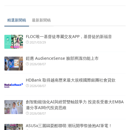
精選新聞稿
最新新聞稿
FLOC唯一基督徒專屬交友APP，基督徒的新福音
2021/03/29
鎧應 AudienceSense 臉部辨識功能上市
2026/08/07
HDBank 取得越南歷來最大規模國際銀團社會貸款
2026/08/07
創智動能強化AI與經營雙軸競爭力 投資長受臺大EMBA
邀分享AI時代投資思維
2026/08/07
ASUSx三麗鷗耍酷聯萌 潮玩開學祭搶抱AI筆電！