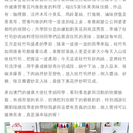
作健康營養且均衡飲食的料理，端出5菜1水果美味佳餚，作品
有：咖哩雞、涼拌木耳小黃瓜、馬鈴薯絲、打拋豬、滷味拼盤及
香蕉等，營養均衡的料理一道道的端上桌，泰雅銀髮公公與婆婆
都吃的很開心；共學部分是由據點劉美花與篤茂秀英，準備了桂
竹筍炒肉絲料理招待同學們品嘗原住民的美味，並解說每年四、
五月是桂竹筍盛產的季節，隨著一波接一波的雨季來臨，桂竹筍
如雨後春筍般爆量出產，泰雅部落族人更是全家大小每天入山採
收桂竹筍，把握這一波產期；今天這道桂竹筍炒肉絲，是將桂竹
筍洗淨後，用手撕成條狀再分切成段，鍋中下油，放入蒜末、辣
椒末爆香，下肉絲拌炒至變色，放入桂竹筍拌炒，倒入醬油、砂
糖、辣豆瓣醬炒至入味，最後下蔥花拌炒即完成。
來自澳門的健康大使社李娟同學，看到耆老參與活動的快樂臉
龐，有感而發的表示，彷彿想到在鄉下的爺爺奶奶，特別感謝社
團劉瑞娥指導老師帶領我參與這麼有意義的活動，個人覺得可以
服務長者，真是滿幸福的喔！