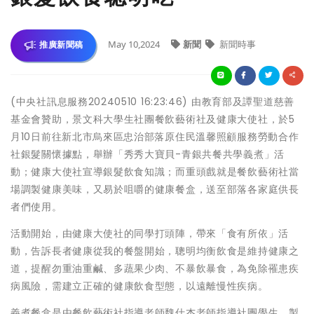
May 10,2024
新聞
新聞時事
推廣新聞稿
(中央社訊息服務20240510 16:23:46) 由教育部及譚聖道慈善
基金會贊助，景文科大學生社團餐飲藝術社及健康大使社，於5
月10日前往新北市烏來區忠治部落原住民溫馨照顧服務勞動合作
社銀髮關懷據點，舉辦「秀秀大寶貝-青銀共餐共學義煮」活
動；健康大使社宣導銀髮飲食知識；而重頭戲就是餐飲藝術社當
場調製健康美味，又易於咀嚼的健康餐盒，送至部落各家庭供長
者們使用。
活動開始，由健康大使社的同學打頭陣，帶來「食有所依」活
動，告訴長者健康從我的餐盤開始，聰明均衡飲食是維持健康之
道，提醒勿重油重鹹、多蔬果少肉、不暴飲暴食，為免除罹患疾
病風險，需建立正確的健康飲食型態，以遠離慢性疾病。
義煮餐盒是由餐飲藝術社指導老師魏仕杰老師指導社團學生，製