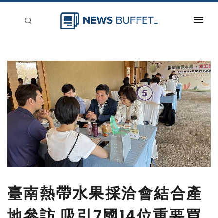
回到首頁
新聞稿分類
登入
刊登
臺南熱帶水果採洽會結合產
地參訪 吸引7國14位重要買