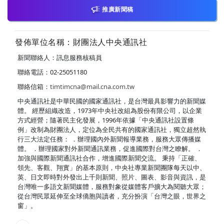
推廣新聞稿
發佈單位名稱：財團法人中央通訊社
新聞聯絡人：訊息服務核稿員
聯絡電話：02-25051180
聯絡信箱：
timtimcna@mail.cna.com.tw
中央通訊社是中華民國的國家通訊社，是台灣最具影響力的新聞媒
體。 經歷組織改造，1973年中央社改組為股份有限公司，以企業
方式經營；隨著民主化發展，1996年依據「中央通訊社設置條
例」改制為財團法人，定位為全民共有的國家通訊社，獨立超然執
行三大法定任務： ．辦理國內外新聞報導業務，服務大眾傳播媒
體。 ．辦理國家對外新聞通訊業務，促進國際對台灣之瞭解。 ．
加強與國際新聞通訊社合作，增進國際新聞交流。 秉持「正確、
領先、客觀、翔實」的基本原則，中央社專業新聞團隊每天以中、
英、日文即時對外發出上千則新聞、照片、圖表、影音與資訊，是
台灣唯一多語文新聞媒體，服務對象從媒體客戶擴大為閱聽大眾；
從台灣民眾延伸至全球僑胞與讀者，充分扮演「台灣之眼，世界之
窗」。