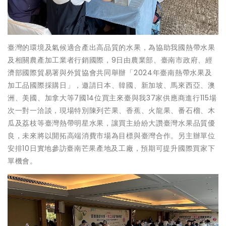
臺灣的環境及氣候適合產出高品質的水果，為協助我國熱帶水果
及相關農產加工業者行銷國際，9日由農業部、臺南市政府、經
濟部國際貿易署與外貿協會共同舉辦「2024年臺南熱帶水果及
加工品國際採購日」，邀請日本、韓國、新加坡、馬來西亞、澳
洲、美國、加拿大等7國14位買主來臺與我37家供應商進行115場
次一對一洽談，現場特別陳列芒果、香蕉、火龍果、番石榴、木
瓜及荔枝等臺灣熱帶明星水果，讓買主紛紛大讚臺灣水果品質優
良，未來將以開拓高端消費市場為目標與臺灣合作。另主辦單位
安排10日實地參訪臺南芒果產地及工廠，預期可提升國際買家下
單機會。