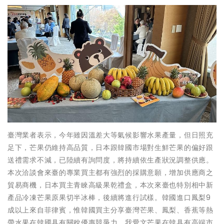
臺灣業者表示，今年雖因溫差大等氣候影響水果產量，但日照充
足下，芒果仍維持高品質，日本跟韓國市場對生鮮芒果的偏好跟
送禮需求不減，已陸續有詢問度，將持續依生產狀況調整供應。
本次洽談會來臺的專業買主都有強烈的採購意願，增加供應商之
貿易商機，日本買主青睞高級果乾禮盒，本次來臺也特別相中新
產品冷凍芒果原果切半冰棒，後續將進行試樣。韓國進口鳳梨9
成以上來自菲律賓，惟韓國買主分享臺灣芒果、鳳梨、香蕉等熱
帶水果在韓國具有關稅優惠競爭力，我愛文芒果在韓具有高端市