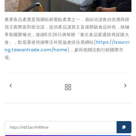
農產食品產業是我國拓銷重點產業之一，藉由洽談會由供應商跟
買主實際面對面洽談，提供產品讓買主直接體驗食品特色，積極
爭取國際曝光，後續6月26日將舉辦「臺北食品展通路商採購大
會」，歡迎業者持續專注外貿協會採洽易網站(
https://isourci
ng.taiwantrade.com/home
)，參與相關活動行銷國際市
場。