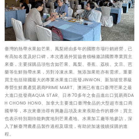
臺灣的熱帶水果如芒果、鳳梨經由多年的國際市場行銷經營，已
有高知名度及好口碑，本次透過外貿協會積極邀請國際專業買主
來臺，主要採購品項包含如芒果、鳳梨、香蕉、荔枝、文旦、芭
樂等生鮮熱帶水果，另對冷凍水果、無添加果乾亦有需求。重要
買主包括韓國最大的專業水果進口批發JINWON、新加坡世界級
專營生鮮農產貿易商PRIME MART、澳洲已有進口臺灣芒果之最
大進口批發商AQUA STAR、日本70多年之食品進出口貿易商DA
H CHONG HONG、加拿大主要進口臺灣食品的大型超市進口商
國華等，本次來臺洽尋有興趣品項及未來長期合作的夥伴；買主
也表示特別期待能夠實地到芒果產地、水果加工廠等地參訪，深
入了解臺灣農產品製作過程及環境，有助於加速後續採購的進
程。