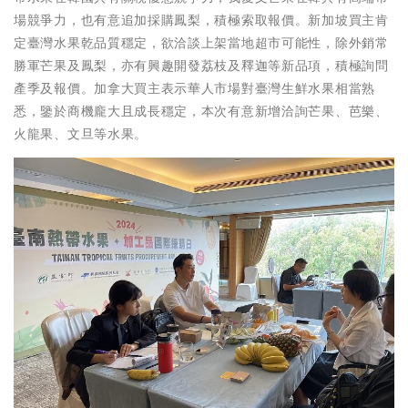
場競爭力，也有意追加採購鳳梨，積極索取報價。新加坡買主肯
定臺灣水果乾品質穩定，欲洽談上架當地超市可能性，除外銷常
勝軍芒果及鳳梨，亦有興趣開發荔枝及釋迦等新品項，積極詢問
產季及報價。加拿大買主表示華人市場對臺灣生鮮水果相當熟
悉，鑒於商機龐大且成長穩定，本次有意新增洽詢芒果、芭樂、
火龍果、文旦等水果。