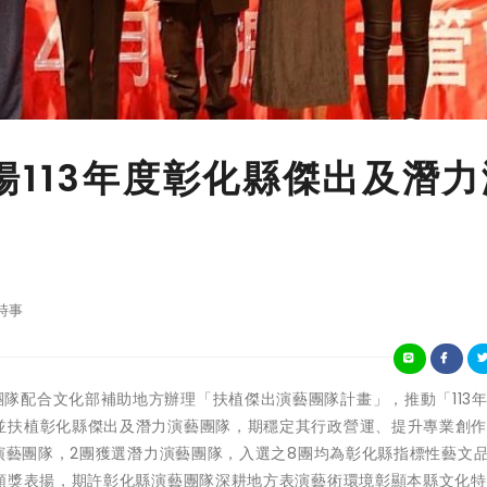
揚113年度彰化縣傑出及潛力
時事
彰化縣政府團隊配合文化部補助地方辦理「扶植傑出演藝團隊計畫」，推動「113
並扶植彰化縣傑出及潛力演藝團隊，期穩定其行政營運、提升專業創
出演藝團隊，2團獲選潛力演藝團隊，入選之8團均為彰化縣指標性藝文
中頒獎表揚，期許彰化縣演藝團隊深耕地方表演藝術環境彰顯本縣文化