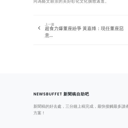
同為藝文願景的美好彰化文化擴散邁進。
上一篇
超食力爆董座紛爭 黃嘉烽：現任董座惡
意...
NEWSBUFFET 新聞稿自助吧
新聞稿的好去處，三分鐘上稿完成，最快接觸最多讀
方案！