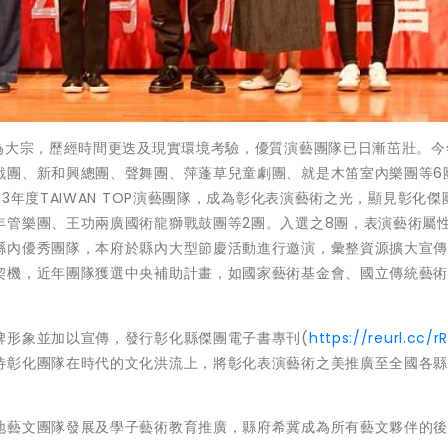
隊為大宗，歷經時間更迭及現實環境考驗，優質演藝團隊已日漸茁壯。今
戲團、新和興總團、聲舞團、萍蓬草兒童劇團、就是木笛室內樂團等6
3年度TAIWAN TOP演藝團隊，成為彰化表演藝術之光，顯見彰化傑
年管樂團、王功兩廣國術龍獅戰鼓團等2團。入選之8團，表演藝術屬
縣內優秀團隊，本府於縣內大型節慶活動進行邀演，彙整資源擴大宣
契機，近年團隊獲選中央補助計畫，如國家藝術基金會、國立傳統藝
牌形象並加以宣傳，發行彰化縣傑團電子書專刊(
https://reurl.cc/r
待彰化團隊在時代的文化洪流上，將彰化表演藝術之美推廣至全國各
地藝文團隊發展及學子藝術教育推廣，縣府希冀成為所有藝文夥伴的