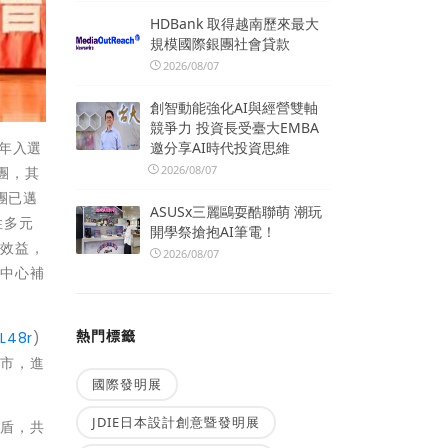
HDBank 取得越南歷來最大
規模國際銀團社會貸款
2026/08/07
創智動能強化AI與經營雙軸
競爭力 投資長受臺大EMBA
邀分享AI時代投資思維
年入選
2026/08/07
團，其
團已邁
ASUSx三麗鷗耍酷聯萌 潮玩
性多元
開學祭搶抱AI筆電！
傳效益，
2026/08/07
術中心補
熱門標籤
RL48r
)
縣市，進
國際發明展
JDIE日本設計創意暨發明展
後盾，共