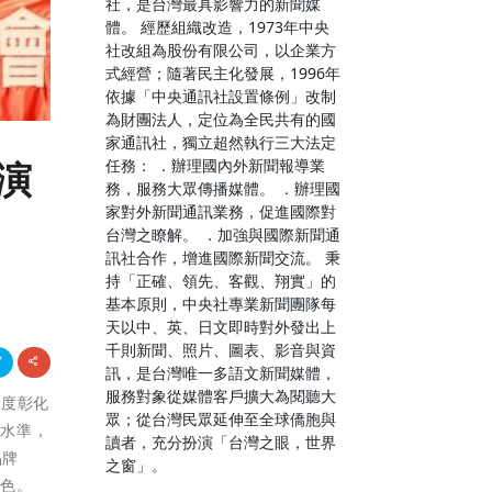
社，是台灣最具影響力的新聞媒
體。 經歷組織改造，1973年中央
社改組為股份有限公司，以企業方
式經營；隨著民主化發展，1996年
依據「中央通訊社設置條例」改制
為財團法人，定位為全民共有的國
家通訊社，獨立超然執行三大法定
任務： ．辦理國內外新聞報導業
演
務，服務大眾傳播媒體。 ．辦理國
家對外新聞通訊業務，促進國際對
台灣之瞭解。 ．加強與國際新聞通
訊社合作，增進國際新聞交流。 秉
持「正確、領先、客觀、翔實」的
基本原則，中央社專業新聞團隊每
天以中、英、日文即時對外發出上
千則新聞、照片、圖表、影音與資
訊，是台灣唯一多語文新聞媒體，
服務對象從媒體客戶擴大為閱聽大
年度彰化
眾；從台灣民眾延伸至全球僑胞與
作水準，
讀者，充分扮演「台灣之眼，世界
品牌
之窗」。
特色。