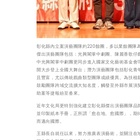
彰化縣內立案演藝團隊約220餘團，多以業餘團
傑出演藝團隊包括：光興閣掌中劇團、陳麗香歌仔
中光興閣掌中劇團更同步進入國家文化藝術基金會11
開大步登上全國大舞台；潛力演藝團隊包括彰化青
且豐富，尤以傳統戲曲類型團隊成績優異。為扶植
鼓勵團隊跨域交流擴大知名度，觸發至外縣市展演
助案等捷報紛至沓來。
近年文化局更特別強化建立彰化縣傑出演藝團隊品
並印製紙本手冊，正所謂「愈在地、愈國際」，期
而邁向國際。
王縣長自就任以來，努力推廣表演藝術，並關注在