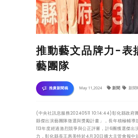
推動藝文品牌力-表
藝團隊
May 11,2024
新聞
新聞
推廣新聞稿
(中央社訊息服務20240511 10:14:44)
縣傑出演藝團隊徵選與獎勵計畫」，長年積極輔導
113年度經過激烈競爭與公正評審，計6團獲選傑
力，彰化縣長王惠美特於4月30日擴大主管會報