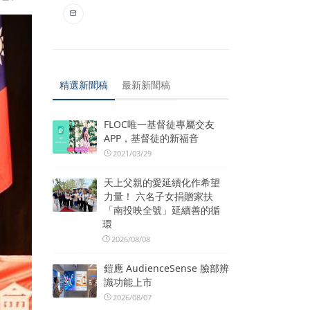
精選新聞稿
最新新聞稿
FLOC唯一基督徒專屬交友
APP，基督徒的新福音
2021/03/29
天上父親的愛延續化作希望
力量！ 六名子女捐贈家扶
「南投映全號」延續善的循
環
2026/08/08
鎧應 AudienceSense 臉部辨
識功能上市
2026/08/07