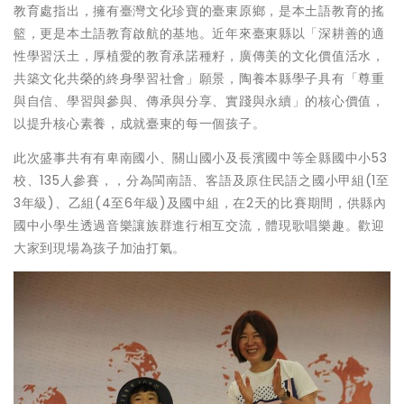
教育處指出，擁有臺灣文化珍寶的臺東原鄉，是本土語教育的搖
籃，更是本土語教育啟航的基地。近年來臺東縣以「深耕善的適
性學習沃土，厚植愛的教育承諾種籽，廣傳美的文化價值活水，
共築文化共榮的終身學習社會」願景，陶養本縣學子具有「尊重
與自信、學習與參與、傳承與分享、實踐與永續」的核心價值，
以提升核心素養，成就臺東的每一個孩子。
此次盛事共有有卑南國小、關山國小及長濱國中等全縣國中小53
校、135人參賽，，分為閩南語、客語及原住民語之國小甲組(1至
3年級)、乙組(4至6年級)及國中組，在2天的比賽期間，供縣內
國中小學生透過音樂讓族群進行相互交流，體現歌唱樂趣。歡迎
大家到現場為孩子加油打氣。