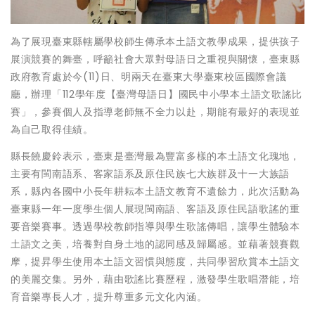
為了展現臺東縣轄屬學校師生傳承本土語文教學成果，提供孩子
展演競賽的舞臺，呼籲社會大眾對母語日之重視與關懷，臺東縣
政府教育處於今(11)日、明兩天在臺東大學臺東校區國際會議
廳，辦理「112學年度【臺灣母語日】國民中小學本土語文歌謠比
賽」，參賽個人及指導老師無不全力以赴，期能有最好的表現並
為自己取得佳績。
縣長饒慶鈴表示，臺東是臺灣最為豐富多樣的本土語文化瑰地，
主要有閩南語系、客家語系及原住民族七大族群及十一大族語
系，縣內各國中小長年耕耘本土語文教育不遺餘力，此次活動為
臺東縣一年一度學生個人展現閩南語、客語及原住民語歌謠的重
要音樂賽事。透過學校教師指導與學生歌謠傳唱，讓學生體驗本
土語文之美，培養對自身土地的認同感及歸屬感。並藉著競賽觀
摩，提昇學生使用本土語文習慣與態度，共同學習欣賞本土語文
的美麗交集。另外，藉由歌謠比賽歷程，激發學生歌唱潛能，培
育音樂專長人才，提升尊重多元文化內涵。