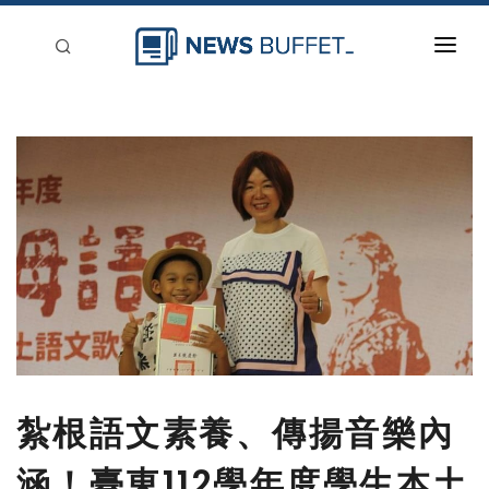
回到首頁
新聞稿分類
登入
刊登
紮根語文素養、傳揚音樂內
涵！臺東112學年度學生本土