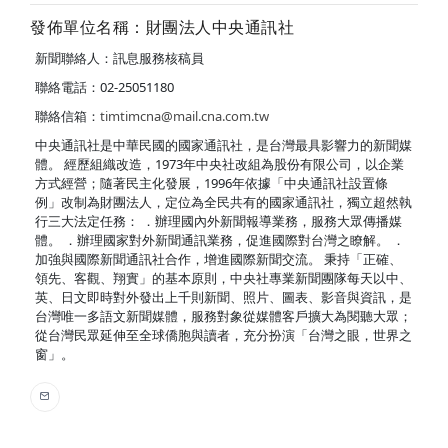
發佈單位名稱：財團法人中央通訊社
新聞聯絡人：訊息服務核稿員
聯絡電話：02-25051180
聯絡信箱：
timtimcna@mail.cna.com.tw
中央通訊社是中華民國的國家通訊社，是台灣最具影響力的新聞媒
體。 經歷組織改造，1973年中央社改組為股份有限公司，以企業
方式經營；隨著民主化發展，1996年依據「中央通訊社設置條
例」改制為財團法人，定位為全民共有的國家通訊社，獨立超然執
行三大法定任務： ．辦理國內外新聞報導業務，服務大眾傳播媒
體。 ．辦理國家對外新聞通訊業務，促進國際對台灣之瞭解。 ．
加強與國際新聞通訊社合作，增進國際新聞交流。 秉持「正確、
領先、客觀、翔實」的基本原則，中央社專業新聞團隊每天以中、
英、日文即時對外發出上千則新聞、照片、圖表、影音與資訊，是
台灣唯一多語文新聞媒體，服務對象從媒體客戶擴大為閱聽大眾；
從台灣民眾延伸至全球僑胞與讀者，充分扮演「台灣之眼，世界之
窗」。