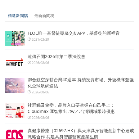
精選新聞稿
最新新聞稿
FLOC唯一基督徒專屬交友APP，基督徒的新福音
2021/03/29
遠傳召開2026年第二季法說會
2026/08/06
聯合航空深耕台灣40週年 持續投資市場、升級機隊並強
化全球航網連結
2026/08/06
社群觸及會變，品牌入口要掌握在自己手上：
Cloudmax 匯智推出 .tw／.台灣網域限時優惠
2026/08/06
真健康醫療（02697.HK）與天津具身智能創新中心達成
戰略合作 共建具身智能醫療產業生態