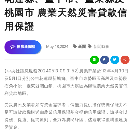
桃園市 農業天然災害貸款信
用保證
May 13,2024
新聞
新聞時事
推廣新聞稿
(中央社訊息服務20240513 09:31:52)農業部業於113年4月30日
及5月1日分別公告花蓮縣新城鄉、臺中市東勢區玉高段及東勢段
石角小段、臺東縣關山鎮、桃園市大溪區為辦理農業天然災害低
利貸款地區。
受災農民及業者如有資金需求者，倘無力提供擔保或擔保能力不
足可請貸款機構送由農業信用保證基金提供信用保證，該基金以
從優、從速、從簡原則，全力為農民紓困，儘速取得復耕復建所
需資金。