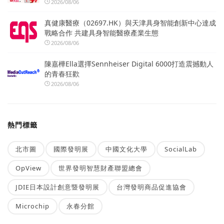
2026/08/06
真健康醫療（02697.HK）與天津具身智能創新中心達成
戰略合作 共建具身智能醫療產業生態
2026/08/06
陳嘉樺Ella選擇Sennheiser Digital 6000打造震撼動人
的青春狂歡
2026/08/06
熱門標籤
北市圖
國際發明展
中國文化大學
SocialLab
OpView
世界發明智慧財產聯盟總會
JDIE日本設計創意暨發明展
台灣發明商品促進協會
Microchip
永春分館