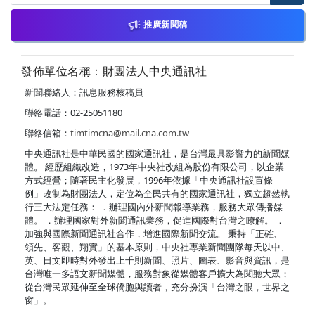
推廣新聞稿
發佈單位名稱：財團法人中央通訊社
新聞聯絡人：訊息服務核稿員
聯絡電話：02-25051180
聯絡信箱：
timtimcna@mail.cna.com.tw
中央通訊社是中華民國的國家通訊社，是台灣最具影響力的新聞媒
體。 經歷組織改造，1973年中央社改組為股份有限公司，以企業
方式經營；隨著民主化發展，1996年依據「中央通訊社設置條
例」改制為財團法人，定位為全民共有的國家通訊社，獨立超然執
行三大法定任務： ．辦理國內外新聞報導業務，服務大眾傳播媒
體。 ．辦理國家對外新聞通訊業務，促進國際對台灣之瞭解。 ．
加強與國際新聞通訊社合作，增進國際新聞交流。 秉持「正確、
領先、客觀、翔實」的基本原則，中央社專業新聞團隊每天以中、
英、日文即時對外發出上千則新聞、照片、圖表、影音與資訊，是
台灣唯一多語文新聞媒體，服務對象從媒體客戶擴大為閱聽大眾；
從台灣民眾延伸至全球僑胞與讀者，充分扮演「台灣之眼，世界之
窗」。