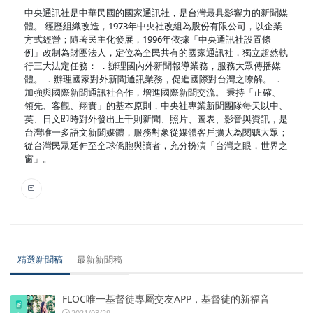
中央通訊社是中華民國的國家通訊社，是台灣最具影響力的新聞媒
體。 經歷組織改造，1973年中央社改組為股份有限公司，以企業
方式經營；隨著民主化發展，1996年依據「中央通訊社設置條
例」改制為財團法人，定位為全民共有的國家通訊社，獨立超然執
行三大法定任務： ．辦理國內外新聞報導業務，服務大眾傳播媒
體。 ．辦理國家對外新聞通訊業務，促進國際對台灣之瞭解。 ．
加強與國際新聞通訊社合作，增進國際新聞交流。 秉持「正確、
領先、客觀、翔實」的基本原則，中央社專業新聞團隊每天以中、
英、日文即時對外發出上千則新聞、照片、圖表、影音與資訊，是
台灣唯一多語文新聞媒體，服務對象從媒體客戶擴大為閱聽大眾；
從台灣民眾延伸至全球僑胞與讀者，充分扮演「台灣之眼，世界之
窗」。
精選新聞稿
最新新聞稿
FLOC唯一基督徒專屬交友APP，基督徒的新福音
2021/03/29