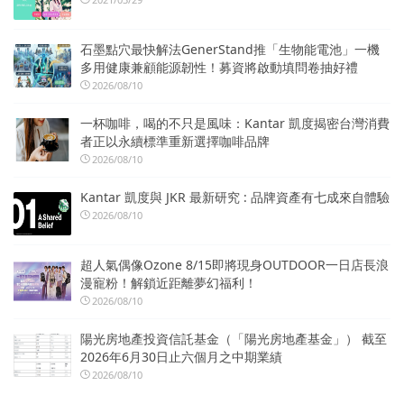
石墨點穴最快解法GenerStand推「生物能電池」一機
多用健康兼顧能源韌性！募資將啟動填問卷抽好禮
2026/08/10
一杯咖啡，喝的不只是風味：Kantar 凱度揭密台灣消費
者正以永續標準重新選擇咖啡品牌
2026/08/10
Kantar 凱度與 JKR 最新研究 : 品牌資產有七成來自體驗
2026/08/10
超人氣偶像Ozone 8/15即將現身OUTDOOR一日店長浪
漫寵粉！解鎖近距離夢幻福利！
2026/08/10
陽光房地產投資信託基金（「陽光房地產基金」） 截至
2026年6月30日止六個月之中期業績
2026/08/10