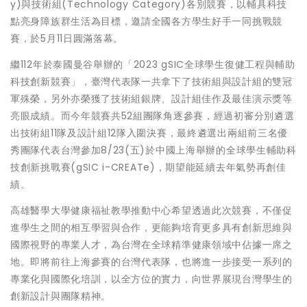
y)與技術組(Technology Category)各別競賽，以輔具科技
點亮身障族群生活為目標，邀請全國各方學生好手一同挑戰競
賽，於5月11日圓滿落幕。
繼112年於泰國曼谷舉辦的「2023 gSIC全球學生復健工程與輔助
科技創新競賽」，臺灣代表隊一共拿下了技術組與設計組的雙冠
軍殊榮，另外亦榮獲了技術組銀牌、設計組佳作及最佳演示獎等
亮眼成績。而今年競賽共52組團隊角逐參賽，經過初審分別遴選
出技術組11隊及設計組12隊入圍決賽，最終遴選出兩組前三名優
秀團隊代表台灣參加8/23(五)於中國上海舉辦的全球學生輔助科
技創新挑戰賽(gSIC i-CREATe)，期望能延續去年氣勢再創佳
績。
高雄醫學大學健康福祉教學推動中心希望透過此次競賽，不僅促
進學生之間的相互學習與合作，更能夠培育更多具有創新思維與
國際視野的專業人才，為台灣在全球精準健康領域中佔據一席之
地。即將前往上海參賽的台灣代表隊，也將進一步接受一系列的
專業化與國際化培訓，以全方位的實力，向世界展現台灣學生的
創新設計與團隊精神。