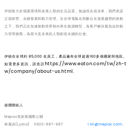
伊頓致力於保護環境和改善人類的生活品質，無論現在或未來，我們承諾
正當經營、永續發展和動力管理。在全球電氣化和數位化發展趨勢的推動
之下，我們正在加速推動世界朝向再生能源轉型，為客戶解決最急迫的動
力管理挑戰，為當今及未來的人類創造永續的社會。
伊頓在全球約
85,000
名員工，產品遍布全球超過
160
多個國家與地區。
https://www.eaton.com/tw/zh-t
如需更多資訊，請造
訪
w/company/about-us.html
。
媒體聯絡人
Mepax
美派斯國際公關
林麗貞
(Lydia) 0920-987-987
l.lin@mepax.com
;