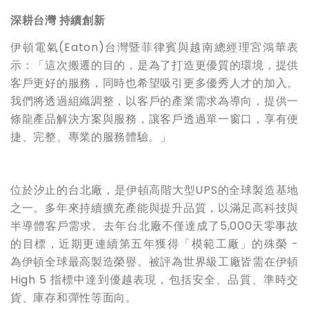
深耕台灣
持續創新
伊頓電氣(Eaton)台灣暨菲律賓與越南總經理宮鴻華表
示：「這次搬遷的目的，是為了打造更優質的環境，提供
客戶更好的服務，同時也希望吸引更多優秀人才的加入。
我們將透過組織調整，以客戶的產業需求為導向，提供一
條龍產品解決方案與服務，讓客戶透過單一窗口，享有便
捷、完整、專業的服務體驗。」
位於汐止的台北廠，是伊頓高階大型UPS的全球製造基地
之一。多年來持續擴充產能與提升品質，以滿足高科技與
半導體客戶需求。去年台北廠不僅達成了5,000天零事故
的目標，近期更連續第五年獲得「模範工廠」的殊榮 -
為伊頓全球最高製造榮譽。被評為世界級工廠皆需在伊頓
High 5 指標中達到優越表現，包括安全、品質、準時交
貨、庫存和彈性等面向。