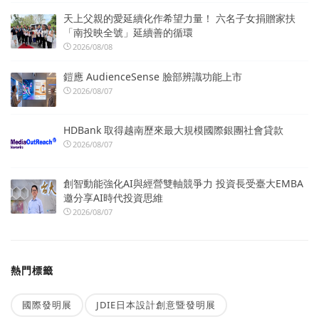
天上父親的愛延續化作希望力量！ 六名子女捐贈家扶
「南投映全號」延續善的循環
2026/08/08
鎧應 AudienceSense 臉部辨識功能上市
2026/08/07
HDBank 取得越南歷來最大規模國際銀團社會貸款
2026/08/07
創智動能強化AI與經營雙軸競爭力 投資長受臺大EMBA
邀分享AI時代投資思維
2026/08/07
熱門標籤
國際發明展
JDIE日本設計創意暨發明展