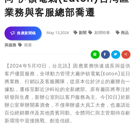
業務與客服總部喬遷
May 13,2024
新聞
新聞時事
商品
推廣新聞稿
與服務
商業
【2024年5月10日，台北訊】因應業務快速成長與提供
客戶優質服務，全球動力管理大廠伊頓電氣(Eaton)近日
將業務、行銷以及客服團隊，從原本位於汐止的廠辦合一
據點，遷移至鄰近汐科站的全新總部。原有廠區將專注於
研發與生產，新辦公室則以客戶服務為主。今(10日)於新
辦公室舉辦開幕酒會，不僅舉辦盛大員工大會，也邀請近
百位經銷夥伴及其他貴賓同歡。全體同仁與主管期待在嶄
新環境中迎接挑戰、創造佳績。