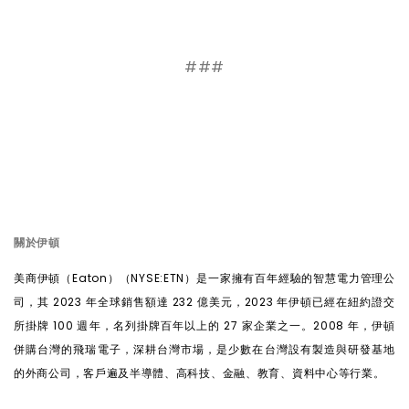
###
關於伊頓
美商伊頓（
Eaton
）（
NYSE:ETN
）是一家擁有百年經驗的智慧電力管理公
司，其
2023
年全球銷售額達
232
億美元，
2023
年伊頓已經在紐約證交
所掛牌
100
週年，名列掛牌百年以上的
27
家企業之一。
2008
年，伊頓
併購台灣的飛瑞電子，深耕台灣市場，是少數在台灣設有製造與研發基地
的外商公司，客戶遍及半導體、高科技、金融、教育、資料中心等行業。