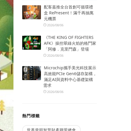
配客嘉推全台首創可循環禮
盒 RePresent！滿千再抽萬
元機票
2026/08/06
《THE KING OF FIGHTERS
AFK》操控翠綠火焰的格鬥家
「阿修．克里門森」登場
2026/08/06
Microchip攜手美光科技展示
高效能PCIe Gen6儲存架構，
滿足AI與資料中心基礎架構
需求
2026/08/06
熱門標籤
世界發明智慧財產聯盟總會