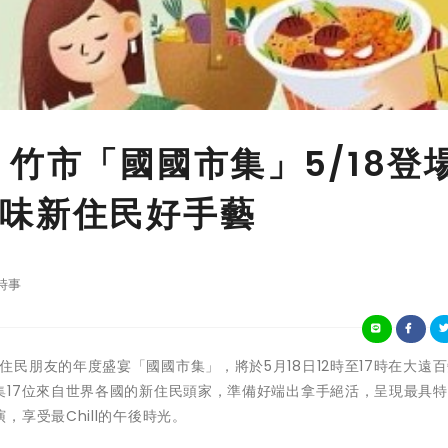
竹市「國國市集」5/18登
味新住民好手藝
時事
竹市專屬新住民朋友的年度盛宴「國國市集」，將於5月18日12時至17時在大遠
集17位來自世界各國的新住民頭家，準備好端出拿手絕活，呈現最具
享受最Chill的午後時光。