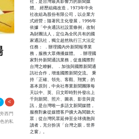
社，是台灣最具影響力的新聞媒
體。 經歷組織改造，1973年中央
社改組為股份有限公司，以企業方
式經營；隨著民主化發展，1996年
依據「中央通訊社設置條例」改制
為財團法人，定位為全民共有的國
家通訊社，獨立超然執行三大法定
任務： ．辦理國內外新聞報導業
場
務，服務大眾傳播媒體。 ．辦理國
家對外新聞通訊業務，促進國際對
台灣之瞭解。 ．加強與國際新聞通
訊社合作，增進國際新聞交流。 秉
持「正確、領先、客觀、翔實」的
基本原則，中央社專業新聞團隊每
天以中、英、日文即時對外發出上
千則新聞、照片、圖表、影音與資
訊，是台灣唯一多語文新聞媒體，
服務對象從媒體客戶擴大為閱聽大
百旁西門
眾；從台灣民眾延伸至全球僑胞與
特色的私
讀者，充分扮演「台灣之眼，世界
之窗」。