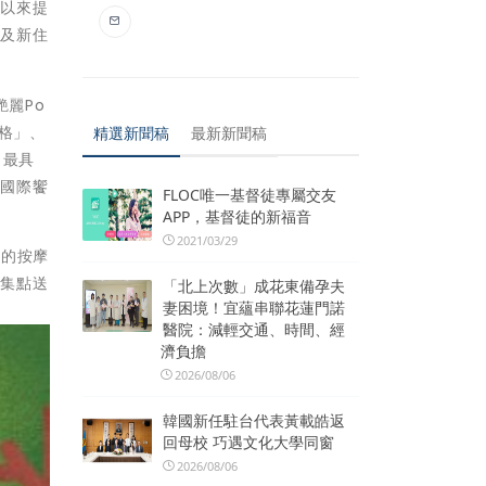
辦以來提
食及新住
麗Po
優格」、
精選新聞稿
最新新聞稿
、最具
的國際饗
FLOC唯一基督徒專屬交友
APP，基督徒的新福音
2021/03/29
別的按摩
費集點送
「北上次數」成花東備孕夫
妻困境！宜蘊串聯花蓮門諾
醫院：減輕交通、時間、經
濟負擔
2026/08/06
韓國新任駐台代表黃載皓返
回母校 巧遇文化大學同窗
2026/08/06