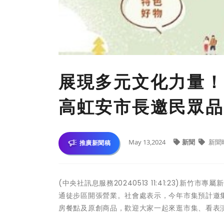
展現多元文化力量！ 
高虹安市長邀民眾品
May 13,2024
新聞
新聞
推廣新聞稿
(中央社訊息服務20240513 11:41:23)新
通徒步區開張營業。社會處表示，今年市集預計邀
房餐點及原創商品，歡迎大家一起來逛市集、看表演，