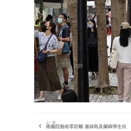
上一篇
兩廳院藝術零距離 邀綠島及蘭嶼學生欣