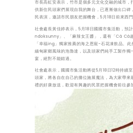
市長高虹安表示，竹市是個多元文化交融的城市，
供新住民頭家們展現自我的舞台，已逐漸做出口碑
民表演，邀請市民朋友把握機會，5月18日前來西
社會處長黃佳婷表示，5月18日國國市集活動，預
ndoksunny」、「麻辣女王醬」，還有「Cá
「幸福ing」獨家推薦的海之恩寵-石花凍飲品。
緬甸家鄉風味的泡魯達，以及頭家們純手工製作獨
宴，絕對不能錯過。
社會處表示，國國市集活動將從5月18日12時持續
頭家，將各自在自己的攤位施展魔法，為大家帶來
禮的好康放送，歡迎有興趣的民眾把握機會前往參