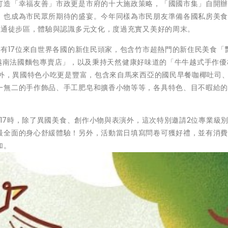
打造「幸福友善」市政更是市府的十大施政策略，「國國市集」自開
，也成為市民眾所期待的盛宴。今年同樣為市民朋友準備各國私房美
門通徒步區，體驗與認識多元文化，度過充實又美好的周末。
計有17位來自世界各國的新住民頭家，包含竹市超熱門的新住民美食「艷
 Cá越南法國麵包專賣店」，以及秉持天然健康好味道的「牛牛越式手作
此外，異國特色小吃更是豐富，包含來自馬來西亞的國民早餐咖椰吐司
一無二的手作飾品、手工肥皂和擴香小物等等，各具特色、目不暇給
至17時，除了異國美食、創作小物與表演外，這次特別邀請2位專業級
最全面的身心舒緩體驗！另外，活動當日填寫問卷可獲好禮，並有消
加。