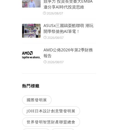
競爭力 投資長受臺大EMBA
邀分享AI時代投資思維
2026/08/07
ASUSx三麗鷗耍酷聯萌 潮玩
開學祭搶抱AI筆電！
2026/08/07
AMD公佈2026年第2季財務
報告
2026/08/07
熱門標籤
國際發明展
JDIE日本設計創意暨發明展
世界發明智慧財產聯盟總會