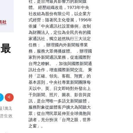
社，是台灣最具影響力的新聞媒
體。 經歷組織改造，1973年中央
社改組為股份有限公司，以企業方
式經營；隨著民主化發展，1996年
依據「中央通訊社設置條例」改制
為財團法人，定位為全民共有的國
家通訊社，獨立超然執行三大法定
級最
任務： ．辦理國內外新聞報導業
務，服務大眾傳播媒體。 ．辦理國
家對外新聞通訊業務，促進國際對
台灣之瞭解。 ．加強與國際新聞通
訊社合作，增進國際新聞交流。 秉
持「正確、領先、客觀、翔實」的
基本原則，中央社專業新聞團隊每
天以中、英、日文即時對外發出上
千則新聞、照片、圖表、影音與資
訊，是台灣唯一多語文新聞媒體，
服務對象從媒體客戶擴大為閱聽大
1萬3,
眾；從台灣民眾延伸至全球僑胞與
士證生效
讀者，充分扮演「台灣之眼，世界
之窗」。