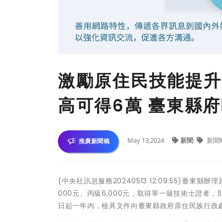
激勵原住民技能提升
高可得6萬 臺東縣
May 13,2024
新聞
新聞
推廣新聞稿
(中央社訊息服務20240513 12:09:55)臺
000元、丙級6,000元，取得單一級技術士證
日起一年內，檢具文件向臺東縣政府原住民族行政