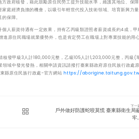
地方政府核發，藉此鼓勵原住民勞工提升技能水準，維護其地位、保
輕家庭經濟負擔的機會，以吸引年輕世代投入技術領域、培育新興力
延的保障。
升個人薪資待遇有一定效果，持有乙丙級類證照者薪資成長約4成，甲
僅增進原住民職場就業優勢外，也是肯定勞工在職場上對專業技能的用
發甲級3人計180,000元整，乙級105人計1,203,000元整，丙級(
，在專業領域中發光發熱，相關申請資訊請撥打臺東縣政府原住民族行政處
訊：臺東縣原住民族行政處-官方網站
https://aborigine.taitung.gov.t
下一
戶外做好防護蛇咬莫慌 臺東縣衛生局
牢..