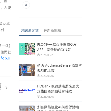
障、尊
量，方能
級及單
心付
精選新聞稿
最新新聞稿
FLOC唯一基督徒專屬交友
單一級)
APP，基督徒的新福音
原住民社
2021/03/29
w/cp.a
鎧應 AudienceSense 臉部辨
識功能上市
2026/08/07
篇
HDBank 取得越南歷來最大
籲
規模國際銀團社會貸款
.
2026/08/07
創智動能強化AI與經營雙軸