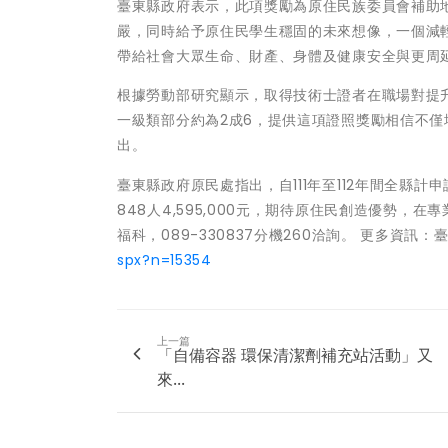
臺東縣政府表示，此項獎勵為原住民族委員會補助
嚴，同時給予原住民學生穩固的未來想像，一個減
帶給社會大眾生命、財產、身體及健康安全與更周
根據勞動部研究顯示，取得技術士證者在職場對提
一級類部分約為2成6，提供這項證照獎勵相信不
出。
臺東縣政府原民處指出，自111年至112年間全縣計申請核
848人4,595,000元，期待原住民創造優勢
福科，089-330837分機260洽詢。 更多資
spx?n=15354
上一篇
「自備容器 環保清潔劑補充站活動」又
來...