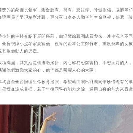
鐘獎的劉銘團長領軍，集合肢障、視障、聽語障、脊髓損傷、腦麻等
僅讓團員們呈現精彩才藝，更分享自身令人動容的生命歷程，傳遞「
楨小姐的主持介紹下展開序幕，由混障綜藝團成員帶來一連串混合不
、全盲視障小提琴家夏官鼎、視障的豎琴公主鄭竹君、重度聽障的女
現其生命動人的樂章。
收穫滿滿，其實她是個遭遇挫折，內心容易恐懼害怕、不想面對的人
感謝他們激勵大家的心，他們都是照耀人心的太陽！
年均會至全台辦理生命教育巡演，希望藉由演出能讓同學珍惜現有的
無畏懼並達成目標，若干年後同學有能力之餘，運用自身的能力來貢