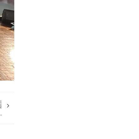
篇
與
.