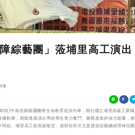
障綜藝團」蒞埔里高工演出
時事
5月9日(星期四)午南投縣救國團將生命教育巡演列車，開往國立埔里高級工業
散播歡樂，期盼透過演出帶給學生努力奮鬥、樂觀進取的強大能量，
李明組、埔里高工校長謝敬堂、溪部好呆庄主題渡假莊園總經理林怡