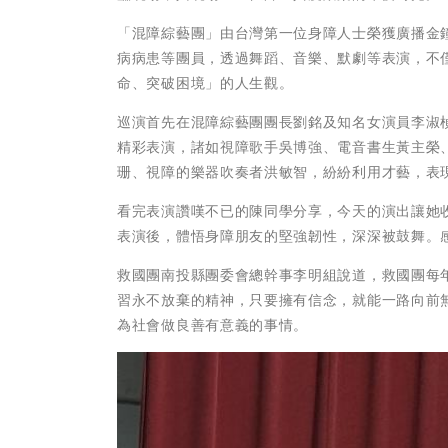
「混障綜藝團」由台灣第一位身障人士榮獲廣播金
病病患等團員，透過舞蹈、音樂、默劇等表演，不
命、突破困境」的人生觀。
巡演首先在混障綜藝團團長劉銘及知名女演員李淑
精彩表演，諸如視障歌手吳博強、電音書生黃主榮
珊、視障的樂器吹奏者洪敏智，紛紛利用才藝，表
看完表演讚嘆不已的陳同學分享，今天的演出讓她
表演後，體悟身障朋友的堅強韌性，深深被鼓舞。
救國團南投縣團委會總幹事李明組說道，救國團每
習永不放棄的精神，只要擁有信念，就能一路向前
為社會做良善有意義的事情。