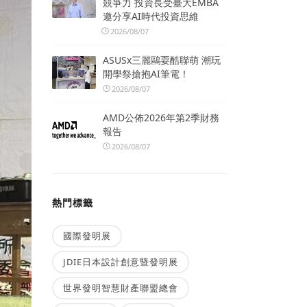
競爭力 投資長受臺大EMBA
邀分享AI時代投資思維
2026/08/07
ASUSx三麗鷗耍酷聯萌 潮玩
開學祭搶抱AI筆電！
2026/08/07
AMD公佈2026年第2季財務
報告
2026/08/07
熱門標籤
國際發明展
JDIE日本設計創意暨發明展
世界發明智慧財產聯盟總會