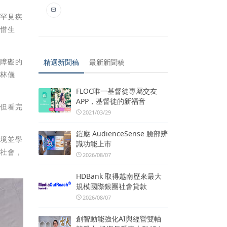
和罕見疾
珍惜生
同障礙的
精選新聞稿
最新新聞稿
孩林儀
FLOC唯一基督徒專屬交友
APP，基督徒的新福音
，但看完
2021/03/29
鎧應 AudienceSense 臉部辨
環境並學
識功能上市
獻社會，
2026/08/07
HDBank 取得越南歷來最大
規模國際銀團社會貸款
2026/08/07
創智動能強化AI與經營雙軸