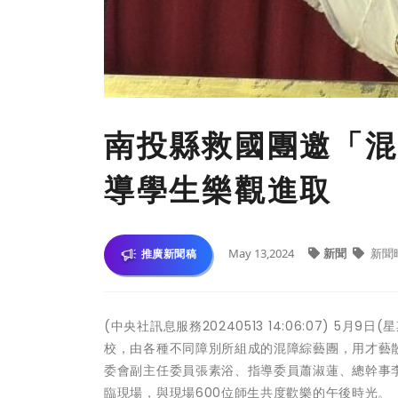
南投縣救國團邀「混
導學生樂觀進取
May 13,2024
新聞
新聞
推廣新聞稿
(中央社訊息服務20240513 14:06:07) 
校，由各種不同障別所組成的混障綜藝團，用才藝
委會副主任委員張素浴、指導委員蕭淑蓮、總幹事
臨現場，與現場600位師生共度歡樂的午後時光。