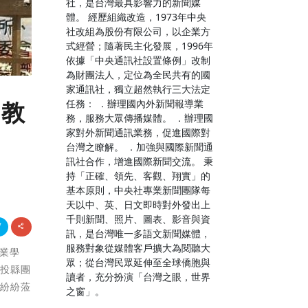
社，是台灣最具影響力的新聞媒
體。 經歷組織改造，1973年中央
社改組為股份有限公司，以企業方
式經營；隨著民主化發展，1996年
依據「中央通訊社設置條例」改制
為財團法人，定位為全民共有的國
家通訊社，獨立超然執行三大法定
任務： ．辦理國內外新聞報導業
 教
務，服務大眾傳播媒體。 ．辦理國
家對外新聞通訊業務，促進國際對
台灣之瞭解。 ．加強與國際新聞通
訊社合作，增進國際新聞交流。 秉
持「正確、領先、客觀、翔實」的
基本原則，中央社專業新聞團隊每
天以中、英、日文即時對外發出上
千則新聞、照片、圖表、影音與資
訊，是台灣唯一多語文新聞媒體，
服務對象從媒體客戶擴大為閱聽大
職業學
眾；從台灣民眾延伸至全球僑胞與
南投縣團
讀者，充分扮演「台灣之眼，世界
鳳紛紛蒞
之窗」。