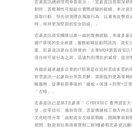
宏碁資訊總經理周幸蓉表示：「宏碁資訊長期深耕
劃時，其複雜性可能超出實際經驗的範疇。本次資
採取行動，預先偵測潛在風險行為，以避免攻擊造
時，保持更加堅固的安全防線。」
宏碁資訊資安團隊以第一線的實務經驗，串連多家
握IT環境的安全維運，服務範疇從顧問諮詢、資
案。宏碁資訊更自主研發的「企業MDR異質資安
現任何可疑行為之前，迅速判別潛在的威脅，提供
有鑑於越來越多企業的IT部署是在混和雲或多雲
智雲資訊一起參與分享其見解。當面臨到更為複雜
略服務，從事前跟事後的「健檢＋保護＋防禦+託
「左移」。
宏碁資訊已是第3次參展「 CYBERSEC 臺灣
堂，從零信任、備份管理、雲架構健檢三個方向出
文亮經理分享「啟動資安左移新戰略，開闢事前新戰場」
期間，歡迎前往南港展覽館二館1樓參觀宏碁資訊攤位