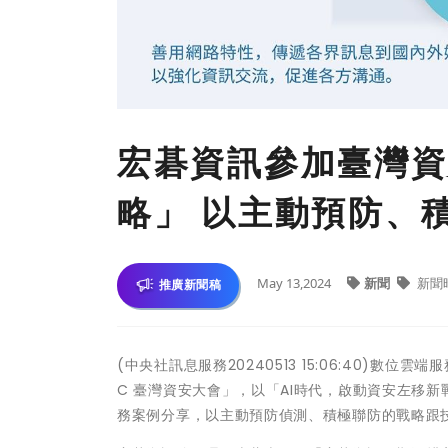
宏碁資訊參加臺灣資
略」 以主動預防、
May 13,2024
新聞
新聞
推廣新聞稿
(中央社訊息服務20240513 15:06:40)數位
C 臺灣資安大會」，以「AI時代，啟動資安左移
務案例分享，以主動預防偵測、積極聯防的戰略跟