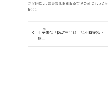
新聞聯絡人: 宏碁資訊服務股份有限公司 Olive Chang/ 
5022
上一篇
中華電信「防駭守門員」24小時守護上
網...