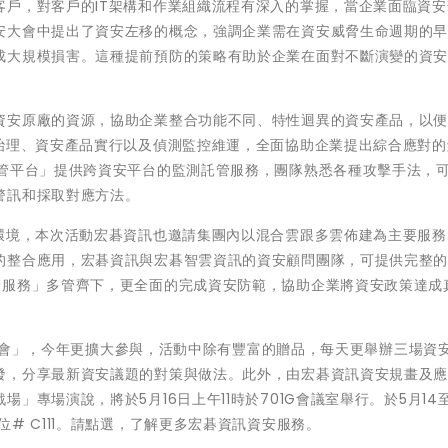
客戶，對客戶的IT架構和作業組織流程有深入的掌握，當企業面臨資安
安大會中提出了資安左移的概念，強調企業需在資安威脅生命週期的
成大規模損害。這種提前預防的策略有助於企業在面對不斷演變的資
資安原廠的資源，協助企業整合功能不同、特性迴異的資安產品，以
安治理、資安產品實行以及偵測監控維運，全面協助企業提出綜合應對的
託管平台」提供跨資安平台的監測託管服務，團隊熟悉各種攻擊手法，
警訊和採取對應方法。
的環境，本次活動宏碁資訊也邀請集團內以混合雲跟多雲佈建為主要服務
的整合應用，宏碁資訊與宏碁智雲資訊的資安顧問團隊，可提供完整
管服務」多管齊下，更全面的完成資安防範，協助企業將資安政策達成
資安大會」，今年更擴大參與，活動中除有豐富的贈品，每天更舉辦三場資
發，分享最新資安議題的對策與做法。此外，由宏碁資訊資安規畫及
專場演說，將於5月16日上午11時於701G會議室舉行。於5月14至
# C111。請點選，了解更多宏碁資訊資安服務。