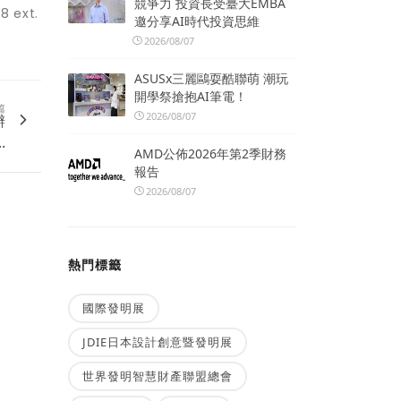
競爭力 投資長受臺大EMBA
 ext.
邀分享AI時代投資思維
2026/08/07
ASUSx三麗鷗耍酷聯萌 潮玩
開學祭搶抱AI筆電！
篇
2026/08/07
辦
.
AMD公佈2026年第2季財務
報告
2026/08/07
熱門標籤
國際發明展
JDIE日本設計創意暨發明展
世界發明智慧財產聯盟總會