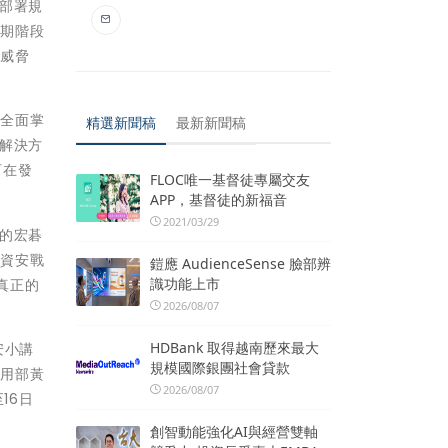
部署規
早期階段
安威脅
便全面掌
精選新聞稿
最新新聞稿
解決方
可在發
FLOC唯一基督徒專屬交友
APP，基督徒的新福音
2021/03/29
的宏碁
的資安戰
鎧應 AudienceSense 臉部辨
識功能上市
真正的
2026/08/07
HDBank 取得越南歷來最大
安小講
規模國際銀團社會貸款
應用部黃
2026/08/07
16日
創智動能強化AI與經營雙軸