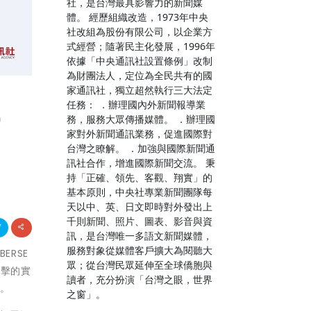
社，是台灣最具影響力的新聞媒
體。 經歷組織改造，1973年中央
社改組為股份有限公司，以企業方
式經營；隨著民主化發展，1996年
依據「中央通訊社設置條例」改制
為財團法人，定位為全民共有的國
家通訊社，獨立超然執行三大法定
戰
任務： ．辦理國內外新聞報導業
務，服務大眾傳播媒體。 ．辦理國
家對外新聞通訊業務，促進國際對
台灣之瞭解。 ．加強與國際新聞通
訊社合作，增進國際新聞交流。 秉
持「正確、領先、客觀、翔實」的
基本原則，中央社專業新聞團隊每
天以中、英、日文即時對外發出上
千則新聞、照片、圖表、影音與資
訊，是台灣唯一多語文新聞媒體，
服務對象從媒體客戶擴大為閱聽大
ERSE
眾；從台灣民眾延伸至全球僑胞與
攻擊的實
讀者，充分扮演「台灣之眼，世界
脅。
之窗」。