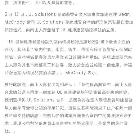
質、清潔衛生、照明以及噪音影響等。
5 月 13 日，UL Solutions 副總裁暨企業永續事業部總經理 Sean
McCrady 偕同 UL Solutions 副總裁暨台灣總經理陳宗弘親自參加
頒證儀式，向南山人壽頒發了 UL 健康建築驗證標誌的立牌。
「UL 健康建築驗證標誌的室內環境驗證是該驗證計畫下最全面性的
評估，其涵蓋了室內空氣、水質、衛生、照明和噪音影響等五個關鍵
領域，這些領域是商業房地產業者日益關注的重點。這項成就顯示南
山人壽為其北市總部員工和訪客，致力於創造並維護一個健康、幸福
和舒適室內環境品質的承諾，」 McCrady 表示。
獲得此驗證，南山人壽發出聲明表示：「我們很高興宣布，南山人壽
台北總部是台灣第一個拿到 UL 健康建築驗證計畫最高等級的建築。
我們選擇與 UL Solutions 合作，是因為其在室內環境品質和建築健
康方面享有全球公認的專業知識。這個里程碑能讓員工住戶看到一個
獲科學支持的驗證，證明我們的建築設施符合室內空間健康與宜居要
求，展現公司對於促進員工健康福祉的堅定承諾，是業界的最佳實
踐。」