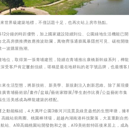
迎來世界級建築地標，不僅話題十足，也再次站上房市熱點。
科12分鐘的時距優勢，加上國家建設陸續到位、公園綠地生活機能已開
台北高房價推擠效應推波助瀾，萬物齊漲通膨風暴隱然可見、碳稅開
掀一波購屋熱潮。
鍵地位，取得第一張青埔建照，陸續在青埔推出康橋新幹線系列，樺
，深受客戶肯定屢創佳績，堪稱是最在地耕耘的老字號品牌，也最獲客
未來生活型態，將新技術、新美學、新規劃注入創新思維。除了展現
廣青埔藝術節/畫作/盆栽/藝術家聯展/學生創作比賽/公益藝術市集
福生活美感成為樺龍建築的標配。
運之動能樞紐，4大萬坪公園3條河川流貫及綠意盎然的生態埤塘，擁
城、高鐵站前商圈、桃園棒球場，超越內湖南港科技聚落，大直重劃自然
航站、A18高鐵桃園站開發飽和之後，A19美術館特區後來居上，成