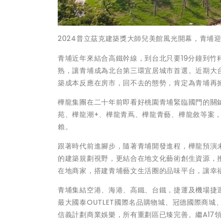
2024普立茲克建築獎大師兒美館風光開幕，青埔
青埔近年來結合高鐵幹線，到台北只要19分鐘到竹
熟，讓青埔成為北台第三環宜居城市首選。近期大
築成本反應在房市，回不去的態勢，肯定為青埔再
樺龍集團在二十年前即看好桃園青埔緊臨國門的關
苑、樺龍潮+、樺龍青蔦、樺龍青藝、樺龍敘等案
賴。
跟著時代前進腳步，隨著青埔開發進程，樺龍預演
的建築規劃視野，更結合在地文化藝術創生資源，推
在地商家，搭建青埔藝文生活圈的品味平台，讓幸
青埔集結空港、海港、高鐵、台鐵，捷運及機場捷
最大國泰OUTLET國際名品購物城、冠德國際商
信義計劃商業娛樂，所有重劃區已臻完善。繼A17領