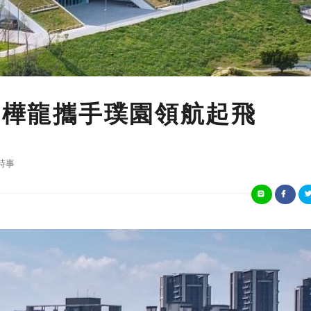
區 樺龍攜手璞園領航起飛
時事