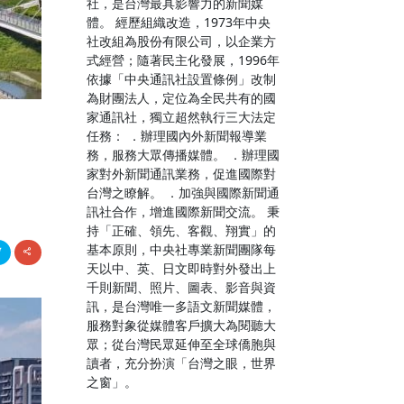
社，是台灣最具影響力的新聞媒
體。 經歷組織改造，1973年中央
社改組為股份有限公司，以企業方
式經營；隨著民主化發展，1996年
依據「中央通訊社設置條例」改制
為財團法人，定位為全民共有的國
家通訊社，獨立超然執行三大法定
任務： ．辦理國內外新聞報導業
務，服務大眾傳播媒體。 ．辦理國
家對外新聞通訊業務，促進國際對
台灣之瞭解。 ．加強與國際新聞通
訊社合作，增進國際新聞交流。 秉
持「正確、領先、客觀、翔實」的
基本原則，中央社專業新聞團隊每
天以中、英、日文即時對外發出上
千則新聞、照片、圖表、影音與資
訊，是台灣唯一多語文新聞媒體，
服務對象從媒體客戶擴大為閱聽大
眾；從台灣民眾延伸至全球僑胞與
讀者，充分扮演「台灣之眼，世界
之窗」。