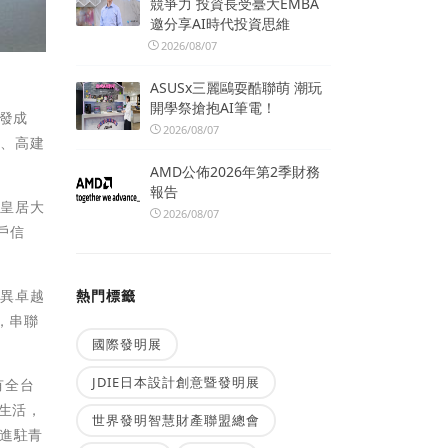
競爭力 投資長受臺大EMBA
邀分享AI時代投資思維
2026/08/07
ASUSx三麗鷗耍酷聯萌 潮玩
開學祭搶抱AI筆電！
發成
2026/08/07
徵、高建
AMD公佈2026年第2季財務
報告
龍皇居大
2026/08/07
戶信
優異卓越
熱門標籤
，串聯
國際發明展
JDIE日本設計創意暨發明展
有全台
生活，
世界發明智慧財產聯盟總會
為進駐青