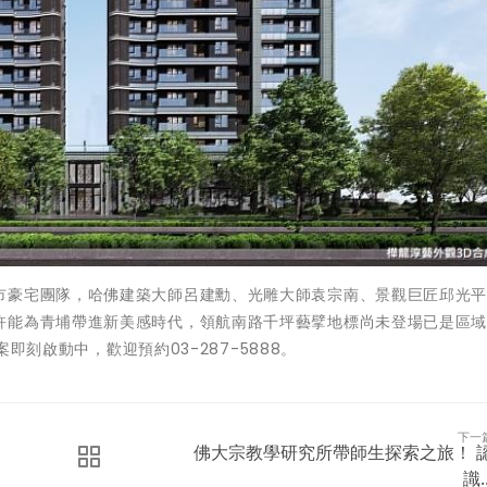
市豪宅團隊，哈佛建築大師呂建勳、光雕大師袁宗南、景觀巨匠邱光
許能為青埔帶進新美感時代，領航南路千坪藝擘地標尚未登場已是區
案即刻啟動中，歡迎預約03-287-5888。
下一
佛大宗教學研究所帶師生探索之旅！ 
識..