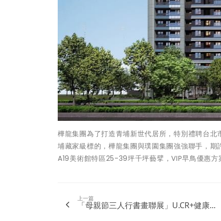
樺龍集團為了打造青埔新世代居所，特別禮聘台北
埔藏家級標的，樺龍集團與璞園集團強強聯手，期
A19美術館特區25-39坪千坪藝擘，VIP早鳥優惠方
上一篇
「母親節三人行書畫聯展」U.CR+健康...