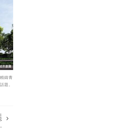
平精鑄青
域話題。
篇
認
.