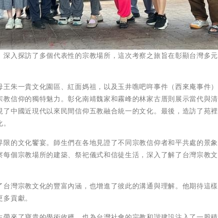
，深入探訪了多個代表性的宗教場所，這次考察之旅旨在彰顯台灣多
母王朱一貴文化園區、紅面媽祖，以及玉井噍吧哖事件（西來庵事件
宗教信仰的獨特魅力。彰化南靖魏家和霧峰的林家古厝則展示當代與
現了中國近現代以來民間信仰五教融合統一的文化。最後，造訪了苑
化。
界限的文化饗宴。師生們在各地見證了不同宗教信仰者和平共處的景
察每個宗教場所的建築、祭祀儀式和信徒生活，深入了解了台灣宗教
了台灣宗教文化的豐富內涵，也增進了彼此的溝通與理解。他期待這
更多貢獻。
生帶來了寶貴的學術收穫，也為台灣社會的宗教和諧建設注入了一股