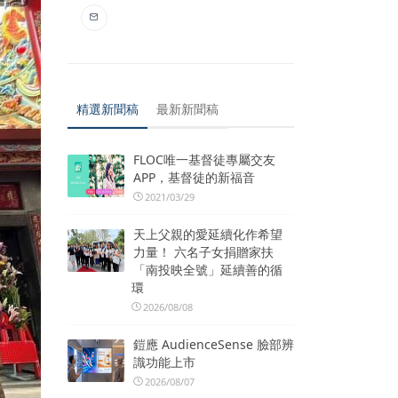
精選新聞稿
最新新聞稿
FLOC唯一基督徒專屬交友
APP，基督徒的新福音
2021/03/29
天上父親的愛延續化作希望
力量！ 六名子女捐贈家扶
「南投映全號」延續善的循
環
2026/08/08
鎧應 AudienceSense 臉部辨
識功能上市
2026/08/07