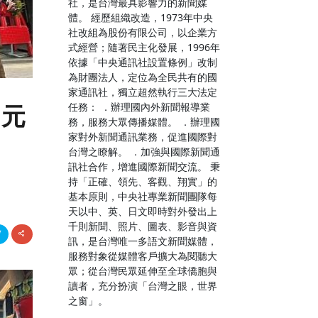
社，是台灣最具影響力的新聞媒
體。 經歷組織改造，1973年中央
社改組為股份有限公司，以企業方
式經營；隨著民主化發展，1996年
依據「中央通訊社設置條例」改制
為財團法人，定位為全民共有的國
家通訊社，獨立超然執行三大法定
任務： ．辦理國內外新聞報導業
多元
務，服務大眾傳播媒體。 ．辦理國
家對外新聞通訊業務，促進國際對
台灣之瞭解。 ．加強與國際新聞通
訊社合作，增進國際新聞交流。 秉
持「正確、領先、客觀、翔實」的
基本原則，中央社專業新聞團隊每
天以中、英、日文即時對外發出上
千則新聞、照片、圖表、影音與資
訊，是台灣唯一多語文新聞媒體，
服務對象從媒體客戶擴大為閱聽大
眾；從台灣民眾延伸至全球僑胞與
讀者，充分扮演「台灣之眼，世界
之窗」。