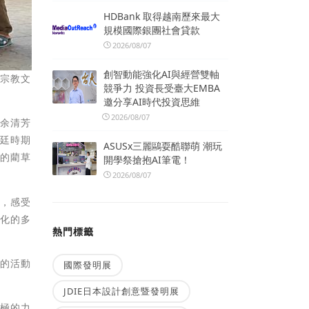
HDBank 取得越南歷來最大
規模國際銀團社會貸款
2026/08/07
創智動能強化AI與經營雙軸
元宗教文
競爭力 投資長受臺大EMBA
邀分享AI時代投資思維
2026/08/07
）余清芳
清廷時期
ASUSx三麗鷗耍酷聯萌 潮玩
裡的藺草
開學祭搶抱AI筆電！
2026/08/07
象，感受
文化的多
熱門標籤
樣的活動
國際發明展
JDIE日本設計創意暨發明展
積極的力