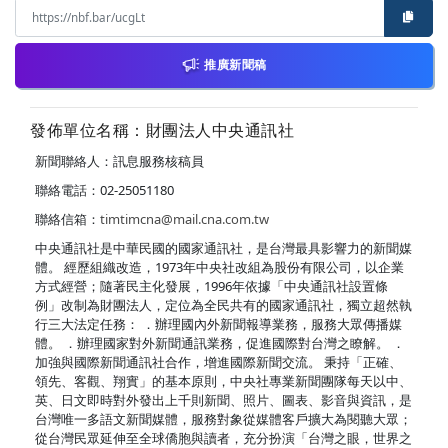
推廣新聞稿
發佈單位名稱：財團法人中央通訊社
新聞聯絡人：訊息服務核稿員
聯絡電話：02-25051180
聯絡信箱：
timtimcna@mail.cna.com.tw
中央通訊社是中華民國的國家通訊社，是台灣最具影響力的新聞媒
體。 經歷組織改造，1973年中央社改組為股份有限公司，以企業
方式經營；隨著民主化發展，1996年依據「中央通訊社設置條
例」改制為財團法人，定位為全民共有的國家通訊社，獨立超然執
行三大法定任務： ．辦理國內外新聞報導業務，服務大眾傳播媒
體。 ．辦理國家對外新聞通訊業務，促進國際對台灣之瞭解。 ．
加強與國際新聞通訊社合作，增進國際新聞交流。 秉持「正確、
領先、客觀、翔實」的基本原則，中央社專業新聞團隊每天以中、
英、日文即時對外發出上千則新聞、照片、圖表、影音與資訊，是
台灣唯一多語文新聞媒體，服務對象從媒體客戶擴大為閱聽大眾；
從台灣民眾延伸至全球僑胞與讀者，充分扮演「台灣之眼，世界之