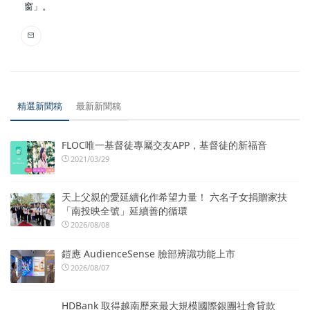
窗」。
精選新聞稿
最新新聞稿
FLOC唯一基督徒專屬交友APP，基督徒的新福音
2021/03/29
天上父親的愛延續化作希望力量！ 六名子女捐贈家扶
「南投映全號」延續善的循環
2026/08/08
鎧應 AudienceSense 臉部辨識功能上市
2026/08/07
HDBank 取得越南歷來最大規模國際銀團社會貸款