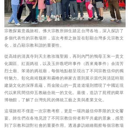
宗教探索意義旅程。佛大宗教所師生踏足台灣各地，深入探訪了
多個代表性的宗教場所，這次考察之旅旨在彰顯台灣多元宗教文
化，並凸顯宗教和諧的重要性。
從高雄的清真寺到天主教玫瑰聖殿，再到內門的鴨母王朱一貴文
化園區、紅面媽祖，以及玉井噍吧哖事件（西來庵事件）余清芳
烈士廟、笨港的媽祖廟，每個地點都呈現出了不同宗教信仰的獨
特魅力。彰化南靖魏家和霧峰的林家古厝則展示當代與清廷時期
建築文化的深厚底蘊，而金陵山的一貫道道場則體現了中國近現
代以來民間信仰五教融合統一的文化。最後，造訪了苑裡的藺草
博物館，了解了台灣先民的傳統工藝之美與產業文化。
這場旅程不僅是一次宗教考察，更是一場跨越信仰界限的文化饗
宴。師生們在各地見證了不同宗教信仰者和平共處的景象，感受
到了宗教和諧對社會的重要作用。透過參訪細緻觀察每個宗教場