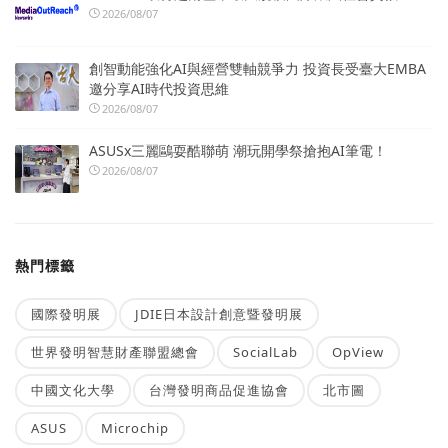
2026/08/07
創智動能強化AI與經營雙軸競爭力 投資長受臺大EMBA
邀分享AI時代投資思維
2026/08/07
ASUSx三麗鷗耍酷聯萌 潮玩開學祭搶抱AI筆電！
2026/08/07
熱門標籤
國際發明展
JDIE日本設計創意暨發明展
世界發明智慧財產聯盟總會
SocialLab
OpView
中國文化大學
台灣發明商品促進協會
北市圖
ASUS
Microchip