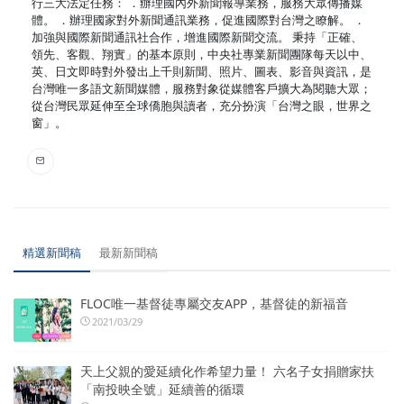
行三大法定任務： ．辦理國內外新聞報導業務，服務大眾傳播媒
體。 ．辦理國家對外新聞通訊業務，促進國際對台灣之瞭解。 ．
加強與國際新聞通訊社合作，增進國際新聞交流。 秉持「正確、
領先、客觀、翔實」的基本原則，中央社專業新聞團隊每天以中、
英、日文即時對外發出上千則新聞、照片、圖表、影音與資訊，是
台灣唯一多語文新聞媒體，服務對象從媒體客戶擴大為閱聽大眾；
從台灣民眾延伸至全球僑胞與讀者，充分扮演「台灣之眼，世界之
窗」。
精選新聞稿
最新新聞稿
FLOC唯一基督徒專屬交友APP，基督徒的新福音
2021/03/29
天上父親的愛延續化作希望力量！ 六名子女捐贈家扶
「南投映全號」延續善的循環