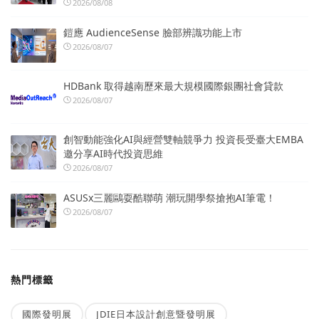
2026/08/08
鎧應 AudienceSense 臉部辨識功能上市
2026/08/07
HDBank 取得越南歷來最大規模國際銀團社會貸款
2026/08/07
創智動能強化AI與經營雙軸競爭力 投資長受臺大EMBA
邀分享AI時代投資思維
2026/08/07
ASUSx三麗鷗耍酷聯萌 潮玩開學祭搶抱AI筆電！
2026/08/07
熱門標籤
國際發明展
JDIE日本設計創意暨發明展