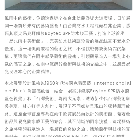
風雨中的藝術，你聽說過嗎？在台北信義香堤大道廣場，日前展
開一場前所未有的藝術盛會！由台灣防水工程龍頭易兆企業，憑
藉其頂尖易兆拜鐵膜Baytec SPR防水膜工藝，打造全球首座
「易兆雨中美術館」，完美防水技術讓珍貴的展品絲毫不受水分
侵擾。這一場風雨兼程的藝術之旅，不僅挑戰傳統美術館的架
構，更讓我們在雨中感受藝術的靈魂，引領觀眾進入一場別出心
裁的感官之旅，在雨中沉醉於藝術與技術的交融之中，並感受易
兆良匠本心的企業精神。
本次展覽設計風格以1960年代法國克萊因藍（International Kl
ein Blue）為靈感啟發，結合「易兆拜鐵膜Baytec SPR防水膜
藍色視覺」和「台灣藝術」為兩大元素，透過新生代台灣藝術家
吳美琪、林亦軒等人創作，展現了不同媒材呈現出的獨特肌理紋
路。這座全球首座專為在雨中欣賞展品而設計的美術館，藉著藝
術品與易兆防水膜工藝的結合，其不間斷的雨水洗禮，這場藝術
之旅將帶領觀眾進入一場感官的奇妙之旅，體驗藝術與技術的完
美融合。即使此舉讓4間保險公司不敢承保，但仍不得不讚嘆，