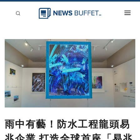
回到首頁
新聞稿分類
登入
刊登
雨中有藝！防水工程龍頭易
兆企業 打造全球首座「易兆