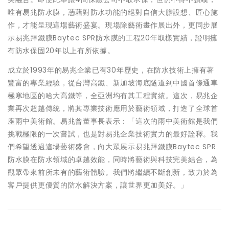
唯有易兆防水膜，憑藉對防水功能的絕對自信大膽設想、匠心施
作，才能呈現這場藝術盛宴。現場除藝術畫作展出外，更同步展
示易兆拜鐵膜Baytec SPR防水膜的工程20年取樣實績，證明擁
有防水保固20年以上有所依據。
成立於1993年的易兆企業已有30年歷史，在防水技術上擁有著
豐富的專業經驗，從台灣高鐵、新加坡海底隧道到中國首條通車
極寒地區的哈大高鐵等，全亞洲均有其工程實績。這次，易兆企
業再次超越傳統，將其專業技術應用於藝術領域，打造了全球首
座雨中美術館。易兆曾董事長表示：「這次的雨中美術館是我們
挑戰極限的一次嘗試，也是對易兆企業技術實力的最好詮釋。我
們希望透過這場藝術盛會，向大眾展示易兆拜鐵膜Baytec SPR
防水膜在防水領域的卓越效能，同時將藝術與科技完美結合，為
觀眾帶來前所未有的藝術體驗。我們將繼續不斷創新，致力於為
客戶提供更優質的防水解決方案，讓世界更加美好。」