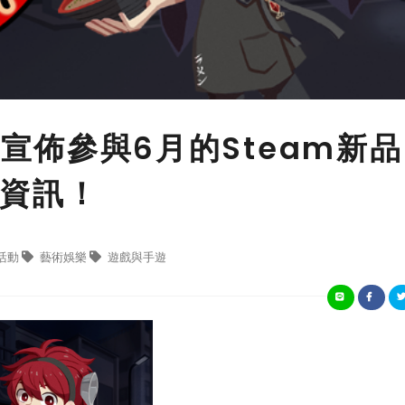
en 宣佈參與6月的Steam新品
資訊！
活動
藝術娛樂
遊戲與手遊