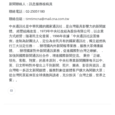
新聞聯絡人：訊息服務核稿員
聯絡電話：02-25051180
聯絡信箱：
timtimcna@mail.cna.com.tw
中央通訊社是中華民國的國家通訊社，是台灣最具影響力的新聞媒
體。 經歷組織改造，1973年中央社改組為股份有限公司，以企業
方式經營；隨著民主化發展，1996年依據「中央通訊社設置條
例」改制為財團法人，定位為全民共有的國家通訊社，獨立超然執
行三大法定任務： ．辦理國內外新聞報導業務，服務大眾傳播媒
體。 ．辦理國家對外新聞通訊業務，促進國際對台灣之瞭解。 ．
加強與國際新聞通訊社合作，增進國際新聞交流。 秉持「正確、
領先、客觀、翔實」的基本原則，中央社專業新聞團隊每天以中、
英、日文即時對外發出上千則新聞、照片、圖表、影音與資訊，是
台灣唯一多語文新聞媒體，服務對象從媒體客戶擴大為閱聽大眾；
從台灣民眾延伸至全球僑胞與讀者，充分扮演「台灣之眼，世界之
窗」。