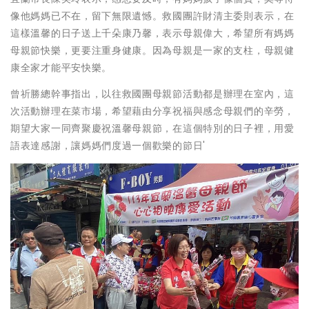
像他媽媽已不在，留下無限遺憾。救國團許財清主委則表示，在
這樣溫馨的日子送上千朵康乃馨，表示母親偉大，希望所有媽媽
母親節快樂，更要注重身健康。因為母親是一家的支柱，母親健
康全家才能平安快樂。
曾祈勝總幹事指出，以往救國團母親節活動都是辦理在室內，這
次活動辦理在菜市場，希望藉由分享祝福與感念母親們的辛勞，
期望大家一同齊聚慶祝溫馨母親節，在這個特別的日子裡，用愛
語表達感謝，讓媽媽們度過一個歡樂的節日'