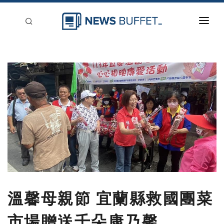
回到首頁
新聞稿分類
登入
刊登
溫馨母親節 宜蘭縣救國團菜
市場贈送千朵康乃馨