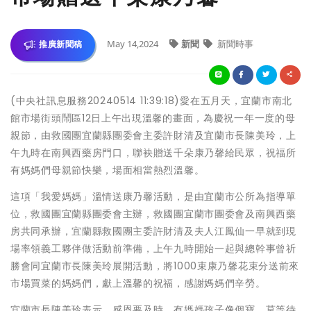
May 14,2024
新聞
新聞時事
推廣新聞稿
(中央社訊息服務20240514 11:39:18)愛在五月天，宜蘭市南北
館市場街頭鬧區12日上午出現溫馨的畫面，為慶祝一年一度的母
親節，由救國團宜蘭縣團委會主委許財清及宜蘭市長陳美玲，上
午九時在南興西藥房門口，聯袂贈送千朵康乃馨給民眾，祝福所
有媽媽們母親節快樂，場面相當熱烈溫馨。
這項「我愛媽媽」溫情送康乃馨活動，是由宜蘭市公所為指導單
位，救國團宜蘭縣團委會主辦，救國團宜蘭市團委會及南興西藥
房共同承辦，宜蘭縣救國團主委許財清及夫人江鳳仙一早就到現
場率領義工夥伴做活動前準備，上午九時開始一起與總幹事曾祈
勝會同宜蘭市長陳美玲展開活動，將1000束康乃馨花束分送前來
市場買菜的媽媽們，獻上溫馨的祝福，感謝媽媽們辛勞。
宜蘭市長陳美玲表示，感恩要及時，有媽媽孩子像個寶，莫等待