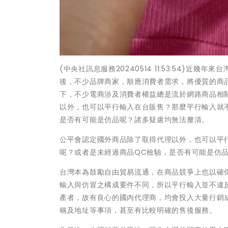
(中央社訊息服務20240514 11:53:54)
後，不少品牌商家，順應消費者需求，將優質的商
下，不少電商涉及消費者權益總是流於網路商品相
以外，也可以平行輸入在台販售？那麼平行輸入就
是否有可能是仿品呢？諸多疑慮均無法釐清。
公平會認定國外商品除了取得代理以外，也可以平
呢？或者是未經過商品QC檢驗，是否有可能是仿
台灣本為鼓勵自由貿易流通，在商品競爭上也以確
輸入與仿冒之構成要件不同，所以平行輸入並不違
產者，故有良心的國內代理商，均會投入大量行銷
稱及地址等事項，甚至有比較明確的售後服務。