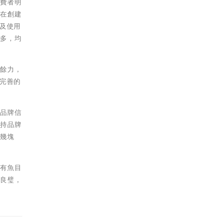
消費者明
，在創建
及使用
眾多，均
遺餘力，
完善的
的品牌信
支持品牌
下幾塊
沒有魚目
逐良璧，