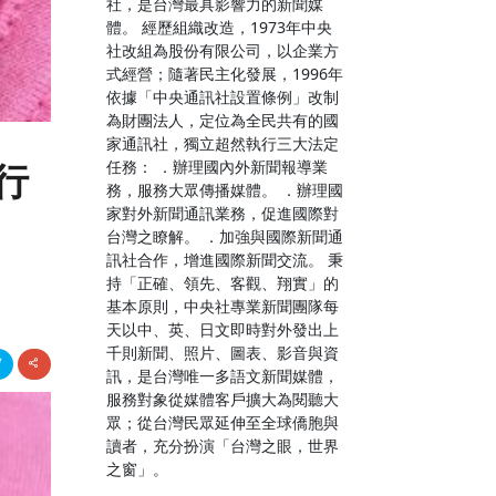
社，是台灣最具影響力的新聞媒
體。 經歷組織改造，1973年中央
社改組為股份有限公司，以企業方
式經營；隨著民主化發展，1996年
依據「中央通訊社設置條例」改制
為財團法人，定位為全民共有的國
家通訊社，獨立超然執行三大法定
行
任務： ．辦理國內外新聞報導業
務，服務大眾傳播媒體。 ．辦理國
家對外新聞通訊業務，促進國際對
台灣之瞭解。 ．加強與國際新聞通
訊社合作，增進國際新聞交流。 秉
持「正確、領先、客觀、翔實」的
基本原則，中央社專業新聞團隊每
天以中、英、日文即時對外發出上
千則新聞、照片、圖表、影音與資
訊，是台灣唯一多語文新聞媒體，
服務對象從媒體客戶擴大為閱聽大
眾；從台灣民眾延伸至全球僑胞與
讀者，充分扮演「台灣之眼，世界
之窗」。