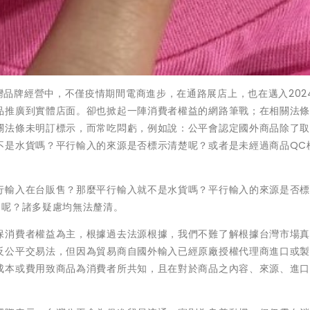
近幾年來台灣品牌經營中，不僅疫情期間電商進步，在通路展店上，也在邁入202
品推廣到實體店面。卻也掀起一陣消費者權益的網路筆戰；在相關法
關法條未明訂標示，而常吃悶虧，例如說：公平會認定國外商品除了
不是水貨嗎？平行輸入的來源是否標示清楚呢？或者是未經過商品QC
行輸入在台販售？那麼平行輸入就不是水貨嗎？平行輸入的來源是否
品呢？諸多疑慮均無法釐清。
保消費者權益為主，根據過去法源根據，我們不難了解根據台灣市場
反公平交易法，但因為貿易商自國外輸入已經原廠授權代理商進口或
成本或費用致商品為消費者所共知，且在對於商品之內容、來源、進