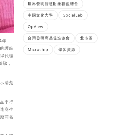
世界發明智慧財產聯盟總會
中國文化大學
SocialLab
OpView
台灣發明商品促進協會
北市圖
4年
條的護航
Microchip
學習資源
取得代理
檢驗，
標示清楚
真品平行
製造商生
口廠商名