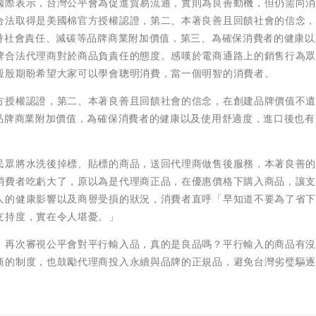
國際表示，台灣公平會為促進貿易流通，實則為良善動機，但仍需向
合法取得是美國棉官方授權認證，第二、本著良善且回饋社會的信念
支持社會責任、減碳等品牌商業附加價值，第三、為確保消費者的健康以
牌合法代理商對於商品負責任的態度。感嘆於電商通路上的銷售行為
殷殷期盼希望大家可以學會聰明消費，當一個明智的消費者。
方授權認證，第二、本著良善且回饋社會的信念，在創建品牌價值不
等品牌商業附加價值，為確保消費者的健康以及使用舒適度，進口後也有
民眾將水洗後掉標、貼標的商品，送回代理商做售後服務，本著良善
消費者吃虧大了，原以為是代理商正品，在優惠價格下購入商品，讓
人的健康影響以及商譽受損的狀況，消費者直呼「早知道不要為了省
支持度，實在令人堪憂。」
，再次審視公平會對平行輸入品，真的是良品嗎？平行輸入的商品有
商的制度，也鼓勵代理商投入永續與品牌的正規品，避免台灣劣璧驅