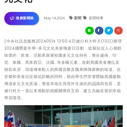
May 14,2024
新聞
新聞時事
推廣新聞稿
(中央社訊息服務20240514 13:50:43)健行科大昨天(13日)辦理
2024國際嘉年華-多元文化美食嗨森日活動，從最貼近人心挑動
味蕾的「飲食」活動來探索校園多元文化特色，整合越南、印
尼、泰國、馬來西亞、法國…等多國元素，規劃異國美食攤位及
精彩表演，現場傳來動人的異國音樂及飄來陣陣家鄉的味道。在
音樂和美食拉近彼此距離的同時，藉由學生們穿著體驗異國服飾
傳達多元文化意涵，增進本地生與境外生彼此的認識與包容，是
健行科大一直以來推動的校園關懷與互助，建立共融友善的幸福
學習環境。