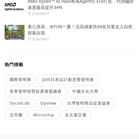
AMD Ryzen™ AI Halo專為Agentic Era打造，代理編排
速度最高提升34%
2026/08/07
童心浪花．水FUN一夏！北高雄家扶64名兒童走入自然
探索自我
2026/08/07
熱門標籤
國際發明展
JDIE日本設計創意暨發明展
世界發明智慧財產聯盟總會
中國文化大學
SocialLab
OpView
台灣發明商品促進協會
北市圖
Microchip
名古屋亞運