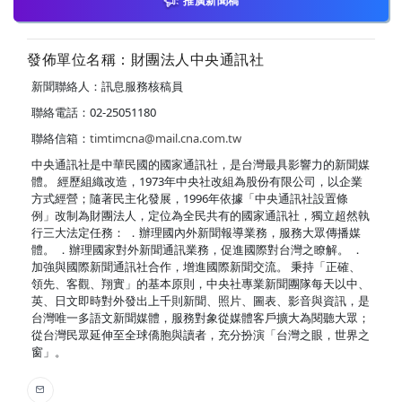
推廣新聞稿
發佈單位名稱：財團法人中央通訊社
新聞聯絡人：訊息服務核稿員
聯絡電話：02-25051180
聯絡信箱：
timtimcna@mail.cna.com.tw
中央通訊社是中華民國的國家通訊社，是台灣最具影響力的新聞媒
體。 經歷組織改造，1973年中央社改組為股份有限公司，以企業
方式經營；隨著民主化發展，1996年依據「中央通訊社設置條
例」改制為財團法人，定位為全民共有的國家通訊社，獨立超然執
行三大法定任務： ．辦理國內外新聞報導業務，服務大眾傳播媒
體。 ．辦理國家對外新聞通訊業務，促進國際對台灣之瞭解。 ．
加強與國際新聞通訊社合作，增進國際新聞交流。 秉持「正確、
領先、客觀、翔實」的基本原則，中央社專業新聞團隊每天以中、
英、日文即時對外發出上千則新聞、照片、圖表、影音與資訊，是
台灣唯一多語文新聞媒體，服務對象從媒體客戶擴大為閱聽大眾；
從台灣民眾延伸至全球僑胞與讀者，充分扮演「台灣之眼，世界之
窗」。