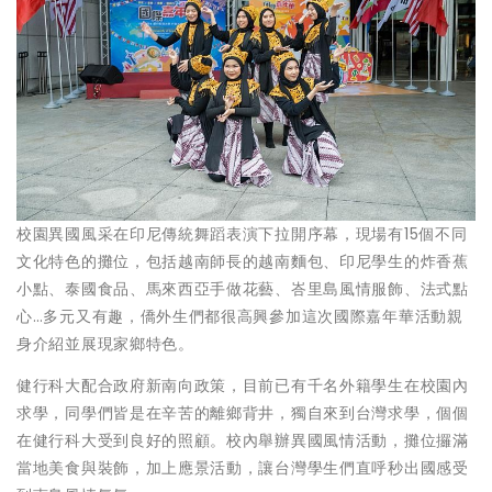
校園異國風采在印尼傳統舞蹈表演下拉開序幕，現場有15個不同
文化特色的攤位，包括越南師長的越南麵包、印尼學生的炸香蕉
小點、泰國食品、馬來西亞手做花藝、峇里島風情服飾、法式點
心…多元又有趣，僑外生們都很高興參加這次國際嘉年華活動親
身介紹並展現家鄉特色。
健行科大配合政府新南向政策，目前已有千名外籍學生在校園內
求學，同學們皆是在辛苦的離鄉背井，獨自來到台灣求學，個個
在健行科大受到良好的照顧。校內舉辦異國風情活動，攤位攞滿
當地美食與裝飾，加上應景活動，讓台灣學生們直呼秒出國感受