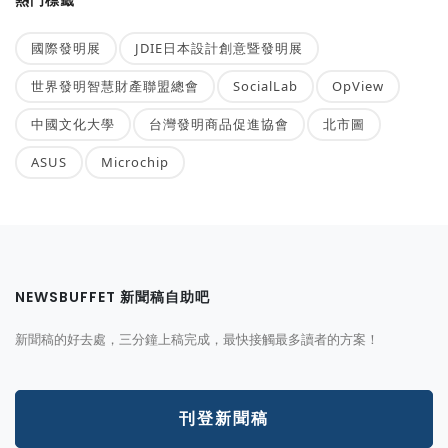
國際發明展
JDIE日本設計創意暨發明展
世界發明智慧財產聯盟總會
SocialLab
OpView
中國文化大學
台灣發明商品促進協會
北市圖
ASUS
Microchip
NEWSBUFFET 新聞稿自助吧
新聞稿的好去處，三分鐘上稿完成，最快接觸最多讀者的方案！
刊登新聞稿