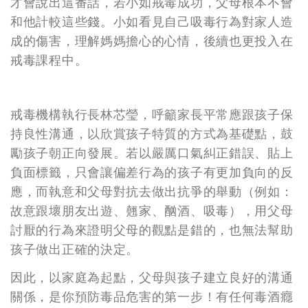
才會說出這番話，若小如戒毒成功，父母根本不會
和他計較這些錢。小如看見自己吸毒行為對家人造
成的傷害，理解媽媽擔心的心情，後續也更投入在
戒毒課程中。
戒毒機構執行長林芯瑩，呼籲家長平常應跟孩子保
持良性溝通，以欣賞孩子特質的方式為基礎點，鼓
勵孩子朝正向發展。若以嚴厲口氣糾正錯誤、貼上
負面標籤，只會讓偏差行為的孩子有更加負向的反
應，而執意和父母對抗去做出抗爭的舉動（例如：
故意跟壞朋友出遊、翹家、酗酒、吸毒），用父母
討厭的行為來證明父母的觀點是錯的，也無法幫助
孩子做出正確的決定。
因此，以家庭為起點，父母與孩子建立良好的溝通
關係，是你預防毒品危害的第一步！有任何毒酒癮